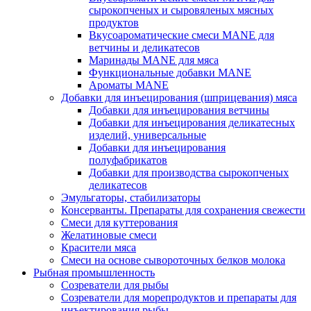
сырокопченых и сыровяленых мясных
продуктов
Вкусоароматические смеси MANE для
ветчины и деликатесов
Маринады MANE для мяса
Функциональные добавки MANE
Ароматы MANE
Добавки для инъецирования (шприцевания) мяса
Добавки для инъецирования ветчины
Добавки для инъецирования деликатесных
изделий, универсальные
Добавки для инъецирования
полуфабрикатов
Добавки для производства сырокопченых
деликатесов
Эмульгаторы, стабилизаторы
Консерванты. Препараты для сохранения свежести
Смеси для куттерования
Желатиновые смеси
Красители мяса
Смеси на основе сывороточных белков молока
Рыбная промышленность
Созреватели для рыбы
Созреватели для морепродуктов и препараты для
инъектирования рыбы