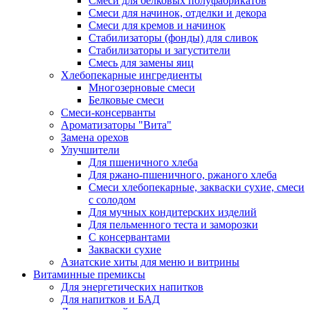
Cмеси для белковых полуфабрикатов
Смеси для начинок, отделки и декора
Смеси для кремов и начинок
Стабилизаторы (фонды) для сливок
Стабилизаторы и загустители
Смесь для замены яиц
Хлебопекарные ингредиенты
Многозерновые смеси
Белковые смеси
Смеси-консерванты
Ароматизаторы "Вита"
Замена орехов
Улучшители
Для пшеничного хлеба
Для ржано-пшеничного, ржаного хлеба
Смеси хлебопекарные, закваски сухие, смеси
с солодом
Для мучных кондитерских изделий
Для пельменного теста и заморозки
С консервантами
Закваски сухие
Азиатские хиты для меню и витрины
Витаминные премиксы
Для энергетических напитков
Для напитков и БАД