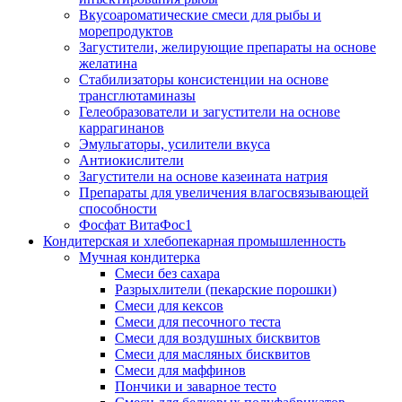
Вкусоароматические смеси для рыбы и
морепродуктов
Загустители, желирующие препараты на основе
желатина
Стабилизаторы консистенции на основе
трансглютаминазы
Гелеобразователи и загустители на основе
каррагинанов
Эмульгаторы, усилители вкуса
Антиокислители
Загустители на основе казеината натрия
Препараты для увеличения влагосвязывающей
способности
Фосфат ВитаФос1
Кондитерская и хлебопекарная промышленность
Мучная кондитерка
Смеси без сахара
Разрыхлители (пекарские порошки)
Смеси для кексов
Смеси для песочного теста
Смеси для воздушных бисквитов
Смеси для масляных бисквитов
Смеси для маффинов
Пончики и заварное тесто