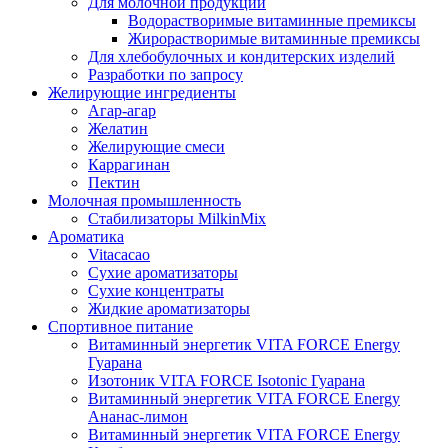
Для молочной продукции
Водорастворимые витаминные премиксы
Жирорастворимые витаминные премиксы
Для хлебобулочных и кондитерских изделий
Разработки по запросу
Желирующие ингредиенты
Агар-агар
Желатин
Желирующие смеси
Каррагинан
Пектин
Молочная промышленность
Стабилизаторы MilkinMix
Ароматика
Vitacacao
Сухие ароматизаторы
Сухие концентраты
Жидкие ароматизаторы
Спортивное питание
Витаминный энергетик VITA FORCE Energy
Гуарана
Изотоник VITA FORCE Isotonic Гуарана
Витаминный энергетик VITA FORCE Energy
Ананас-лимон
Витаминный энергетик VITA FORCE Energy