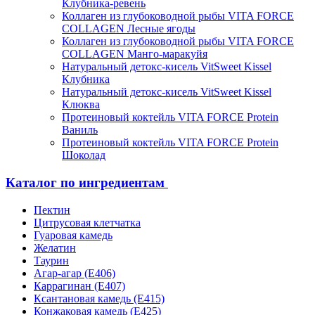
Клубника-ревень
Коллаген из глубоководной рыбы VITA FORCE
COLLAGEN Лесные ягоды
Коллаген из глубоководной рыбы VITA FORCE
COLLAGEN Манго-маракуйя
Натуральный детокс-кисель VitSweet Kissel
Клубника
Натуральный детокс-кисель VitSweet Kissel
Клюква
Протеиновый коктейль VITA FORCE Protein
Ваниль
Протеиновый коктейль VITA FORCE Protein
Шоколад
Каталог по ингредиентам
Пектин
Цитрусовая клетчатка
Гуаровая камедь
Желатин
Таурин
Агар-агар (Е406)
Каррагинан (Е407)
Ксантановая камедь (Е415)
Конжаковая камедь (Е425)