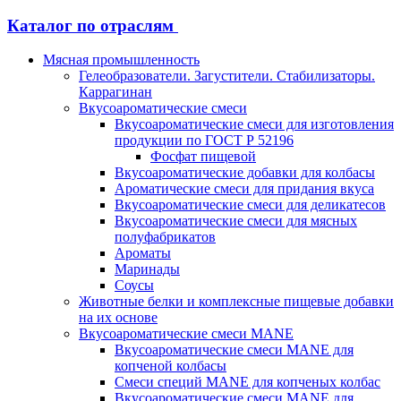
Каталог по отраслям
Мясная промышленность
Гелеобразователи. Загустители. Стабилизаторы.
Каррагинан
Вкусоароматические смеси
Вкусоароматические смеси для изготовления
продукции по ГОСТ Р 52196
Фосфат пищевой
Вкусоароматические добавки для колбасы
Ароматические смеси для придания вкуса
Вкусоароматические смеси для деликатесов
Вкусоароматические смеси для мясных
полуфабрикатов
Ароматы
Маринады
Соусы
Животные белки и комплексные пищевые добавки
на их основе
Вкусоароматические смеси MANE
Вкусоароматические смеси MANE для
копченой колбасы
Смеси специй MANE для копченых колбас
Вкусоароматические смеси MANE для