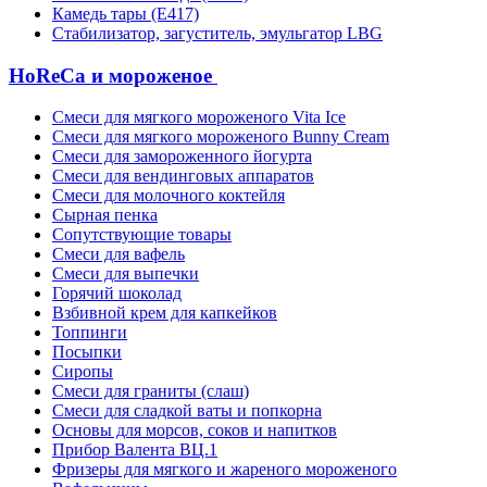
Камедь тары (Е417)
Стабилизатор, загуститель, эмульгатор LBG
HoReCa и мороженое
Смеси для мягкого мороженого Vita Ice
Смеси для мягкого мороженого Bunny Cream
Смеси для замороженного йогурта
Смеси для вендинговых аппаратов
Смеси для молочного коктейля
Сырная пенка
Сопутствующие товары
Смеси для вафель
Смеси для выпечки
Горячий шоколад
Взбивной крем для капкейков
Топпинги
Посыпки
Сиропы
Смеси для граниты (слаш)
Смеси для сладкой ваты и попкорна
Основы для морсов, соков и напитков
Прибор Валента ВЦ.1
Фризеры для мягкого и жареного мороженого