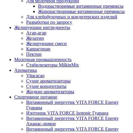
Для молочной продукции
Водорастворимые витаминные премиксы
Жирорастворимые витаминные премиксы
Для хлебобулочных и кондитерских изделий
Разработки по запросу
Желирующие ингредиенты
Агар-агар
Желатин
Желирующие смеси
Каррагинан
Пектин
Молочная промышленность
Стабилизаторы MilkinMix
Ароматика
Vitacacao
Сухие ароматизаторы
Сухие концентраты
Жидкие ароматизаторы
Спортивное питание
Витаминный энергетик VITA FORCE Energy
Гуарана
Изотоник VITA FORCE Isotonic Гуарана
Витаминный энергетик VITA FORCE Energy
Ананас-лимон
Витаминный энергетик VITA FORCE Energy