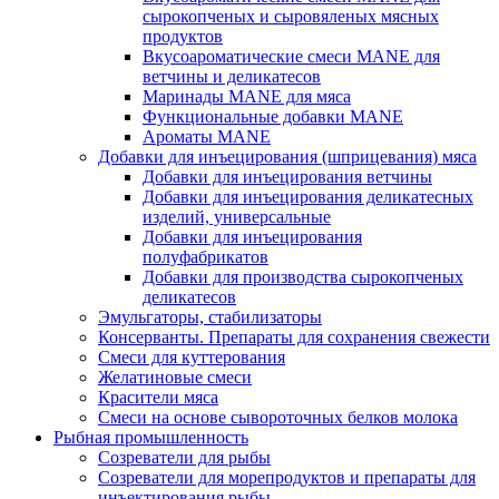
сырокопченых и сыровяленых мясных
продуктов
Вкусоароматические смеси MANE для
ветчины и деликатесов
Маринады MANE для мяса
Функциональные добавки MANE
Ароматы MANE
Добавки для инъецирования (шприцевания) мяса
Добавки для инъецирования ветчины
Добавки для инъецирования деликатесных
изделий, универсальные
Добавки для инъецирования
полуфабрикатов
Добавки для производства сырокопченых
деликатесов
Эмульгаторы, стабилизаторы
Консерванты. Препараты для сохранения свежести
Смеси для куттерования
Желатиновые смеси
Красители мяса
Смеси на основе сывороточных белков молока
Рыбная промышленность
Созреватели для рыбы
Созреватели для морепродуктов и препараты для
инъектирования рыбы