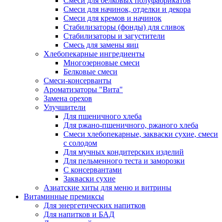
Cмеси для белковых полуфабрикатов
Смеси для начинок, отделки и декора
Смеси для кремов и начинок
Стабилизаторы (фонды) для сливок
Стабилизаторы и загустители
Смесь для замены яиц
Хлебопекарные ингредиенты
Многозерновые смеси
Белковые смеси
Смеси-консерванты
Ароматизаторы "Вита"
Замена орехов
Улучшители
Для пшеничного хлеба
Для ржано-пшеничного, ржаного хлеба
Смеси хлебопекарные, закваски сухие, смеси
с солодом
Для мучных кондитерских изделий
Для пельменного теста и заморозки
С консервантами
Закваски сухие
Азиатские хиты для меню и витрины
Витаминные премиксы
Для энергетических напитков
Для напитков и БАД