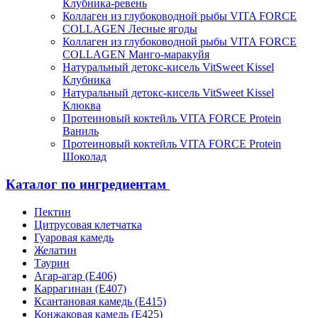
Клубника-ревень
Коллаген из глубоководной рыбы VITA FORCE
COLLAGEN Лесные ягоды
Коллаген из глубоководной рыбы VITA FORCE
COLLAGEN Манго-маракуйя
Натуральный детокс-кисель VitSweet Kissel
Клубника
Натуральный детокс-кисель VitSweet Kissel
Клюква
Протеиновый коктейль VITA FORCE Protein
Ваниль
Протеиновый коктейль VITA FORCE Protein
Шоколад
Каталог по ингредиентам
Пектин
Цитрусовая клетчатка
Гуаровая камедь
Желатин
Таурин
Агар-агар (Е406)
Каррагинан (Е407)
Ксантановая камедь (Е415)
Конжаковая камедь (Е425)