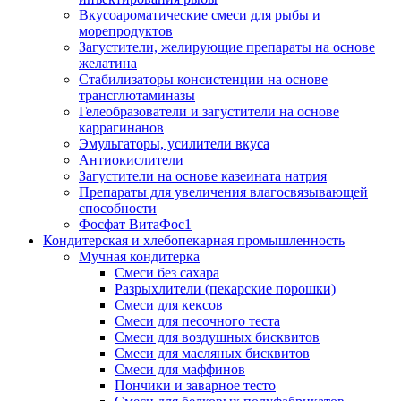
Вкусоароматические смеси для рыбы и
морепродуктов
Загустители, желирующие препараты на основе
желатина
Стабилизаторы консистенции на основе
трансглютаминазы
Гелеобразователи и загустители на основе
каррагинанов
Эмульгаторы, усилители вкуса
Антиокислители
Загустители на основе казеината натрия
Препараты для увеличения влагосвязывающей
способности
Фосфат ВитаФос1
Кондитерская и хлебопекарная промышленность
Мучная кондитерка
Смеси без сахара
Разрыхлители (пекарские порошки)
Смеси для кексов
Смеси для песочного теста
Смеси для воздушных бисквитов
Смеси для масляных бисквитов
Смеси для маффинов
Пончики и заварное тесто