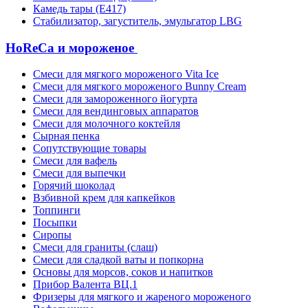
Камедь тары (Е417)
Стабилизатор, загуститель, эмульгатор LBG
HoReCa и мороженое
Смеси для мягкого мороженого Vita Ice
Смеси для мягкого мороженого Bunny Cream
Смеси для замороженного йогурта
Смеси для вендинговых аппаратов
Смеси для молочного коктейля
Сырная пенка
Сопутствующие товары
Смеси для вафель
Смеси для выпечки
Горячий шоколад
Взбивной крем для капкейков
Топпинги
Посыпки
Сиропы
Смеси для граниты (слаш)
Смеси для сладкой ваты и попкорна
Основы для морсов, соков и напитков
Прибор Валента ВЦ.1
Фризеры для мягкого и жареного мороженого