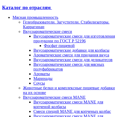
Каталог по отраслям
Мясная промышленность
Гелеобразователи. Загустители. Стабилизаторы.
Каррагинан
Вкусоароматические смеси
Вкусоароматические смеси для изготовления
продукции по ГОСТ Р 52196
Фосфат пищевой
Вкусоароматические добавки для колбасы
Ароматические смеси для придания вкуса
Вкусоароматические смеси для деликатесов
Вкусоароматические смеси для мясных
полуфабрикатов
Ароматы
Маринады
Соусы
Животные белки и комплексные пищевые добавки
на их основе
Вкусоароматические смеси MANE
Вкусоароматические смеси MANE для
копченой колбасы
Смеси специй MANE для копченых колбас
Вкусоароматические смеси MANE для