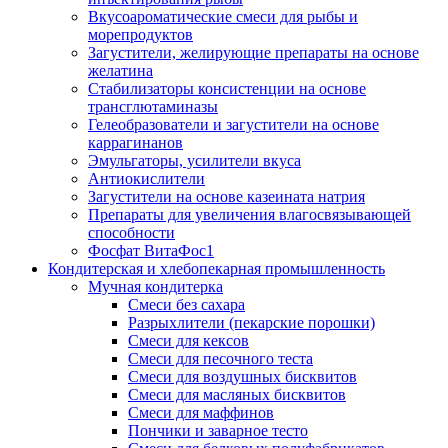
Вкусоароматические смеси для рыбы и
морепродуктов
Загустители, желирующие препараты на основе
желатина
Стабилизаторы консистенции на основе
трансглютаминазы
Гелеобразователи и загустители на основе
каррагинанов
Эмульгаторы, усилители вкуса
Антиокислители
Загустители на основе казеината натрия
Препараты для увеличения влагосвязывающей
способности
Фосфат ВитаФос1
Кондитерская и хлебопекарная промышленность
Мучная кондитерка
Смеси без сахара
Разрыхлители (пекарские порошки)
Смеси для кексов
Смеси для песочного теста
Смеси для воздушных бисквитов
Смеси для масляных бисквитов
Смеси для маффинов
Пончики и заварное тесто