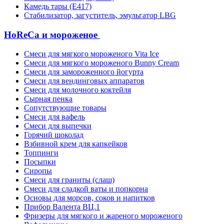
Камедь тары (Е417)
Стабилизатор, загуститель, эмульгатор LBG
HoReCa и мороженое
Смеси для мягкого мороженого Vita Ice
Смеси для мягкого мороженого Bunny Cream
Смеси для замороженного йогурта
Смеси для вендинговых аппаратов
Смеси для молочного коктейля
Сырная пенка
Сопутствующие товары
Смеси для вафель
Смеси для выпечки
Горячий шоколад
Взбивной крем для капкейков
Топпинги
Посыпки
Сиропы
Смеси для граниты (слаш)
Смеси для сладкой ваты и попкорна
Основы для морсов, соков и напитков
Прибор Валента ВЦ.1
Фризеры для мягкого и жареного мороженого