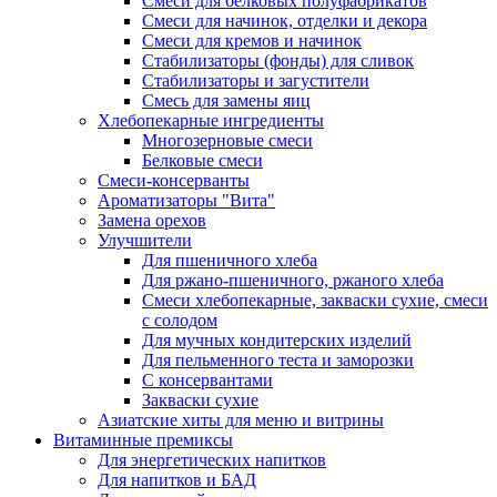
Cмеси для белковых полуфабрикатов
Смеси для начинок, отделки и декора
Смеси для кремов и начинок
Стабилизаторы (фонды) для сливок
Стабилизаторы и загустители
Смесь для замены яиц
Хлебопекарные ингредиенты
Многозерновые смеси
Белковые смеси
Смеси-консерванты
Ароматизаторы "Вита"
Замена орехов
Улучшители
Для пшеничного хлеба
Для ржано-пшеничного, ржаного хлеба
Смеси хлебопекарные, закваски сухие, смеси
с солодом
Для мучных кондитерских изделий
Для пельменного теста и заморозки
С консервантами
Закваски сухие
Азиатские хиты для меню и витрины
Витаминные премиксы
Для энергетических напитков
Для напитков и БАД