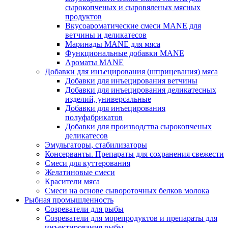
сырокопченых и сыровяленых мясных
продуктов
Вкусоароматические смеси MANE для
ветчины и деликатесов
Маринады MANE для мяса
Функциональные добавки MANE
Ароматы MANE
Добавки для инъецирования (шприцевания) мяса
Добавки для инъецирования ветчины
Добавки для инъецирования деликатесных
изделий, универсальные
Добавки для инъецирования
полуфабрикатов
Добавки для производства сырокопченых
деликатесов
Эмульгаторы, стабилизаторы
Консерванты. Препараты для сохранения свежести
Смеси для куттерования
Желатиновые смеси
Красители мяса
Смеси на основе сывороточных белков молока
Рыбная промышленность
Созреватели для рыбы
Созреватели для морепродуктов и препараты для
инъектирования рыбы