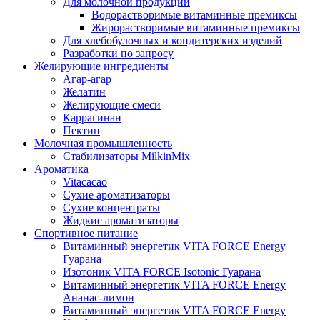
Для молочной продукции
Водорастворимые витаминные премиксы
Жирорастворимые витаминные премиксы
Для хлебобулочных и кондитерских изделий
Разработки по запросу
Желирующие ингредиенты
Агар-агар
Желатин
Желирующие смеси
Каррагинан
Пектин
Молочная промышленность
Стабилизаторы MilkinMix
Ароматика
Vitacacao
Сухие ароматизаторы
Сухие концентраты
Жидкие ароматизаторы
Спортивное питание
Витаминный энергетик VITA FORCE Energy
Гуарана
Изотоник VITA FORCE Isotonic Гуарана
Витаминный энергетик VITA FORCE Energy
Ананас-лимон
Витаминный энергетик VITA FORCE Energy