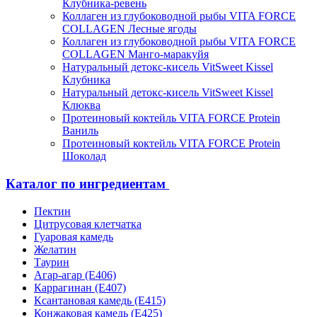
Клубника-ревень
Коллаген из глубоководной рыбы VITA FORCE
COLLAGEN Лесные ягоды
Коллаген из глубоководной рыбы VITA FORCE
COLLAGEN Манго-маракуйя
Натуральный детокс-кисель VitSweet Kissel
Клубника
Натуральный детокс-кисель VitSweet Kissel
Клюква
Протеиновый коктейль VITA FORCE Protein
Ваниль
Протеиновый коктейль VITA FORCE Protein
Шоколад
Каталог по ингредиентам
Пектин
Цитрусовая клетчатка
Гуаровая камедь
Желатин
Таурин
Агар-агар (Е406)
Каррагинан (Е407)
Ксантановая камедь (Е415)
Конжаковая камедь (Е425)