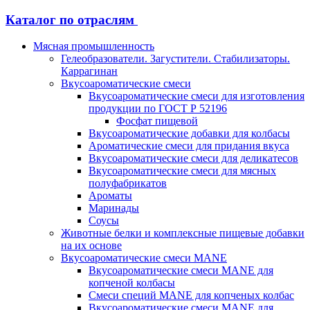
Каталог по отраслям
Мясная промышленность
Гелеобразователи. Загустители. Стабилизаторы.
Каррагинан
Вкусоароматические смеси
Вкусоароматические смеси для изготовления
продукции по ГОСТ Р 52196
Фосфат пищевой
Вкусоароматические добавки для колбасы
Ароматические смеси для придания вкуса
Вкусоароматические смеси для деликатесов
Вкусоароматические смеси для мясных
полуфабрикатов
Ароматы
Маринады
Соусы
Животные белки и комплексные пищевые добавки
на их основе
Вкусоароматические смеси MANE
Вкусоароматические смеси MANE для
копченой колбасы
Смеси специй MANE для копченых колбас
Вкусоароматические смеси MANE для