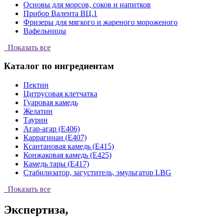
Основы для морсов, соков и напитков
Прибор Валента ВЦ.1
Фризеры для мягкого и жареного мороженого
Вафельницы
Показать все
Каталог по ингредиентам
Пектин
Цитрусовая клетчатка
Гуаровая камедь
Желатин
Таурин
Агар-агар (Е406)
Каррагинан (Е407)
Ксантановая камедь (Е415)
Конжаковая камедь (Е425)
Камедь тары (Е417)
Стабилизатор, загуститель, эмульгатор LBG
Показать все
Экспертиза,