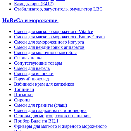
Камедь тары (Е417)
Стабилизатор, загуститель, эмульгатор LBG
HoReCa и мороженое
Смеси для мягкого мороженого Vita Ice
Смеси для мягкого мороженого Bunny Cream
Смеси для замороженного йогурта
Смеси для вендинговых аппаратов
Смеси для молочного коктейля
Сырная пенка
Сопутствующие товары
Смеси для вафель
Смеси для выпечки
Горячий шоколад
Взбивной крем для капкейков
Топпинги
Посыпки
Сиропы
Смеси для граниты (слаш)
Смеси для сладкой ваты и попкорна
Основы для морсов, соков и напитков
Прибор Валента ВЦ.1
Фризеры для мягкого и жареного мороженого