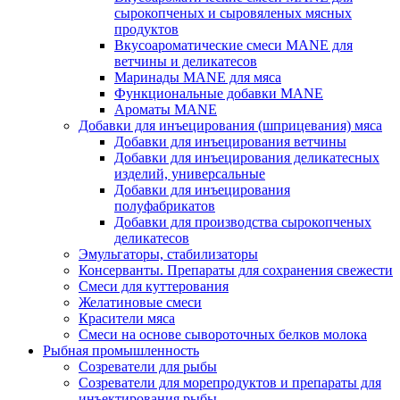
сырокопченых и сыровяленых мясных
продуктов
Вкусоароматические смеси MANE для
ветчины и деликатесов
Маринады MANE для мяса
Функциональные добавки MANE
Ароматы MANE
Добавки для инъецирования (шприцевания) мяса
Добавки для инъецирования ветчины
Добавки для инъецирования деликатесных
изделий, универсальные
Добавки для инъецирования
полуфабрикатов
Добавки для производства сырокопченых
деликатесов
Эмульгаторы, стабилизаторы
Консерванты. Препараты для сохранения свежести
Смеси для куттерования
Желатиновые смеси
Красители мяса
Смеси на основе сывороточных белков молока
Рыбная промышленность
Созреватели для рыбы
Созреватели для морепродуктов и препараты для
инъектирования рыбы