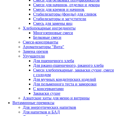
Cмеси для белковых полуфабрикатов
Смеси для начинок, отделки и декора
Смеси для кремов и начинок
Стабилизаторы (фонды) для сливок
Стабилизаторы и загустители
Смесь для замены яиц
Хлебопекарные ингредиенты
Многозерновые смеси
Белковые смеси
Смеси-консерванты
Ароматизаторы "Вита"
Замена орехов
Улучшители
Для пшеничного хлеба
Для ржано-пшеничного, ржаного хлеба
Смеси хлебопекарные, закваски сухие, смеси
с солодом
Для мучных кондитерских изделий
Для пельменного теста и заморозки
С консервантами
Закваски сухие
Азиатские хиты для меню и витрины
Витаминные премиксы
Для энергетических напитков
Для напитков и БАД