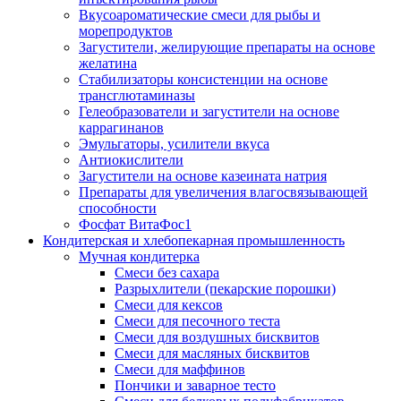
Вкусоароматические смеси для рыбы и
морепродуктов
Загустители, желирующие препараты на основе
желатина
Стабилизаторы консистенции на основе
трансглютаминазы
Гелеобразователи и загустители на основе
каррагинанов
Эмульгаторы, усилители вкуса
Антиокислители
Загустители на основе казеината натрия
Препараты для увеличения влагосвязывающей
способности
Фосфат ВитаФос1
Кондитерская и хлебопекарная промышленность
Мучная кондитерка
Смеси без сахара
Разрыхлители (пекарские порошки)
Смеси для кексов
Смеси для песочного теста
Смеси для воздушных бисквитов
Смеси для масляных бисквитов
Смеси для маффинов
Пончики и заварное тесто