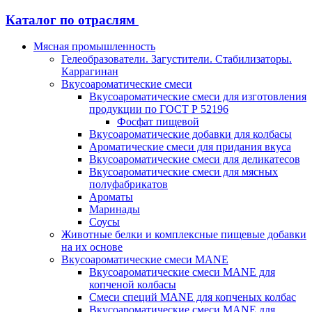
Каталог по отраслям
Мясная промышленность
Гелеобразователи. Загустители. Стабилизаторы.
Каррагинан
Вкусоароматические смеси
Вкусоароматические смеси для изготовления
продукции по ГОСТ Р 52196
Фосфат пищевой
Вкусоароматические добавки для колбасы
Ароматические смеси для придания вкуса
Вкусоароматические смеси для деликатесов
Вкусоароматические смеси для мясных
полуфабрикатов
Ароматы
Маринады
Соусы
Животные белки и комплексные пищевые добавки
на их основе
Вкусоароматические смеси MANE
Вкусоароматические смеси MANE для
копченой колбасы
Смеси специй MANE для копченых колбас
Вкусоароматические смеси MANE для