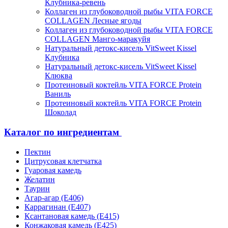
Клубника-ревень
Коллаген из глубоководной рыбы VITA FORCE
COLLAGEN Лесные ягоды
Коллаген из глубоководной рыбы VITA FORCE
COLLAGEN Манго-маракуйя
Натуральный детокс-кисель VitSweet Kissel
Клубника
Натуральный детокс-кисель VitSweet Kissel
Клюква
Протеиновый коктейль VITA FORCE Protein
Ваниль
Протеиновый коктейль VITA FORCE Protein
Шоколад
Каталог по ингредиентам
Пектин
Цитрусовая клетчатка
Гуаровая камедь
Желатин
Таурин
Агар-агар (Е406)
Каррагинан (Е407)
Ксантановая камедь (Е415)
Конжаковая камедь (Е425)