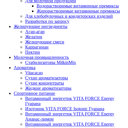
Для молочной продукции
Водорастворимые витаминные премиксы
Жирорастворимые витаминные премиксы
Для хлебобулочных и кондитерских изделий
Разработки по запросу
Желирующие ингредиенты
Агар-агар
Желатин
Желирующие смеси
Каррагинан
Пектин
Молочная промышленность
Стабилизаторы MilkinMix
Ароматика
Vitacacao
Сухие ароматизаторы
Сухие концентраты
Жидкие ароматизаторы
Спортивное питание
Витаминный энергетик VITA FORCE Energy
Гуарана
Изотоник VITA FORCE Isotonic Гуарана
Витаминный энергетик VITA FORCE Energy
Ананас-лимон
Витаминный энергетик VITA FORCE Energy