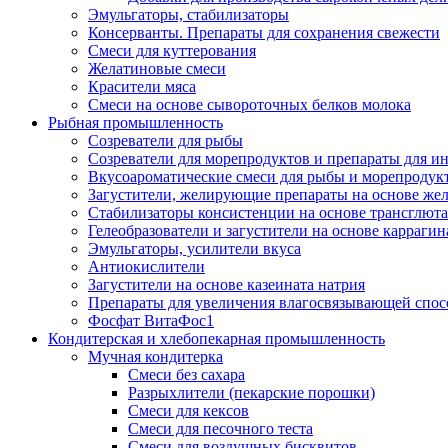
Эмульгаторы, стабилизаторы
Консерванты. Препараты для сохранения свежести
Смеси для куттерования
Желатиновые смеси
Красители мяса
Смеси на основе сывороточных белков молока
Рыбная промышленность
Созреватели для рыбы
Созреватели для морепродуктов и препараты для 
Вкусоароматические смеси для рыбы и морепродук
Загустители, желирующие препараты на основе же
Стабилизаторы консистенции на основе трансглют
Гелеобразователи и загустители на основе карраги
Эмульгаторы, усилители вкуса
Антиокислители
Загустители на основе казеината натрия
Препараты для увеличения влагосвязывающей спос
Фосфат ВитаФос1
Кондитерская и хлебопекарная промышленность
Мучная кондитерка
Смеси без сахара
Разрыхлители (пекарские порошки)
Смеси для кексов
Смеси для песочного теста
Смеси для воздушных бисквитов