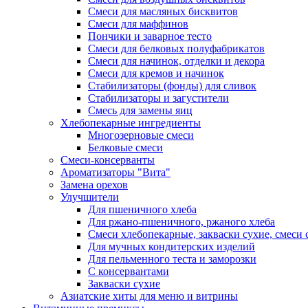
Смеси для масляных бисквитов
Смеси для маффинов
Пончики и заварное тесто
Cмеси для белковых полуфабрикатов
Смеси для начинок, отделки и декора
Смеси для кремов и начинок
Стабилизаторы (фонды) для сливок
Стабилизаторы и загустители
Смесь для замены яиц
Хлебопекарные ингредиенты
Многозерновые смеси
Белковые смеси
Смеси-консерванты
Ароматизаторы "Вита"
Замена орехов
Улучшители
Для пшеничного хлеба
Для ржано-пшеничного, ржаного хлеба
Смеси хлебопекарные, закваски сухие, смеси 
Для мучных кондитерских изделий
Для пельменного теста и заморозки
С консервантами
Закваски сухие
Азиатские хиты для меню и витрины