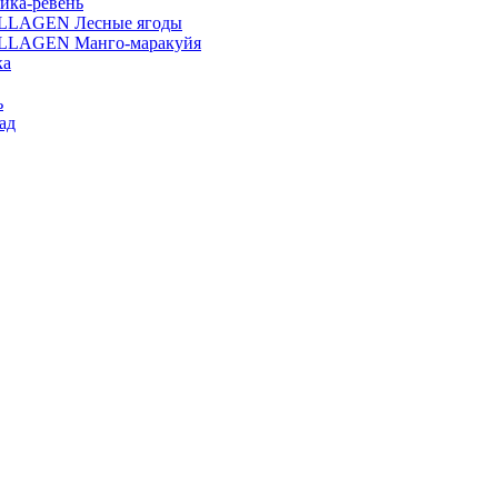
ика-ревень
OLLAGEN Лесные ягоды
OLLAGEN Манго-маракуйя
ка
ь
ад