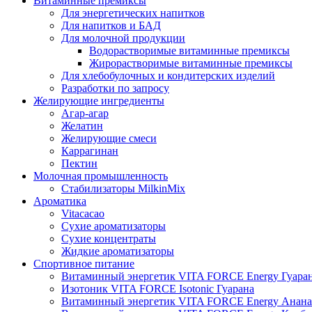
Витаминные премиксы
Для энергетических напитков
Для напитков и БАД
Для молочной продукции
Водорастворимые витаминные премиксы
Жирорастворимые витаминные премиксы
Для хлебобулочных и кондитерских изделий
Разработки по запросу
Желирующие ингредиенты
Агар-агар
Желатин
Желирующие смеси
Каррагинан
Пектин
Молочная промышленность
Стабилизаторы MilkinMix
Ароматика
Vitacacao
Сухие ароматизаторы
Сухие концентраты
Жидкие ароматизаторы
Спортивное питание
Витаминный энергетик VITA FORCE Energy Гуара
Изотоник VITA FORCE Isotonic Гуарана
Витаминный энергетик VITA FORCE Energy Анана