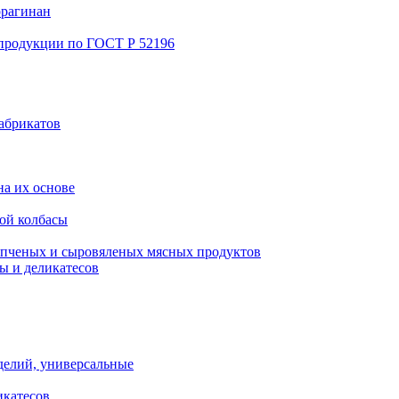
ррагинан
 продукции по ГОСТ Р 52196
абрикатов
а их основе
ой колбасы
пченых и сыровяленых мясных продуктов
ы и деликатесов
делий, универсальные
икатесов