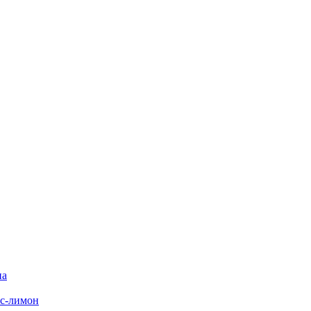
на
с-лимон