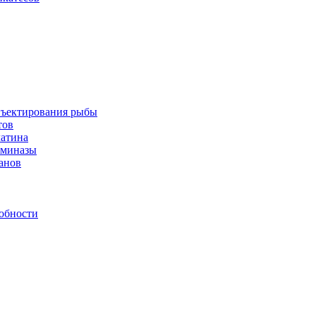
инъектирования рыбы
тов
латина
аминазы
нанов
обности