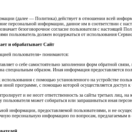
ации (далее — Политика) действует в отношении всей информац
ление персональной информации, данное им в соответствии с на
 означает безоговорочное согласие пользователя с настоящей По
иями пользователь должен воздержаться от использования Сервис
ает и обрабатывает Сайт
ацией пользователя» понимаются:
тавляет о себе самостоятельно заполнении форм обратной связи,
на специальным образом. Иная информация предоставляется поль
х использования с помощью установленного на устройстве пользо
ли иной программе, с помощью которой осуществляется доступ к
тролирует и не несет ответственность за сайты третьих лиц, на
ах у пользователя может собираться или запрашиваться иная перс
льной информации, предоставляемой пользователями, и не осущес
аточную персональную информацию по вопросам, предлагаемым в
ователей