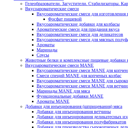
Гелеобразователи. Загустители. Стабилизаторы. Ка
Вкусоароматические смеси
Вкусоароматические смеси для изготовления
Фосфат пищевой
Вкусоароматические добавки для колбасы
Ароматические смеси для придания вкуса
Вкусоароматические смеси для деликатесов
Вкусоароматические смеси для мясных полуф
Ароматы
Маринады
Соусы
Животные белки и комплексные пищевые добавки н
Вкусоароматические смеси MANE
Вкусоароматические смеси MANE для копчен
Смеси специй MANE для копченых колбас
Вкусоароматические смеси MANE для сыроко
Вкусоароматические смеси MANE для ветчин
Маринады MANE для мяса
Функциональные добавки MANE
Ароматы MANE
Добавки для инъецирования (шприцевания) мяса
Добавки для инъецирования ветчины
Добавки для инъецирования деликатесных из
Добавки для инъецирования полуфабрикатов
Добавки для производства сырокопченых дел