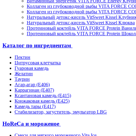
Витаминный энергетик VITA FORCE Energy Клубн
Коллаген из глубоководной рыбы VITA FORCE C
Коллаген из глубоководной рыбы VITA FORCE C
Натуральный детокс-кисель VitSweet Kissel Клубни
Натуральный детокс-кисель VitSweet Kissel Клюква
Протеиновый коктейль VITA FORCE Protein Ванил
Протеиновый коктейль VITA FORCE Protein Шокол
Каталог по ингредиентам
Пектин
Цитрусовая клетчатка
Гуаровая камедь
Желатин
Таурин
Агар-агар (Е406)
Каррагинан (Е407)
Ксантановая камедь (Е415)
Конжаковая камедь (Е425)
Камедь тары (Е417)
Стабилизатор, загуститель, эмульгатор LBG
HoReCa и мороженое
Смеси для мягкого мороженого Vita Ice