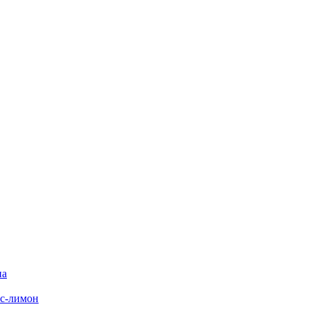
на
с-лимон