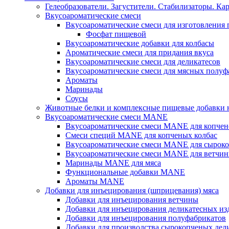
Гелеобразователи. Загустители. Стабилизаторы. Ка
Вкусоароматические смеси
Вкусоароматические смеси для изготовления
Фосфат пищевой
Вкусоароматические добавки для колбасы
Ароматические смеси для придания вкуса
Вкусоароматические смеси для деликатесов
Вкусоароматические смеси для мясных полуф
Ароматы
Маринады
Соусы
Животные белки и комплексные пищевые добавки н
Вкусоароматические смеси MANE
Вкусоароматические смеси MANE для копчен
Смеси специй MANE для копченых колбас
Вкусоароматические смеси MANE для сыроко
Вкусоароматические смеси MANE для ветчин
Маринады MANE для мяса
Функциональные добавки MANE
Ароматы MANE
Добавки для инъецирования (шприцевания) мяса
Добавки для инъецирования ветчины
Добавки для инъецирования деликатесных из
Добавки для инъецирования полуфабрикатов
Добавки для производства сырокопченых дел