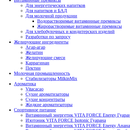
Витаминные премиксы
Для энергетических напитков
Для напитков и БАД
Для молочной продукции
Водорастворимые витаминные премиксы
Жирорастворимые витаминные премиксы
Для хлебобулочных и кондитерских изделий
Разработки по запросу
Желирующие ингредиенты
Агар-агар
Желатин
Желирующие смеси
Каррагинан
Пектин
Молочная промышленность
Стабилизаторы MilkinMix
Ароматика
Vitacacao
Сухие ароматизаторы
Сухие концентраты
Жидкие ароматизаторы
Спортивное питание
Витаминный энергетик VITA FORCE Energy Гуара
Изотоник VITA FORCE Isotonic Гуарана
Витаминный энергетик VITA FORCE Energy Анана