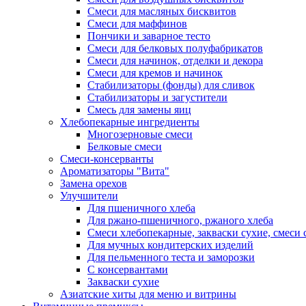
Смеси для масляных бисквитов
Смеси для маффинов
Пончики и заварное тесто
Cмеси для белковых полуфабрикатов
Смеси для начинок, отделки и декора
Смеси для кремов и начинок
Стабилизаторы (фонды) для сливок
Стабилизаторы и загустители
Смесь для замены яиц
Хлебопекарные ингредиенты
Многозерновые смеси
Белковые смеси
Смеси-консерванты
Ароматизаторы "Вита"
Замена орехов
Улучшители
Для пшеничного хлеба
Для ржано-пшеничного, ржаного хлеба
Смеси хлебопекарные, закваски сухие, смеси 
Для мучных кондитерских изделий
Для пельменного теста и заморозки
С консервантами
Закваски сухие
Азиатские хиты для меню и витрины