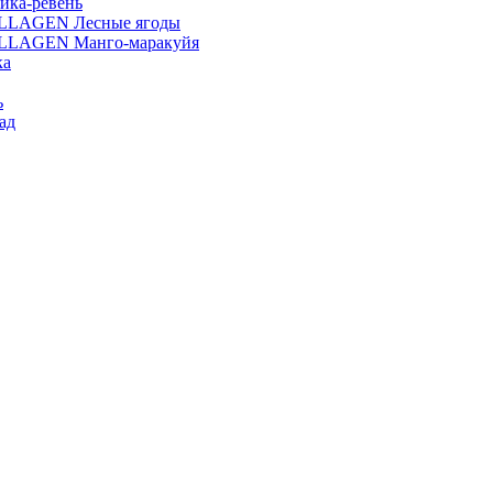
ика-ревень
OLLAGEN Лесные ягоды
OLLAGEN Манго-маракуйя
ка
ь
ад