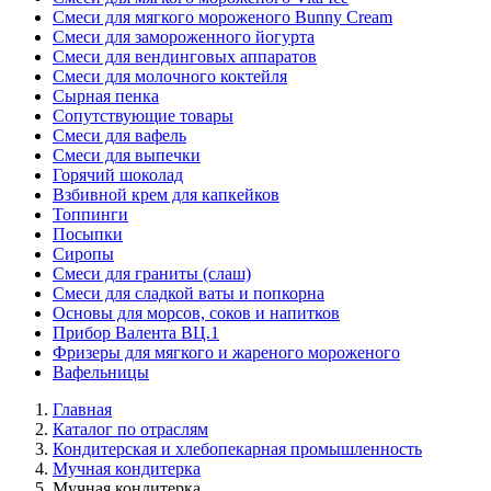
Смеси для мягкого мороженого Bunny Cream
Смеси для замороженного йогурта
Смеси для вендинговых аппаратов
Смеси для молочного коктейля
Сырная пенка
Сопутствующие товары
Смеси для вафель
Смеси для выпечки
Горячий шоколад
Взбивной крем для капкейков
Топпинги
Посыпки
Сиропы
Смеси для граниты (слаш)
Смеси для сладкой ваты и попкорна
Основы для морсов, соков и напитков
Прибор Валента ВЦ.1
Фризеры для мягкого и жареного мороженого
Вафельницы
Главная
Каталог по отраслям
Кондитерская и хлебопекарная промышленность
Мучная кондитерка
Мучная кондитерка