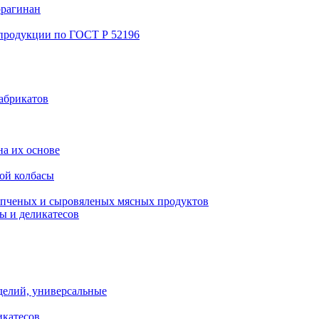
ррагинан
 продукции по ГОСТ Р 52196
абрикатов
а их основе
ой колбасы
пченых и сыровяленых мясных продуктов
ы и деликатесов
делий, универсальные
икатесов