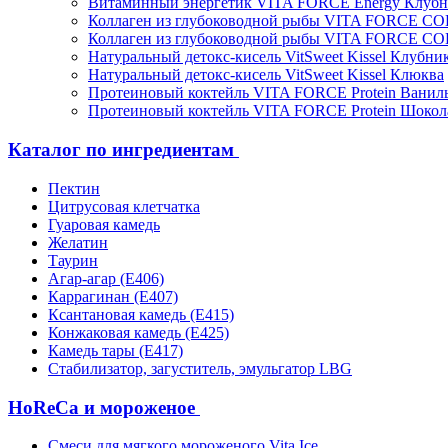
Витаминный энергетик VITA FORCE Energy Клубн
Коллаген из глубоководной рыбы VITA FORCE C
Коллаген из глубоководной рыбы VITA FORCE C
Натуральный детокс-кисель VitSweet Kissel Клубни
Натуральный детокс-кисель VitSweet Kissel Клюква
Протеиновый коктейль VITA FORCE Protein Ванил
Протеиновый коктейль VITA FORCE Protein Шокол
Каталог по ингредиентам
Пектин
Цитрусовая клетчатка
Гуаровая камедь
Желатин
Таурин
Агар-агар (Е406)
Каррагинан (Е407)
Ксантановая камедь (Е415)
Конжаковая камедь (Е425)
Камедь тары (Е417)
Стабилизатор, загуститель, эмульгатор LBG
HoReCa и мороженое
Смеси для мягкого мороженого Vita Ice