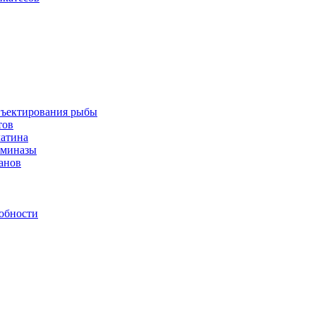
инъектирования рыбы
тов
латина
аминазы
нанов
обности