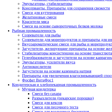
Эмульгаторы, стабилизаторы
Консерванты. Препараты для сохранения свежести
Смеси для куттерования
Желатиновые смеси
Красители мяса
Смеси на основе сывороточных белков молока
Рыбная промышленность
Созреватели для рыбы
Созреватели для морепродуктов и препараты для 
Вкусоароматические смеси для рыбы и морепродук
Загустители, желирующие препараты на основе же
Стабилизаторы консистенции на основе трансглют
Гелеобразователи и загустители на основе карраги
Эмульгаторы, усилители вкуса
Антиокислители
Загустители на основе казеината натрия
Препараты для увеличения влагосвязывающей спос
Фосфат ВитаФос1
Кондитерская и хлебопекарная промышленность
Мучная кондитерка
Смеси без сахара
Разрыхлители (пекарские порошки)
Смеси для кексов
Смеси для песочного теста
Смеси для воздушных бисквитов