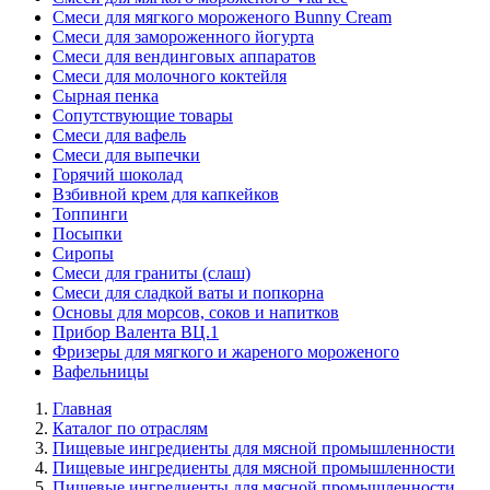
Смеси для мягкого мороженого Bunny Cream
Смеси для замороженного йогурта
Смеси для вендинговых аппаратов
Смеси для молочного коктейля
Сырная пенка
Сопутствующие товары
Смеси для вафель
Смеси для выпечки
Горячий шоколад
Взбивной крем для капкейков
Топпинги
Посыпки
Сиропы
Смеси для граниты (слаш)
Смеси для сладкой ваты и попкорна
Основы для морсов, соков и напитков
Прибор Валента ВЦ.1
Фризеры для мягкого и жареного мороженого
Вафельницы
Главная
Каталог по отраслям
Пищевые ингредиенты для мясной промышленности
Пищевые ингредиенты для мясной промышленности
Пищевые ингредиенты для мясной промышленности