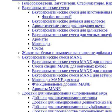
Гелеобразователи. Загустители. Стабилизаторы. Ка
Вкусоароматические смеси
Вкусоароматические смеси для изготовления
Фосфат пищевой
Вкусоароматические добавки для колбасы
Ароматические смеси для придания вкуса
Вкусоароматические смеси для деликатесов
Вкусоароматические смеси для мясных полуф
Ароматы
Маринады
Соусы
Животные белки и комплексные пищевые добавки н
Вкусоароматические смеси MANE
Вкусоароматические смеси MANE для копчен
Смеси специй MANE для копченых колбас
Вкусоароматические смеси MANE для сыроко
Вкусоароматические смеси MANE для ветчин
Маринады MANE для мяса
Функциональные добавки MANE
Ароматы MANE
Добавки для инъецирования (шприцевания) мяса
Добавки для инъецирования ветчины
Добавки для инъецирования деликатесных из
Добавки для инъецирования полуфабрикатов
Добавки для производства сырокопченых дел