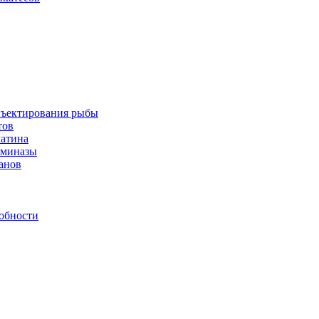
инъектирования рыбы
тов
латина
аминазы
нанов
обности