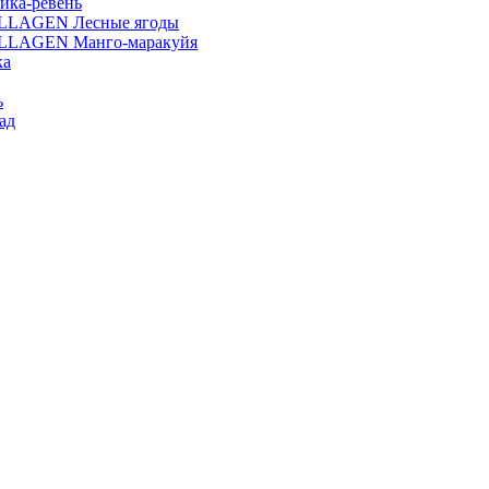
ика-ревень
OLLAGEN Лесные ягоды
OLLAGEN Манго-маракуйя
ка
ь
ад