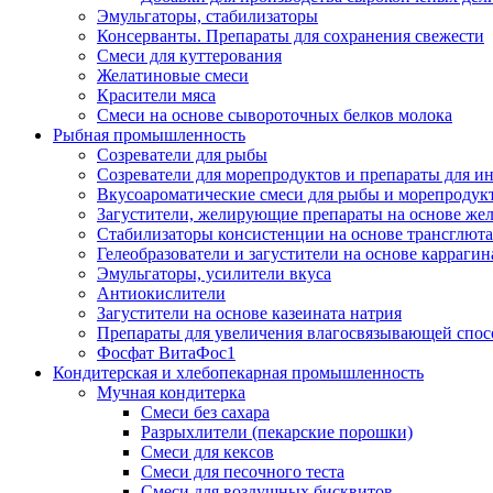
Эмульгаторы, стабилизаторы
Консерванты. Препараты для сохранения свежести
Смеси для куттерования
Желатиновые смеси
Красители мяса
Смеси на основе сывороточных белков молока
Рыбная промышленность
Созреватели для рыбы
Созреватели для морепродуктов и препараты для 
Вкусоароматические смеси для рыбы и морепродук
Загустители, желирующие препараты на основе же
Стабилизаторы консистенции на основе трансглют
Гелеобразователи и загустители на основе карраги
Эмульгаторы, усилители вкуса
Антиокислители
Загустители на основе казеината натрия
Препараты для увеличения влагосвязывающей спос
Фосфат ВитаФос1
Кондитерская и хлебопекарная промышленность
Мучная кондитерка
Смеси без сахара
Разрыхлители (пекарские порошки)
Смеси для кексов
Смеси для песочного теста
Смеси для воздушных бисквитов