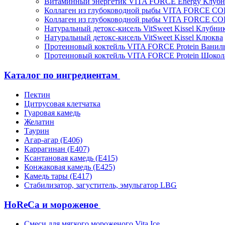
Витаминный энергетик VITA FORCE Energy Клубн
Коллаген из глубоководной рыбы VITA FORCE C
Коллаген из глубоководной рыбы VITA FORCE C
Натуральный детокс-кисель VitSweet Kissel Клубни
Натуральный детокс-кисель VitSweet Kissel Клюква
Протеиновый коктейль VITA FORCE Protein Ванил
Протеиновый коктейль VITA FORCE Protein Шокол
Каталог по ингредиентам
Пектин
Цитрусовая клетчатка
Гуаровая камедь
Желатин
Таурин
Агар-агар (Е406)
Каррагинан (Е407)
Ксантановая камедь (Е415)
Конжаковая камедь (Е425)
Камедь тары (Е417)
Стабилизатор, загуститель, эмульгатор LBG
HoReCa и мороженое
Смеси для мягкого мороженого Vita Ice