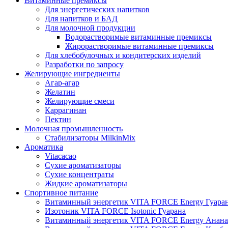
Витаминные премиксы
Для энергетических напитков
Для напитков и БАД
Для молочной продукции
Водорастворимые витаминные премиксы
Жирорастворимые витаминные премиксы
Для хлебобулочных и кондитерских изделий
Разработки по запросу
Желирующие ингредиенты
Агар-агар
Желатин
Желирующие смеси
Каррагинан
Пектин
Молочная промышленность
Стабилизаторы MilkinMix
Ароматика
Vitacacao
Сухие ароматизаторы
Сухие концентраты
Жидкие ароматизаторы
Спортивное питание
Витаминный энергетик VITA FORCE Energy Гуара
Изотоник VITA FORCE Isotonic Гуарана
Витаминный энергетик VITA FORCE Energy Анана