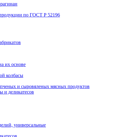
ррагинан
 продукции по ГОСТ Р 52196
абрикатов
а их основе
ой колбасы
пченых и сыровяленых мясных продуктов
ы и деликатесов
делий, универсальные
икатесов