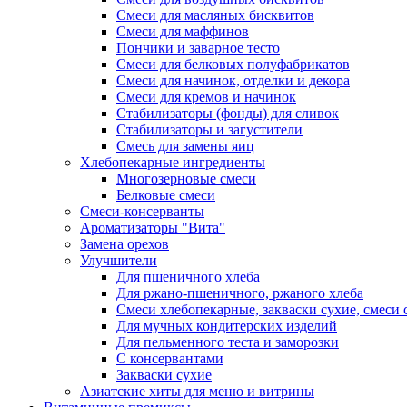
Смеси для масляных бисквитов
Смеси для маффинов
Пончики и заварное тесто
Cмеси для белковых полуфабрикатов
Смеси для начинок, отделки и декора
Смеси для кремов и начинок
Стабилизаторы (фонды) для сливок
Стабилизаторы и загустители
Смесь для замены яиц
Хлебопекарные ингредиенты
Многозерновые смеси
Белковые смеси
Смеси-консерванты
Ароматизаторы "Вита"
Замена орехов
Улучшители
Для пшеничного хлеба
Для ржано-пшеничного, ржаного хлеба
Смеси хлебопекарные, закваски сухие, смеси 
Для мучных кондитерских изделий
Для пельменного теста и заморозки
С консервантами
Закваски сухие
Азиатские хиты для меню и витрины