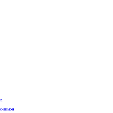
на
с-лимон