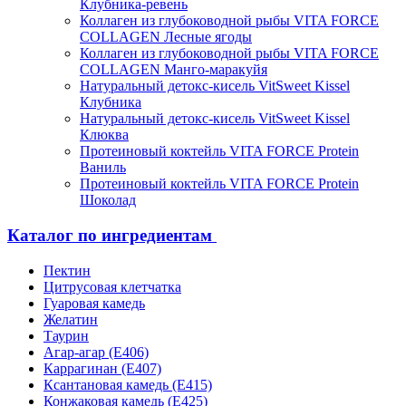
Клубника-ревень
Коллаген из глубоководной рыбы VITA FORCE
COLLAGEN Лесные ягоды
Коллаген из глубоководной рыбы VITA FORCE
COLLAGEN Манго-маракуйя
Натуральный детокс-кисель VitSweet Kissel
Клубника
Натуральный детокс-кисель VitSweet Kissel
Клюква
Протеиновый коктейль VITA FORCE Protein
Ваниль
Протеиновый коктейль VITA FORCE Protein
Шоколад
Каталог по ингредиентам
Пектин
Цитрусовая клетчатка
Гуаровая камедь
Желатин
Таурин
Агар-агар (Е406)
Каррагинан (Е407)
Ксантановая камедь (Е415)
Конжаковая камедь (Е425)