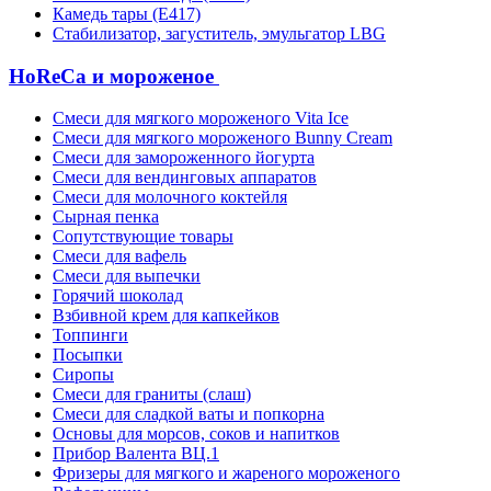
Камедь тары (Е417)
Стабилизатор, загуститель, эмульгатор LBG
HoReCa и мороженое
Смеси для мягкого мороженого Vita Ice
Смеси для мягкого мороженого Bunny Cream
Смеси для замороженного йогурта
Смеси для вендинговых аппаратов
Смеси для молочного коктейля
Сырная пенка
Сопутствующие товары
Смеси для вафель
Смеси для выпечки
Горячий шоколад
Взбивной крем для капкейков
Топпинги
Посыпки
Сиропы
Смеси для граниты (слаш)
Смеси для сладкой ваты и попкорна
Основы для морсов, соков и напитков
Прибор Валента ВЦ.1
Фризеры для мягкого и жареного мороженого