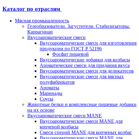
Каталог по отраслям
Мясная промышленность
Гелеобразователи. Загустители. Стабилизаторы.
Каррагинан
Вкусоароматические смеси
Вкусоароматические смеси для изготовления
продукции по ГОСТ Р 52196
Фосфат пищевой
Вкусоароматические добавки для колбасы
Ароматические смеси для придания вкуса
Вкусоароматические смеси для деликатесов
Вкусоароматические смеси для мясных
полуфабрикатов
Ароматы
Маринады
Соусы
Животные белки и комплексные пищевые добавки
на их основе
Вкусоароматические смеси MANE
Вкусоароматические смеси MANE для
копченой колбасы
Смеси специй MANE для копченых колбас
Вкусоароматические смеси MANE для