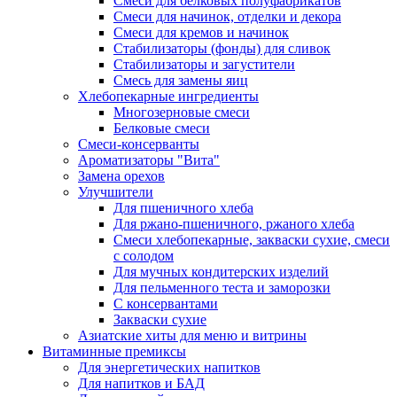
Cмеси для белковых полуфабрикатов
Смеси для начинок, отделки и декора
Смеси для кремов и начинок
Стабилизаторы (фонды) для сливок
Стабилизаторы и загустители
Смесь для замены яиц
Хлебопекарные ингредиенты
Многозерновые смеси
Белковые смеси
Смеси-консерванты
Ароматизаторы "Вита"
Замена орехов
Улучшители
Для пшеничного хлеба
Для ржано-пшеничного, ржаного хлеба
Смеси хлебопекарные, закваски сухие, смеси
с солодом
Для мучных кондитерских изделий
Для пельменного теста и заморозки
С консервантами
Закваски сухие
Азиатские хиты для меню и витрины
Витаминные премиксы
Для энергетических напитков
Для напитков и БАД