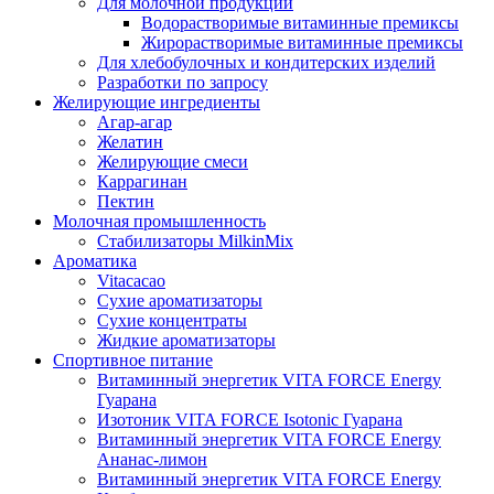
Для молочной продукции
Водорастворимые витаминные премиксы
Жирорастворимые витаминные премиксы
Для хлебобулочных и кондитерских изделий
Разработки по запросу
Желирующие ингредиенты
Агар-агар
Желатин
Желирующие смеси
Каррагинан
Пектин
Молочная промышленность
Стабилизаторы MilkinMix
Ароматика
Vitacacao
Сухие ароматизаторы
Сухие концентраты
Жидкие ароматизаторы
Спортивное питание
Витаминный энергетик VITA FORCE Energy
Гуарана
Изотоник VITA FORCE Isotonic Гуарана
Витаминный энергетик VITA FORCE Energy
Ананас-лимон
Витаминный энергетик VITA FORCE Energy