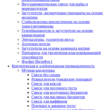
Вкусоароматические смеси для рыбы и
морепродуктов
Загустители, желирующие препараты на основе
желатина
Стабилизаторы консистенции на основе
трансглютаминазы
Гелеобразователи и загустители на основе
каррагинанов
Эмульгаторы, усилители вкуса
Антиокислители
Загустители на основе казеината натрия
Препараты для увеличения влагосвязывающей
способности
Фосфат ВитаФос1
Кондитерская и хлебопекарная промышленность
Мучная кондитерка
Смеси без сахара
Разрыхлители (пекарские порошки)
Смеси для кексов
Смеси для песочного теста
Смеси для воздушных бисквитов
Смеси для масляных бисквитов
Смеси для маффинов
Пончики и заварное тесто