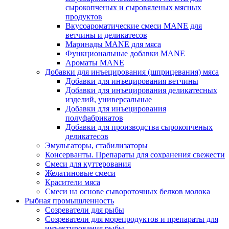
сырокопченых и сыровяленых мясных
продуктов
Вкусоароматические смеси MANE для
ветчины и деликатесов
Маринады MANE для мяса
Функциональные добавки MANE
Ароматы MANE
Добавки для инъецирования (шприцевания) мяса
Добавки для инъецирования ветчины
Добавки для инъецирования деликатесных
изделий, универсальные
Добавки для инъецирования
полуфабрикатов
Добавки для производства сырокопченых
деликатесов
Эмульгаторы, стабилизаторы
Консерванты. Препараты для сохранения свежести
Смеси для куттерования
Желатиновые смеси
Красители мяса
Смеси на основе сывороточных белков молока
Рыбная промышленность
Созреватели для рыбы
Созреватели для морепродуктов и препараты для
инъектирования рыбы