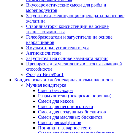
Вкусоароматические смеси для рыбы и
морепродуктов
Загустители, желирующие препараты на основе
желатина
Стабилизаторы консистенции на основе
трансглютаминазы
Гелеобразователи и загустители на основе
каррагинанов
Эмульгаторы, усилители вкуса
Антиокислители
Загустители на основе казеината натрия
Препараты для увеличения влагосвязывающей
способности
Фосфат ВитаФос1
Кондитерская и хлебопекарная промышленность
Мучная кондитерка
Смеси без сахара
Разрыхлители (пекарские порошки)
Смеси для кексов
Смеси для песочного теста
Смеси для воздушных бисквитов
Смеси для масляных бисквитов
Смеси для маффинов
Пончики и заварное тесто