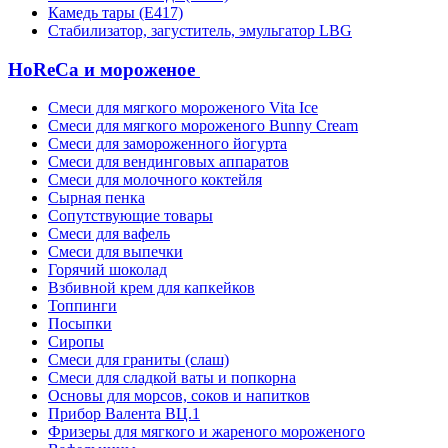
Камедь тары (Е417)
Стабилизатор, загуститель, эмульгатор LBG
HoReCa и мороженое
Смеси для мягкого мороженого Vita Ice
Смеси для мягкого мороженого Bunny Cream
Смеси для замороженного йогурта
Смеси для вендинговых аппаратов
Смеси для молочного коктейля
Сырная пенка
Сопутствующие товары
Смеси для вафель
Смеси для выпечки
Горячий шоколад
Взбивной крем для капкейков
Топпинги
Посыпки
Сиропы
Смеси для граниты (слаш)
Смеси для сладкой ваты и попкорна
Основы для морсов, соков и напитков
Прибор Валента ВЦ.1
Фризеры для мягкого и жареного мороженого