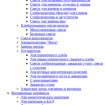
Cмеси для белковых полуфабрикатов
Смеси для начинок, отделки и декора
Смеси для кремов и начинок
Стабилизаторы (фонды) для сливок
Стабилизаторы и загустители
Смесь для замены яиц
Хлебопекарные ингредиенты
Многозерновые смеси
Белковые смеси
Смеси-консерванты
Ароматизаторы "Вита"
Замена орехов
Улучшители
Для пшеничного хлеба
Для ржано-пшеничного, ржаного хлеба
Смеси хлебопекарные, закваски сухие, смеси
с солодом
Для мучных кондитерских изделий
Для пельменного теста и заморозки
С консервантами
Закваски сухие
Азиатские хиты для меню и витрины
Витаминные премиксы
Для энергетических напитков
Для напитков и БАД