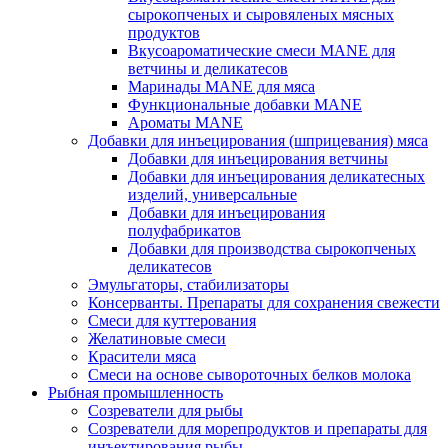
сырокопченых и сыровяленых мясных
продуктов
Вкусоароматические смеси MANE для
ветчины и деликатесов
Маринады MANE для мяса
Функциональные добавки MANE
Ароматы MANE
Добавки для инъецирования (шприцевания) мяса
Добавки для инъецирования ветчины
Добавки для инъецирования деликатесных
изделий, универсальные
Добавки для инъецирования
полуфабрикатов
Добавки для производства сырокопченых
деликатесов
Эмульгаторы, стабилизаторы
Консерванты. Препараты для сохранения свежести
Смеси для куттерования
Желатиновые смеси
Красители мяса
Смеси на основе сывороточных белков молока
Рыбная промышленность
Созреватели для рыбы
Созреватели для морепродуктов и препараты для
инъектирования рыбы