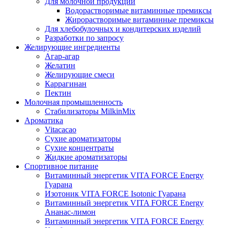
Для молочной продукции
Водорастворимые витаминные премиксы
Жирорастворимые витаминные премиксы
Для хлебобулочных и кондитерских изделий
Разработки по запросу
Желирующие ингредиенты
Агар-агар
Желатин
Желирующие смеси
Каррагинан
Пектин
Молочная промышленность
Стабилизаторы MilkinMix
Ароматика
Vitacacao
Сухие ароматизаторы
Сухие концентраты
Жидкие ароматизаторы
Спортивное питание
Витаминный энергетик VITA FORCE Energy
Гуарана
Изотоник VITA FORCE Isotonic Гуарана
Витаминный энергетик VITA FORCE Energy
Ананас-лимон
Витаминный энергетик VITA FORCE Energy