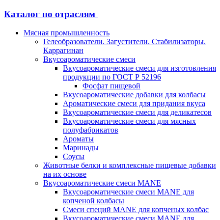
Каталог по отраслям
Мясная промышленность
Гелеобразователи. Загустители. Стабилизаторы.
Каррагинан
Вкусоароматические смеси
Вкусоароматические смеси для изготовления
продукции по ГОСТ Р 52196
Фосфат пищевой
Вкусоароматические добавки для колбасы
Ароматические смеси для придания вкуса
Вкусоароматические смеси для деликатесов
Вкусоароматические смеси для мясных
полуфабрикатов
Ароматы
Маринады
Соусы
Животные белки и комплексные пищевые добавки
на их основе
Вкусоароматические смеси MANE
Вкусоароматические смеси MANE для
копченой колбасы
Смеси специй MANE для копченых колбас
Вкусоароматические смеси MANE для