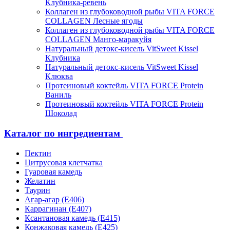
Клубника-ревень
Коллаген из глубоководной рыбы VITA FORCE
COLLAGEN Лесные ягоды
Коллаген из глубоководной рыбы VITA FORCE
COLLAGEN Манго-маракуйя
Натуральный детокс-кисель VitSweet Kissel
Клубника
Натуральный детокс-кисель VitSweet Kissel
Клюква
Протеиновый коктейль VITA FORCE Protein
Ваниль
Протеиновый коктейль VITA FORCE Protein
Шоколад
Каталог по ингредиентам
Пектин
Цитрусовая клетчатка
Гуаровая камедь
Желатин
Таурин
Агар-агар (Е406)
Каррагинан (Е407)
Ксантановая камедь (Е415)
Конжаковая камедь (Е425)