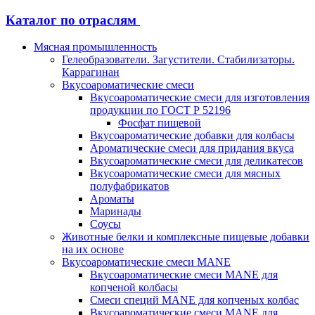
Каталог по отраслям
Мясная промышленность
Гелеобразователи. Загустители. Стабилизаторы.
Каррагинан
Вкусоароматические смеси
Вкусоароматические смеси для изготовления
продукции по ГОСТ Р 52196
Фосфат пищевой
Вкусоароматические добавки для колбасы
Ароматические смеси для придания вкуса
Вкусоароматические смеси для деликатесов
Вкусоароматические смеси для мясных
полуфабрикатов
Ароматы
Маринады
Соусы
Животные белки и комплексные пищевые добавки
на их основе
Вкусоароматические смеси MANE
Вкусоароматические смеси MANE для
копченой колбасы
Смеси специй MANE для копченых колбас
Вкусоароматические смеси MANE для