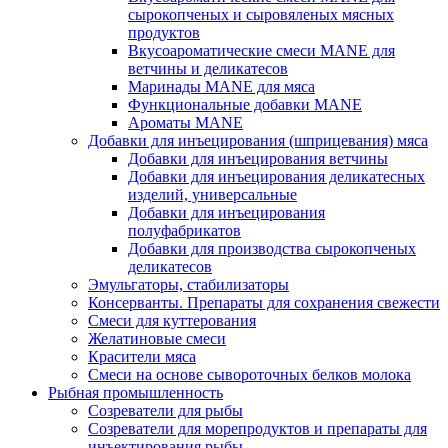
сырокопченых и сыровяленых мясных
продуктов
Вкусоароматические смеси MANE для
ветчины и деликатесов
Маринады MANE для мяса
Функциональные добавки MANE
Ароматы MANE
Добавки для инъецирования (шприцевания) мяса
Добавки для инъецирования ветчины
Добавки для инъецирования деликатесных
изделий, универсальные
Добавки для инъецирования
полуфабрикатов
Добавки для производства сырокопченых
деликатесов
Эмульгаторы, стабилизаторы
Консерванты. Препараты для сохранения свежести
Смеси для куттерования
Желатиновые смеси
Красители мяса
Смеси на основе сывороточных белков молока
Рыбная промышленность
Созреватели для рыбы
Созреватели для морепродуктов и препараты для
инъектирования рыбы