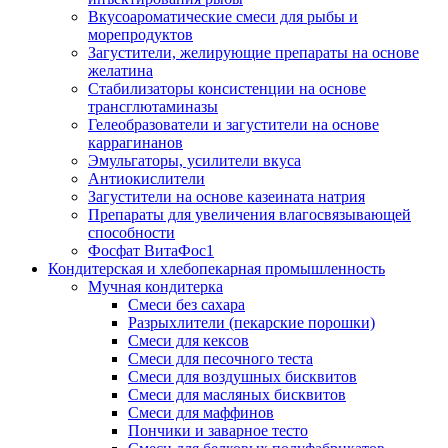
Вкусоароматические смеси для рыбы и
морепродуктов
Загустители, желирующие препараты на основе
желатина
Стабилизаторы консистенции на основе
трансглютаминазы
Гелеобразователи и загустители на основе
каррагинанов
Эмульгаторы, усилители вкуса
Антиокислители
Загустители на основе казеината натрия
Препараты для увеличения влагосвязывающей
способности
Фосфат ВитаФос1
Кондитерская и хлебопекарная промышленность
Мучная кондитерка
Смеси без сахара
Разрыхлители (пекарские порошки)
Смеси для кексов
Смеси для песочного теста
Смеси для воздушных бисквитов
Смеси для масляных бисквитов
Смеси для маффинов
Пончики и заварное тесто