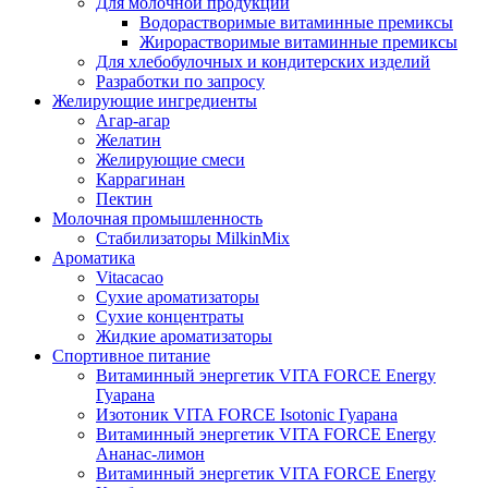
Для молочной продукции
Водорастворимые витаминные премиксы
Жирорастворимые витаминные премиксы
Для хлебобулочных и кондитерских изделий
Разработки по запросу
Желирующие ингредиенты
Агар-агар
Желатин
Желирующие смеси
Каррагинан
Пектин
Молочная промышленность
Стабилизаторы MilkinMix
Ароматика
Vitacacao
Сухие ароматизаторы
Сухие концентраты
Жидкие ароматизаторы
Спортивное питание
Витаминный энергетик VITA FORCE Energy
Гуарана
Изотоник VITA FORCE Isotonic Гуарана
Витаминный энергетик VITA FORCE Energy
Ананас-лимон
Витаминный энергетик VITA FORCE Energy