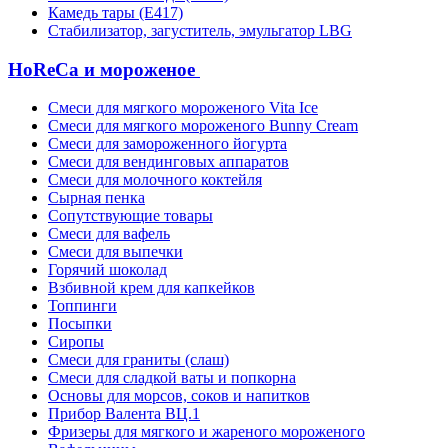
Камедь тары (Е417)
Стабилизатор, загуститель, эмульгатор LBG
HoReCa и мороженое
Смеси для мягкого мороженого Vita Ice
Смеси для мягкого мороженого Bunny Cream
Смеси для замороженного йогурта
Смеси для вендинговых аппаратов
Смеси для молочного коктейля
Сырная пенка
Сопутствующие товары
Смеси для вафель
Смеси для выпечки
Горячий шоколад
Взбивной крем для капкейков
Топпинги
Посыпки
Сиропы
Смеси для граниты (слаш)
Смеси для сладкой ваты и попкорна
Основы для морсов, соков и напитков
Прибор Валента ВЦ.1
Фризеры для мягкого и жареного мороженого