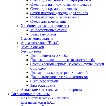
Cмеси для белковых полуфабрикатов
Смеси для начинок, отделки и декора
Смеси для кремов и начинок
Стабилизаторы (фонды) для сливок
Стабилизаторы и загустители
Смесь для замены яиц
Хлебопекарные ингредиенты
Многозерновые смеси
Белковые смеси
Смеси-консерванты
Ароматизаторы "Вита"
Замена орехов
Улучшители
Для пшеничного хлеба
Для ржано-пшеничного, ржаного хлеба
Смеси хлебопекарные, закваски сухие, смеси
с солодом
Для мучных кондитерских изделий
Для пельменного теста и заморозки
С консервантами
Закваски сухие
Азиатские хиты для меню и витрины
Витаминные премиксы
Для энергетических напитков
Для напитков и БАД