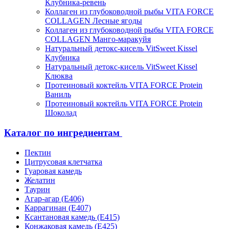
Клубника-ревень
Коллаген из глубоководной рыбы VITA FORCE
COLLAGEN Лесные ягоды
Коллаген из глубоководной рыбы VITA FORCE
COLLAGEN Манго-маракуйя
Натуральный детокс-кисель VitSweet Kissel
Клубника
Натуральный детокс-кисель VitSweet Kissel
Клюква
Протеиновый коктейль VITA FORCE Protein
Ваниль
Протеиновый коктейль VITA FORCE Protein
Шоколад
Каталог по ингредиентам
Пектин
Цитрусовая клетчатка
Гуаровая камедь
Желатин
Таурин
Агар-агар (Е406)
Каррагинан (Е407)
Ксантановая камедь (Е415)
Конжаковая камедь (Е425)