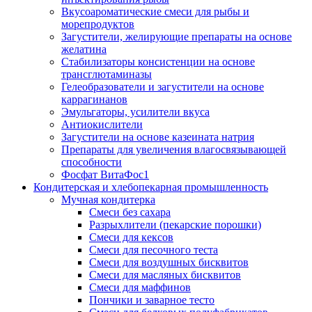
Вкусоароматические смеси для рыбы и
морепродуктов
Загустители, желирующие препараты на основе
желатина
Стабилизаторы консистенции на основе
трансглютаминазы
Гелеобразователи и загустители на основе
каррагинанов
Эмульгаторы, усилители вкуса
Антиокислители
Загустители на основе казеината натрия
Препараты для увеличения влагосвязывающей
способности
Фосфат ВитаФос1
Кондитерская и хлебопекарная промышленность
Мучная кондитерка
Смеси без сахара
Разрыхлители (пекарские порошки)
Смеси для кексов
Смеси для песочного теста
Смеси для воздушных бисквитов
Смеси для масляных бисквитов
Смеси для маффинов
Пончики и заварное тесто