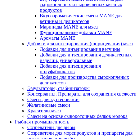
сырокопченых и сыровяленых мясных
продуктов
Вкусоароматические смеси MANE для
ветчины и деликатесов
Маринады MANE для мяса
Функциональные добавки MANE
Ароматы MANE
Добавки для инъецирования (шприцевания) мяса
Добавки для инъецирования ветчины
Добавки для инъецирования деликатесных
изделий, универсальные
Добавки для инъецирования
полуфабрикатов
Добавки для производства сырокопченых
деликатесов
Эмульгаторы, стабилизаторы
Консерванты. Препараты для сохранения свежести
Смеси для куттерования
Желатиновые смеси
Красители мяса
Смеси на основе сывороточных белков молока
Рыбная промышленность
Созреватели для рыбы
Созреватели для морепродуктов и препараты для
инъектирования рыбы