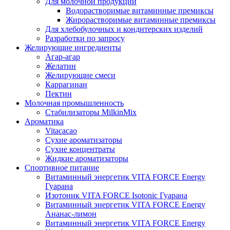
Для молочной продукции
Водорастворимые витаминные премиксы
Жирорастворимые витаминные премиксы
Для хлебобулочных и кондитерских изделий
Разработки по запросу
Желирующие ингредиенты
Агар-агар
Желатин
Желирующие смеси
Каррагинан
Пектин
Молочная промышленность
Стабилизаторы MilkinMix
Ароматика
Vitacacao
Сухие ароматизаторы
Сухие концентраты
Жидкие ароматизаторы
Спортивное питание
Витаминный энергетик VITA FORCE Energy
Гуарана
Изотоник VITA FORCE Isotonic Гуарана
Витаминный энергетик VITA FORCE Energy
Ананас-лимон
Витаминный энергетик VITA FORCE Energy