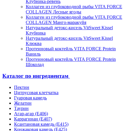
Клубника-ревень
Коллаген из глубоководной рыбы VITA FORCE
COLLAGEN Лесные ягоды
Коллаген из глубоководной рыбы VITA FORCE
COLLAGEN Манго-маракуйя
Натуральный детокс-кисель VitSweet Kissel
Клубника
Натуральный детокс-кисель VitSweet Kissel
Клюква
Протеиновый коктейль VITA FORCE Protein
Ваниль
Протеиновый коктейль VITA FORCE Protein
Шоколад
Каталог по ингредиентам
Пектин
Цитрусовая клетчатка
Гуаровая камедь
Желатин
Таурин
Агар-агар (Е406)
Каррагинан (Е407)
Ксантановая камедь (Е415)
Конжаковая камедь (Е425)