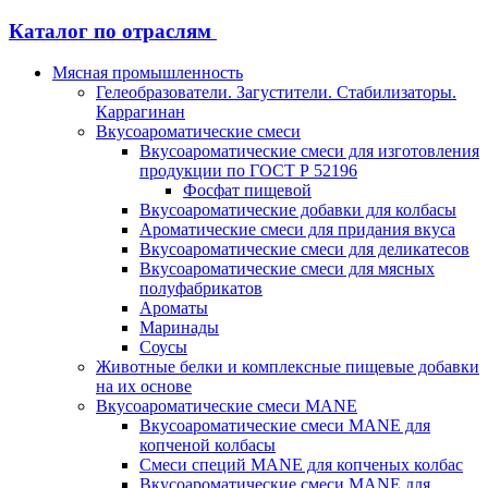
Каталог по отраслям
Мясная промышленность
Гелеобразователи. Загустители. Стабилизаторы.
Каррагинан
Вкусоароматические смеси
Вкусоароматические смеси для изготовления
продукции по ГОСТ Р 52196
Фосфат пищевой
Вкусоароматические добавки для колбасы
Ароматические смеси для придания вкуса
Вкусоароматические смеси для деликатесов
Вкусоароматические смеси для мясных
полуфабрикатов
Ароматы
Маринады
Соусы
Животные белки и комплексные пищевые добавки
на их основе
Вкусоароматические смеси MANE
Вкусоароматические смеси MANE для
копченой колбасы
Смеси специй MANE для копченых колбас
Вкусоароматические смеси MANE для