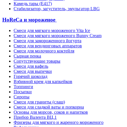
Камедь тары (Е417)
Стабилизатор, загуститель, эмульгатор LBG
HoReCa и мороженое
Смеси для мягкого мороженого Vita Ice
Смеси для мягкого мороженого Bunny Cream
Смеси для замороженного йогурта
Смеси для вендинговых аппаратов
Смеси для молочного коктейля
Сырная пенка
Сопутствующие товары
Смеси для вафель
Смеси для выпечки
Горячий шоколад
Взбивной крем для капкейков
Топпинги
Посыпки
Сиропы
Смеси для граниты (слаш)
Смеси для сладкой ваты и попкорна
Основы для морсов, соков и напитков
Прибор Валента ВЦ.1
Фризеры для мягкого и жареного мороженого