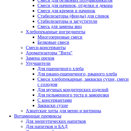
Cмеси для белковых полуфабрикатов
Смеси для начинок, отделки и декора
Смеси для кремов и начинок
Стабилизаторы (фонды) для сливок
Стабилизаторы и загустители
Смесь для замены яиц
Хлебопекарные ингредиенты
Многозерновые смеси
Белковые смеси
Смеси-консерванты
Ароматизаторы "Вита"
Замена орехов
Улучшители
Для пшеничного хлеба
Для ржано-пшеничного, ржаного хлеба
Смеси хлебопекарные, закваски сухие, смеси
с солодом
Для мучных кондитерских изделий
Для пельменного теста и заморозки
С консервантами
Закваски сухие
Азиатские хиты для меню и витрины
Витаминные премиксы
Для энергетических напитков
Для напитков и БАД