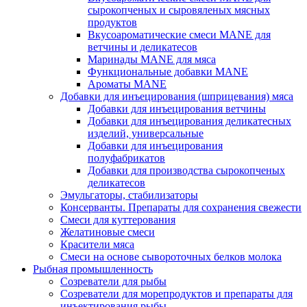
сырокопченых и сыровяленых мясных
продуктов
Вкусоароматические смеси MANE для
ветчины и деликатесов
Маринады MANE для мяса
Функциональные добавки MANE
Ароматы MANE
Добавки для инъецирования (шприцевания) мяса
Добавки для инъецирования ветчины
Добавки для инъецирования деликатесных
изделий, универсальные
Добавки для инъецирования
полуфабрикатов
Добавки для производства сырокопченых
деликатесов
Эмульгаторы, стабилизаторы
Консерванты. Препараты для сохранения свежести
Смеси для куттерования
Желатиновые смеси
Красители мяса
Смеси на основе сывороточных белков молока
Рыбная промышленность
Созреватели для рыбы
Созреватели для морепродуктов и препараты для
инъектирования рыбы