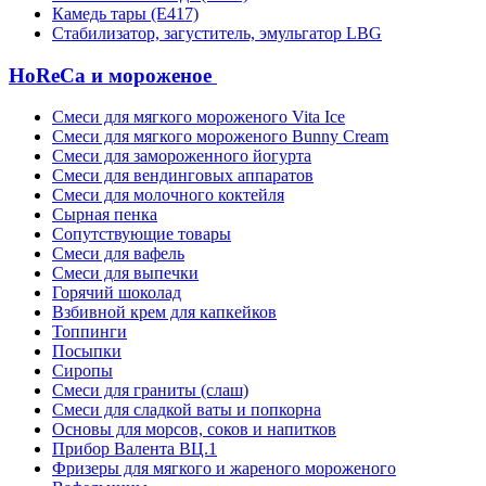
Камедь тары (Е417)
Стабилизатор, загуститель, эмульгатор LBG
HoReCa и мороженое
Смеси для мягкого мороженого Vita Ice
Смеси для мягкого мороженого Bunny Cream
Смеси для замороженного йогурта
Смеси для вендинговых аппаратов
Смеси для молочного коктейля
Сырная пенка
Сопутствующие товары
Смеси для вафель
Смеси для выпечки
Горячий шоколад
Взбивной крем для капкейков
Топпинги
Посыпки
Сиропы
Смеси для граниты (слаш)
Смеси для сладкой ваты и попкорна
Основы для морсов, соков и напитков
Прибор Валента ВЦ.1
Фризеры для мягкого и жареного мороженого