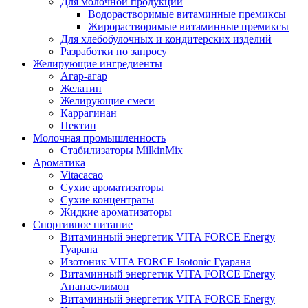
Для молочной продукции
Водорастворимые витаминные премиксы
Жирорастворимые витаминные премиксы
Для хлебобулочных и кондитерских изделий
Разработки по запросу
Желирующие ингредиенты
Агар-агар
Желатин
Желирующие смеси
Каррагинан
Пектин
Молочная промышленность
Стабилизаторы MilkinMix
Ароматика
Vitacacao
Сухие ароматизаторы
Сухие концентраты
Жидкие ароматизаторы
Спортивное питание
Витаминный энергетик VITA FORCE Energy
Гуарана
Изотоник VITA FORCE Isotonic Гуарана
Витаминный энергетик VITA FORCE Energy
Ананас-лимон
Витаминный энергетик VITA FORCE Energy