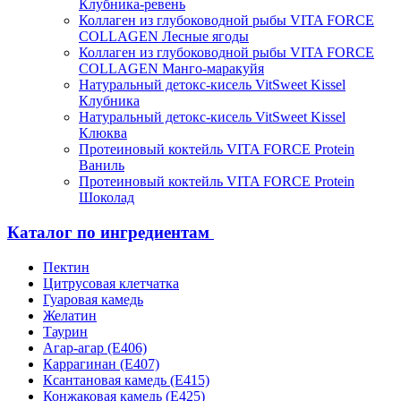
Клубника-ревень
Коллаген из глубоководной рыбы VITA FORCE
COLLAGEN Лесные ягоды
Коллаген из глубоководной рыбы VITA FORCE
COLLAGEN Манго-маракуйя
Натуральный детокс-кисель VitSweet Kissel
Клубника
Натуральный детокс-кисель VitSweet Kissel
Клюква
Протеиновый коктейль VITA FORCE Protein
Ваниль
Протеиновый коктейль VITA FORCE Protein
Шоколад
Каталог по ингредиентам
Пектин
Цитрусовая клетчатка
Гуаровая камедь
Желатин
Таурин
Агар-агар (Е406)
Каррагинан (Е407)
Ксантановая камедь (Е415)
Конжаковая камедь (Е425)