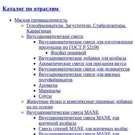
Каталог по отраслям
Мясная промышленность
Гелеобразователи. Загустители. Стабилизаторы.
Каррагинан
Вкусоароматические смеси
Вкусоароматические смеси для изготовления
продукции по ГОСТ Р 52196
Фосфат пищевой
Вкусоароматические добавки для колбасы
Ароматические смеси для придания вкуса
Вкусоароматические смеси для деликатесов
Вкусоароматические смеси для мясных
полуфабрикатов
Ароматы
Маринады
Соусы
Животные белки и комплексные пищевые добавки
на их основе
Вкусоароматические смеси MANE
Вкусоароматические смеси MANE для
копченой колбасы
Смеси специй MANE для копченых колбас
Вкусоароматические смеси MANE для