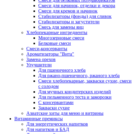
Cмеси для белковых полуфабрикатов
Смеси для начинок, отделки и декора
Смеси для кремов и начинок
Стабилизаторы (фонды) для сливок
Стабилизаторы и загустители
Смесь для замены яиц
Хлебопекарные ингредиенты
Многозерновые смеси
Белковые смеси
Смеси-консерванты
Ароматизаторы "Вита"
Замена орехов
Улучшители
Для пшеничного хлеба
Для ржано-пшеничного, ржаного хлеба
Смеси хлебопекарные, закваски сухие, смеси
с солодом
Для мучных кондитерских изделий
Для пельменного теста и заморозки
С консервантами
Закваски сухие
Азиатские хиты для меню и витрины
Витаминные премиксы
Для энергетических напитков
Для напитков и БАД