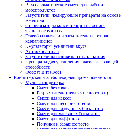
Вкусоароматические смеси для рыбы и
морепродуктов
Загустители, желирующие препараты на основе
желатина
Стабилизаторы консистенции на основе
трансглютаминазы
Гелеобразователи и загустители на основе
каррагинанов
Эмульгаторы, усилители вкуса
Антиокислители
Загустители на основе казеината натрия
Препараты для увеличения влагосвязывающей
способности
Фосфат ВитаФос1
Кондитерская и хлебопекарная промышленность
Мучная кондитерка
Смеси без сахара
Разрыхлители (пекарские порошки)
Смеси для кексов
Смеси для песочного теста
Смеси для воздушных бисквитов
Смеси для масляных бисквитов
Смеси для маффинов
Пончики и заварное тесто