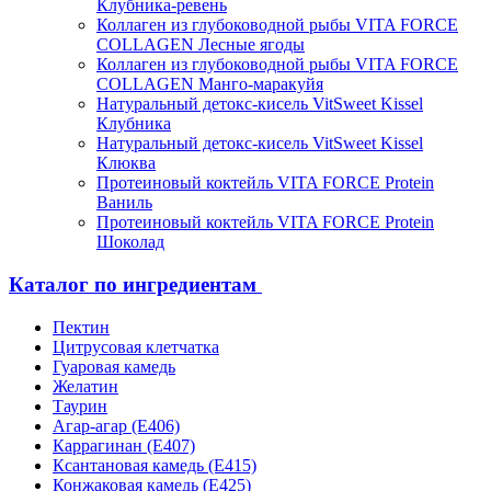
Клубника-ревень
Коллаген из глубоководной рыбы VITA FORCE
COLLAGEN Лесные ягоды
Коллаген из глубоководной рыбы VITA FORCE
COLLAGEN Манго-маракуйя
Натуральный детокс-кисель VitSweet Kissel
Клубника
Натуральный детокс-кисель VitSweet Kissel
Клюква
Протеиновый коктейль VITA FORCE Protein
Ваниль
Протеиновый коктейль VITA FORCE Protein
Шоколад
Каталог по ингредиентам
Пектин
Цитрусовая клетчатка
Гуаровая камедь
Желатин
Таурин
Агар-агар (Е406)
Каррагинан (Е407)
Ксантановая камедь (Е415)
Конжаковая камедь (Е425)