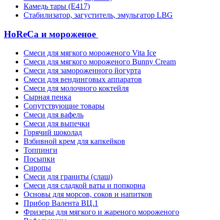
Камедь тары (Е417)
Стабилизатор, загуститель, эмульгатор LBG
HoReCa и мороженое
Смеси для мягкого мороженого Vita Ice
Смеси для мягкого мороженого Bunny Cream
Смеси для замороженного йогурта
Смеси для вендинговых аппаратов
Смеси для молочного коктейля
Сырная пенка
Сопутствующие товары
Смеси для вафель
Смеси для выпечки
Горячий шоколад
Взбивной крем для капкейков
Топпинги
Посыпки
Сиропы
Смеси для граниты (слаш)
Смеси для сладкой ваты и попкорна
Основы для морсов, соков и напитков
Прибор Валента ВЦ.1
Фризеры для мягкого и жареного мороженого