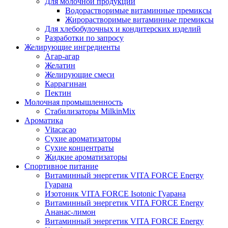
Для молочной продукции
Водорастворимые витаминные премиксы
Жирорастворимые витаминные премиксы
Для хлебобулочных и кондитерских изделий
Разработки по запросу
Желирующие ингредиенты
Агар-агар
Желатин
Желирующие смеси
Каррагинан
Пектин
Молочная промышленность
Стабилизаторы MilkinMix
Ароматика
Vitacacao
Сухие ароматизаторы
Сухие концентраты
Жидкие ароматизаторы
Спортивное питание
Витаминный энергетик VITA FORCE Energy
Гуарана
Изотоник VITA FORCE Isotonic Гуарана
Витаминный энергетик VITA FORCE Energy
Ананас-лимон
Витаминный энергетик VITA FORCE Energy