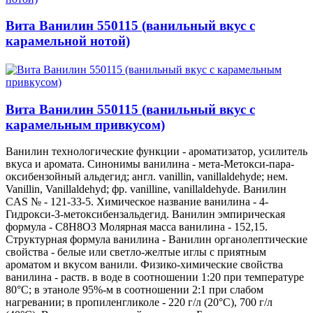
Вита Ванилин 550115 (ванильный вкус с
карамельной нотой)
Вита Ванилин 550115 (ванильный вкус с
карамельным привкусом)
Ванилин технологические функции - ароматизатор, усилитель
вкуса и аромата. Синонимы ванилина - мета-Метокси-пара-
оксибензойный альдегид; англ. vanillin, vanillaldehyde; нем.
Vanillin, Vanillaldehyd; фр. vanilline, vanillaldehyde. Ванилин
CAS № - 121-33-5. Химическое название ванилина - 4-
Гидрокси-З-метоксибензальдегид. Ванилин эмпирическая
формула - С8Н8О3 Молярная масса ванилина - 152,15.
Структурная формула ванилина - Ванилин органолептические
свойства - белые или светло-желтые иглы с приятным
ароматом и вкусом ванили. Физико-химические свойства
ванилина - раств. в воде в соотношении 1:20 при температуре
80°С; в этаноле 95%-м в соотношении 2:1 при слабом
нагревании; в пропиленгликоле - 220 г/л (20°С), 700 г/л