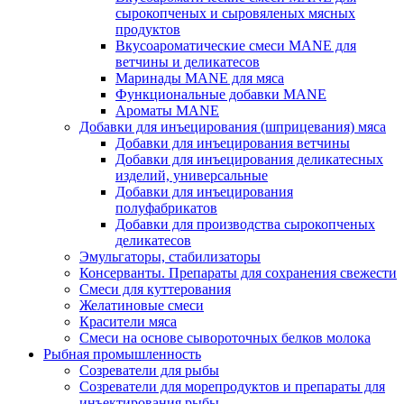
сырокопченых и сыровяленых мясных
продуктов
Вкусоароматические смеси MANE для
ветчины и деликатесов
Маринады MANE для мяса
Функциональные добавки MANE
Ароматы MANE
Добавки для инъецирования (шприцевания) мяса
Добавки для инъецирования ветчины
Добавки для инъецирования деликатесных
изделий, универсальные
Добавки для инъецирования
полуфабрикатов
Добавки для производства сырокопченых
деликатесов
Эмульгаторы, стабилизаторы
Консерванты. Препараты для сохранения свежести
Смеси для куттерования
Желатиновые смеси
Красители мяса
Смеси на основе сывороточных белков молока
Рыбная промышленность
Созреватели для рыбы
Созреватели для морепродуктов и препараты для
инъектирования рыбы