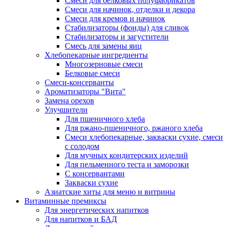
Cмеси для белковых полуфабрикатов
Смеси для начинок, отделки и декора
Смеси для кремов и начинок
Стабилизаторы (фонды) для сливок
Стабилизаторы и загустители
Смесь для замены яиц
Хлебопекарные ингредиенты
Многозерновые смеси
Белковые смеси
Смеси-консерванты
Ароматизаторы "Вита"
Замена орехов
Улучшители
Для пшеничного хлеба
Для ржано-пшеничного, ржаного хлеба
Смеси хлебопекарные, закваски сухие, смеси
с солодом
Для мучных кондитерских изделий
Для пельменного теста и заморозки
С консервантами
Закваски сухие
Азиатские хиты для меню и витрины
Витаминные премиксы
Для энергетических напитков
Для напитков и БАД