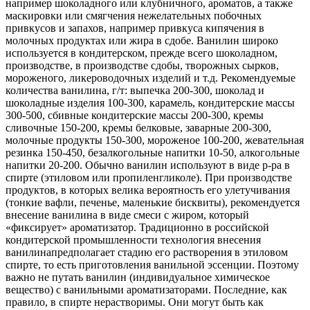
например шоколадного или клубничного, ароматов, а также
маскировки или смягчения нежелательных побочных
привкусов и запахов, например привкуса кипячения в
молочных продуктах или жира в сдобе. Ванилин широко
используется в кондитерском, прежде всего шоколадном,
производстве, в производстве сдобы, творожных сырков,
мороженого, ликероводочных изделий и т.д. Рекомендуемые
количества ванилина, г/т: выпечка 200-300, шоколад и
шоколадные изделия 100-300, карамель, кондитерские массы
300-500, сбивные кондитерские массы 200-300, кремы
сливочные 150-200, кремы белковые, заварные 200-300,
молочные продукты 150-300, мороженое 100-200, жевательная
резинка 150-450, безалкогольные напитки 10-50, алкогольные
напитки 20-200. Обычно ванилин используют в виде р-ра в
спирте (этиловом или пропиленгликоле). При производстве
продуктов, в которых велика вероятность его улетучивания
(тонкие вафли, печенье, маленькие бисквиты), рекомендуется
внесение ванилина в виде смеси с жиром, который
«фиксирует» ароматизатор. Традиционно в российской
кондитерской промышленности технология внесения
ванилинапредполагает стадию его растворения в этиловом
спирте, то есть приготовления ванильной эссенции. Поэтому
важно не путать ванилин (индивидуальное химическое
вещество) с ванильными ароматизаторами. Последние, как
правило, в спирте нерастворимы. Они могут быть как