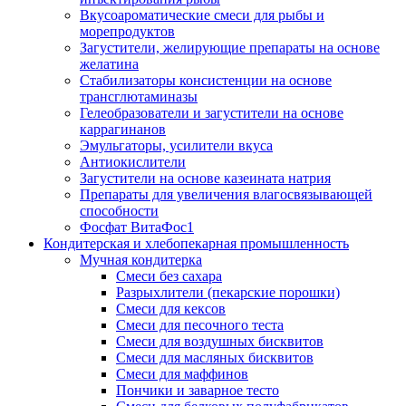
Вкусоароматические смеси для рыбы и
морепродуктов
Загустители, желирующие препараты на основе
желатина
Стабилизаторы консистенции на основе
трансглютаминазы
Гелеобразователи и загустители на основе
каррагинанов
Эмульгаторы, усилители вкуса
Антиокислители
Загустители на основе казеината натрия
Препараты для увеличения влагосвязывающей
способности
Фосфат ВитаФос1
Кондитерская и хлебопекарная промышленность
Мучная кондитерка
Смеси без сахара
Разрыхлители (пекарские порошки)
Смеси для кексов
Смеси для песочного теста
Смеси для воздушных бисквитов
Смеси для масляных бисквитов
Смеси для маффинов
Пончики и заварное тесто