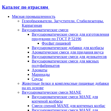
Каталог по отраслям
Мясная промышленность
Гелеобразователи. Загустители. Стабилизаторы.
Каррагинан
Вкусоароматические смеси
Вкусоароматические смеси для изготовления
продукции по ГОСТ Р 52196
Фосфат пищевой
Вкусоароматические добавки для колбасы
Ароматические смеси для придания вкуса
Вкусоароматические смеси для деликатесов
Вкусоароматические смеси для мясных
полуфабрикатов
Ароматы
Маринады
Соусы
Животные белки и комплексные пищевые добавки
на их основе
Вкусоароматические смеси MANE
Вкусоароматические смеси MANE для
копченой колбасы
Смеси специй MANE для копченых колбас
Вкусоароматические смеси MANE для