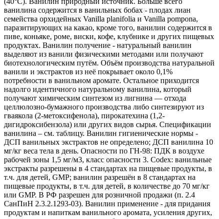
(40°С). Ванилин природный источник. Больше всего
ванилина содержится в ванильных бобах - плодах лиан
семейства орхидейных Vanilla planifolia и Vanilla pompona,
паразитирующих на какао, кроме того, ванилин содержится в
пиве, коньяке, роме, виски, кофе, клубнике и других пищевых
продуктах. Ванилин получение - натуральный ванилин
выделяют из ванили физическими методами или получают
биотехнологическим путём. Объём производства натуральной
ванили и экстрактов из неё покрывает около 0,1%
потребности в ванильном аромате. Остальное приходится
надолго идентичного натуральному ванилина, который
получают химическим синтезом из лигнина — отхода
целлюлозно-бумажного производства либо синтезируют из
гваякола (2-метоксифенола), пирокатехина (1,2-
дигидроксибензола) или других видов сырья. Спецификации
ванилина – см. таблицу. Ванилин гигиенические нормы -
ДСП ванильных экстрактов не определено; ДСП ванилина 10
мг/кг веса тела в день. Опасности по ГН-98: ПДК в воздухе
рабочей зоны 1,5 мг/м3, класс опасности 3. Codex: ванильные
экстракты разрешены в 4 стандартах на пищевые продукты, в
т.ч. для детей, GMP; ванилин разрешён в 8 стандартах на
пищевые продукты, в т.ч. для детей, в количестве до 70 мг/кг
или GMP. В РФ разрешен для розничной продажи (п. 2.4
СанПиН 2.3.2.1293-03). Ванилин применение - для придания
продуктам и напиткам ванильного аромата, усиления других,