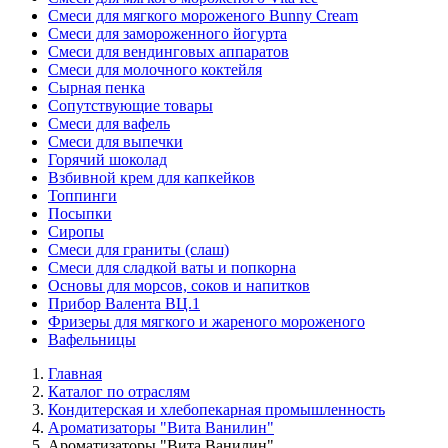
Смеси для мягкого мороженого Bunny Cream
Смеси для замороженного йогурта
Смеси для вендинговых аппаратов
Смеси для молочного коктейля
Сырная пенка
Сопутствующие товары
Смеси для вафель
Смеси для выпечки
Горячий шоколад
Взбивной крем для капкейков
Топпинги
Посыпки
Сиропы
Смеси для граниты (слаш)
Смеси для сладкой ваты и попкорна
Основы для морсов, соков и напитков
Прибор Валента ВЦ.1
Фризеры для мягкого и жареного мороженого
Вафельницы
Главная
Каталог по отраслям
Кондитерская и хлебопекарная промышленность
Ароматизаторы "Вита Ванилин"
Ароматизаторы "Вита Ванилин"