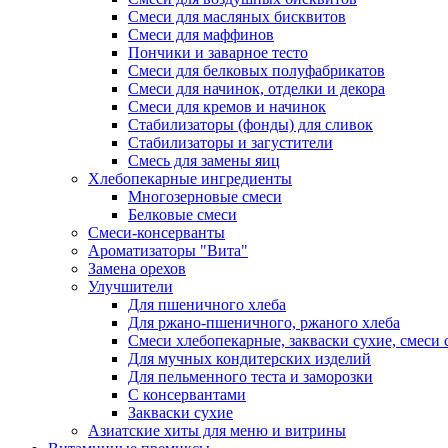
Смеси для масляных бисквитов
Смеси для маффинов
Пончики и заварное тесто
Cмеси для белковых полуфабрикатов
Смеси для начинок, отделки и декора
Смеси для кремов и начинок
Стабилизаторы (фонды) для сливок
Стабилизаторы и загустители
Смесь для замены яиц
Хлебопекарные ингредиенты
Многозерновые смеси
Белковые смеси
Смеси-консерванты
Ароматизаторы "Вита"
Замена орехов
Улучшители
Для пшеничного хлеба
Для ржано-пшеничного, ржаного хлеба
Смеси хлебопекарные, закваски сухие, смеси 
Для мучных кондитерских изделий
Для пельменного теста и заморозки
С консервантами
Закваски сухие
Азиатские хиты для меню и витрины