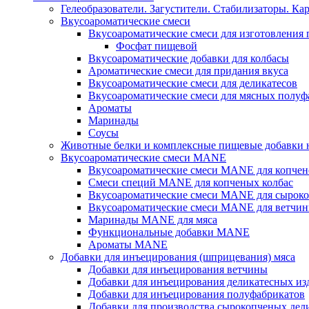
Гелеобразователи. Загустители. Стабилизаторы. Ка
Вкусоароматические смеси
Вкусоароматические смеси для изготовления
Фосфат пищевой
Вкусоароматические добавки для колбасы
Ароматические смеси для придания вкуса
Вкусоароматические смеси для деликатесов
Вкусоароматические смеси для мясных полуф
Ароматы
Маринады
Соусы
Животные белки и комплексные пищевые добавки н
Вкусоароматические смеси MANE
Вкусоароматические смеси MANE для копчен
Смеси специй MANE для копченых колбас
Вкусоароматические смеси MANE для сыроко
Вкусоароматические смеси MANE для ветчин
Маринады MANE для мяса
Функциональные добавки MANE
Ароматы MANE
Добавки для инъецирования (шприцевания) мяса
Добавки для инъецирования ветчины
Добавки для инъецирования деликатесных из
Добавки для инъецирования полуфабрикатов
Добавки для производства сырокопченых дел