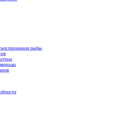
инъектирования рыбы
тов
латина
аминазы
нанов
обности