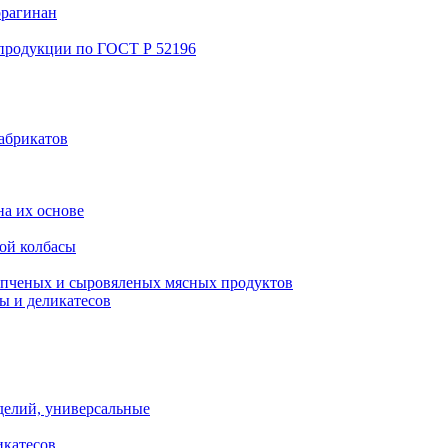
ррагинан
 продукции по ГОСТ Р 52196
абрикатов
а их основе
ой колбасы
пченых и сыровяленых мясных продуктов
ы и деликатесов
делий, универсальные
икатесов