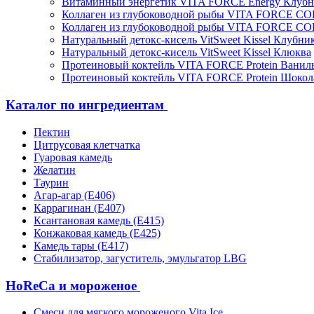
Витаминный энергетик VITA FORCE Energy Клубн
Коллаген из глубоководной рыбы VITA FORCE C
Коллаген из глубоководной рыбы VITA FORCE C
Натуральный детокс-кисель VitSweet Kissel Клубни
Натуральный детокс-кисель VitSweet Kissel Клюква
Протеиновый коктейль VITA FORCE Protein Ванил
Протеиновый коктейль VITA FORCE Protein Шокол
Каталог по ингредиентам
Пектин
Цитрусовая клетчатка
Гуаровая камедь
Желатин
Таурин
Агар-агар (Е406)
Каррагинан (Е407)
Ксантановая камедь (Е415)
Конжаковая камедь (Е425)
Камедь тары (Е417)
Стабилизатор, загуститель, эмульгатор LBG
HoReCa и мороженое
Смеси для мягкого мороженого Vita Ice