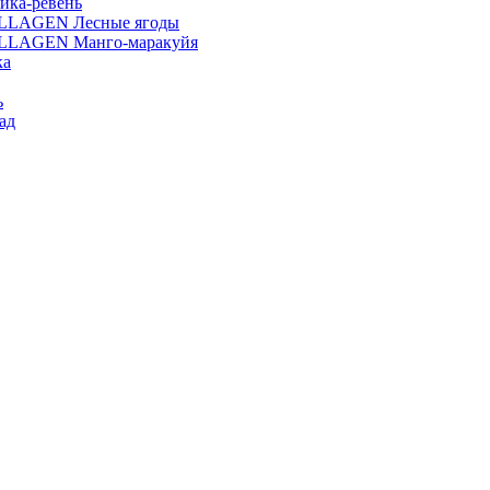
ика-ревень
OLLAGEN Лесные ягоды
OLLAGEN Манго-маракуйя
ка
ь
ад