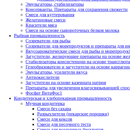
Эмульгаторы, стабилизаторы
Консерванты. Препараты для сохранения свежести
Смеси для куттерования
Желатиновые смеси
Красители мяса
Смеси на основе сывороточных белков молока
Рыбная промышленность
Созреватели для рыбы
Созреватели для морепродуктов и препараты для 
Вкусоароматические смеси для рыбы и морепродук
Загустители, желирующие препараты на основе же
Стабилизаторы консистенции на основе трансглют
Гелеобразователи и загустители на основе карраги
Эмульгаторы, усилители вкуса
Антиокислители
Загустители на основе казеината натрия
Препараты для увеличения влагосвязывающей спос
Фосфат ВитаФос1
Кондитерская и хлебопекарная промышленность
Мучная кондитерка
Смеси без сахара
Разрыхлители (пекарские порошки)
Смеси для кексов
Смеси для песочного теста
Смеси для воздушных бисквитов