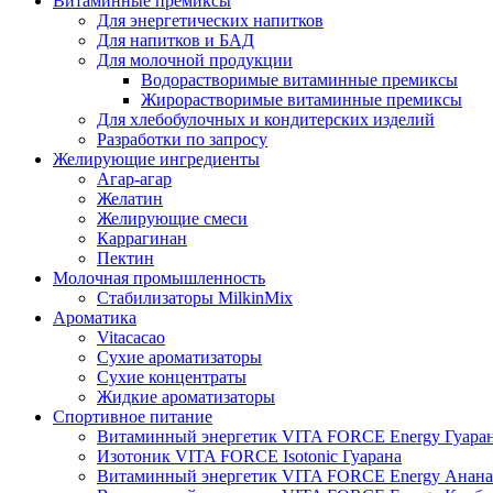
Витаминные премиксы
Для энергетических напитков
Для напитков и БАД
Для молочной продукции
Водорастворимые витаминные премиксы
Жирорастворимые витаминные премиксы
Для хлебобулочных и кондитерских изделий
Разработки по запросу
Желирующие ингредиенты
Агар-агар
Желатин
Желирующие смеси
Каррагинан
Пектин
Молочная промышленность
Стабилизаторы MilkinMix
Ароматика
Vitacacao
Сухие ароматизаторы
Сухие концентраты
Жидкие ароматизаторы
Спортивное питание
Витаминный энергетик VITA FORCE Energy Гуара
Изотоник VITA FORCE Isotonic Гуарана
Витаминный энергетик VITA FORCE Energy Анана