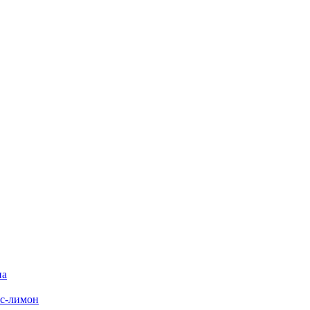
на
с-лимон