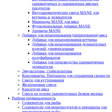
сырокопченых и сыровяленых мясных
продуктов
Вкусоароматические смеси MANE для
ветчины и деликатесов
Маринады MANE для мяса
Функциональные добавки MANE
Ароматы MANE
Добавки для инъецирования (шприцевания) мяса
Добавки для инъецирования ветчины
Добавки для инъецирования деликатесных
изделий, универсальные
Добавки для инъецирования
полуфабрикатов
Добавки для производства сырокопченых
деликатесов
Эмульгаторы, стабилизаторы
Консерванты. Препараты для сохранения свежести
Смеси для куттерования
Желатиновые смеси
Красители мяса
Смеси на основе сывороточных белков молока
Рыбная промышленность
Созреватели для рыбы
Созреватели для морепродуктов и препараты для
инъектирования рыбы