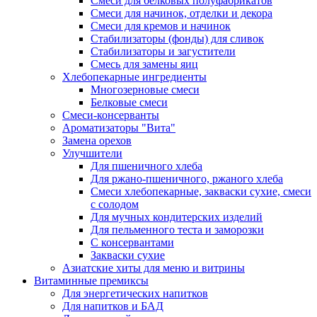
Cмеси для белковых полуфабрикатов
Смеси для начинок, отделки и декора
Смеси для кремов и начинок
Стабилизаторы (фонды) для сливок
Стабилизаторы и загустители
Смесь для замены яиц
Хлебопекарные ингредиенты
Многозерновые смеси
Белковые смеси
Смеси-консерванты
Ароматизаторы "Вита"
Замена орехов
Улучшители
Для пшеничного хлеба
Для ржано-пшеничного, ржаного хлеба
Смеси хлебопекарные, закваски сухие, смеси
с солодом
Для мучных кондитерских изделий
Для пельменного теста и заморозки
С консервантами
Закваски сухие
Азиатские хиты для меню и витрины
Витаминные премиксы
Для энергетических напитков
Для напитков и БАД