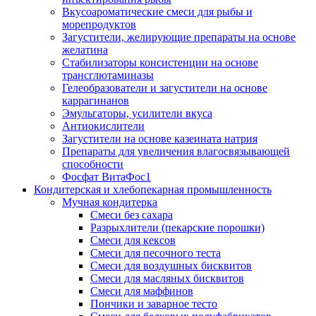
Вкусоароматические смеси для рыбы и
морепродуктов
Загустители, желирующие препараты на основе
желатина
Стабилизаторы консистенции на основе
трансглютаминазы
Гелеобразователи и загустители на основе
каррагинанов
Эмульгаторы, усилители вкуса
Антиокислители
Загустители на основе казеината натрия
Препараты для увеличения влагосвязывающей
способности
Фосфат ВитаФос1
Кондитерская и хлебопекарная промышленность
Мучная кондитерка
Смеси без сахара
Разрыхлители (пекарские порошки)
Смеси для кексов
Смеси для песочного теста
Смеси для воздушных бисквитов
Смеси для масляных бисквитов
Смеси для маффинов
Пончики и заварное тесто