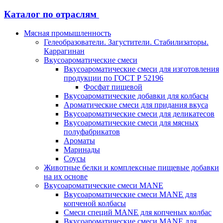
Каталог по отраслям
Мясная промышленность
Гелеобразователи. Загустители. Стабилизаторы.
Каррагинан
Вкусоароматические смеси
Вкусоароматические смеси для изготовления
продукции по ГОСТ Р 52196
Фосфат пищевой
Вкусоароматические добавки для колбасы
Ароматические смеси для придания вкуса
Вкусоароматические смеси для деликатесов
Вкусоароматические смеси для мясных
полуфабрикатов
Ароматы
Маринады
Соусы
Животные белки и комплексные пищевые добавки
на их основе
Вкусоароматические смеси MANE
Вкусоароматические смеси MANE для
копченой колбасы
Смеси специй MANE для копченых колбас
Вкусоароматические смеси MANE для