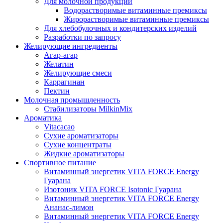
Для молочной продукции
Водорастворимые витаминные премиксы
Жирорастворимые витаминные премиксы
Для хлебобулочных и кондитерских изделий
Разработки по запросу
Желирующие ингредиенты
Агар-агар
Желатин
Желирующие смеси
Каррагинан
Пектин
Молочная промышленность
Стабилизаторы MilkinMix
Ароматика
Vitacacao
Сухие ароматизаторы
Сухие концентраты
Жидкие ароматизаторы
Спортивное питание
Витаминный энергетик VITA FORCE Energy
Гуарана
Изотоник VITA FORCE Isotonic Гуарана
Витаминный энергетик VITA FORCE Energy
Ананас-лимон
Витаминный энергетик VITA FORCE Energy