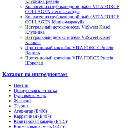
Клубника-ревень
Коллаген из глубоководной рыбы VITA FORCE
COLLAGEN Лесные ягоды
Коллаген из глубоководной рыбы VITA FORCE
COLLAGEN Манго-маракуйя
Натуральный детокс-кисель VitSweet Kissel
Клубника
Натуральный детокс-кисель VitSweet Kissel
Клюква
Протеиновый коктейль VITA FORCE Protein
Ваниль
Протеиновый коктейль VITA FORCE Protein
Шоколад
Каталог по ингредиентам
Пектин
Цитрусовая клетчатка
Гуаровая камедь
Желатин
Таурин
Агар-агар (Е406)
Каррагинан (Е407)
Ксантановая камедь (Е415)
Конжаковая камедь (Е425)