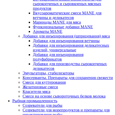
сырокопченых и сыровяленых мясных
продуктов
Вкусоароматические смеси MANE для
ветчины и деликатесов
Маринады MANE для мяса
Функциональные добавки MANE
Ароматы MANE
Добавки для инъецирования (шприцевания) мяса
Добавки для инъецирования ветчины
Добавки для инъецирования деликатесных
изделий, универсальные
Добавки для инъецирования
полуфабрикатов
Добавки для производства сырокопченых
деликатесов
Эмульгаторы, стабилизаторы
Консерванты. Препараты для сохранения свежести
Смеси для куттерования
Желатиновые смеси
Красители мяса
Смеси на основе сывороточных белков молока
Рыбная промышленность
Созреватели для рыбы
Созреватели для морепродуктов и препараты для
инъектирования рыбы