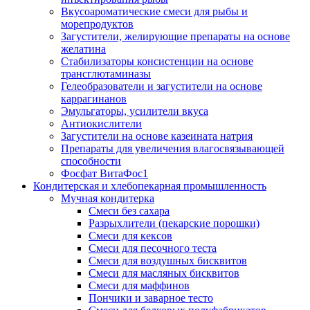
Вкусоароматические смеси для рыбы и
морепродуктов
Загустители, желирующие препараты на основе
желатина
Стабилизаторы консистенции на основе
трансглютаминазы
Гелеобразователи и загустители на основе
каррагинанов
Эмульгаторы, усилители вкуса
Антиокислители
Загустители на основе казеината натрия
Препараты для увеличения влагосвязывающей
способности
Фосфат ВитаФос1
Кондитерская и хлебопекарная промышленность
Мучная кондитерка
Смеси без сахара
Разрыхлители (пекарские порошки)
Смеси для кексов
Смеси для песочного теста
Смеси для воздушных бисквитов
Смеси для масляных бисквитов
Смеси для маффинов
Пончики и заварное тесто