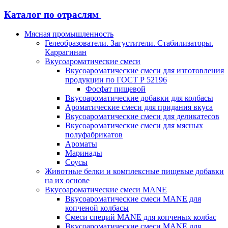
Каталог по отраслям
Мясная промышленность
Гелеобразователи. Загустители. Стабилизаторы.
Каррагинан
Вкусоароматические смеси
Вкусоароматические смеси для изготовления
продукции по ГОСТ Р 52196
Фосфат пищевой
Вкусоароматические добавки для колбасы
Ароматические смеси для придания вкуса
Вкусоароматические смеси для деликатесов
Вкусоароматические смеси для мясных
полуфабрикатов
Ароматы
Маринады
Соусы
Животные белки и комплексные пищевые добавки
на их основе
Вкусоароматические смеси MANE
Вкусоароматические смеси MANE для
копченой колбасы
Смеси специй MANE для копченых колбас
Вкусоароматические смеси MANE для