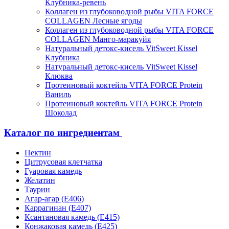
Клубника-ревень
Коллаген из глубоководной рыбы VITA FORCE
COLLAGEN Лесные ягоды
Коллаген из глубоководной рыбы VITA FORCE
COLLAGEN Манго-маракуйя
Натуральный детокс-кисель VitSweet Kissel
Клубника
Натуральный детокс-кисель VitSweet Kissel
Клюква
Протеиновый коктейль VITA FORCE Protein
Ваниль
Протеиновый коктейль VITA FORCE Protein
Шоколад
Каталог по ингредиентам
Пектин
Цитрусовая клетчатка
Гуаровая камедь
Желатин
Таурин
Агар-агар (Е406)
Каррагинан (Е407)
Ксантановая камедь (Е415)
Конжаковая камедь (Е425)