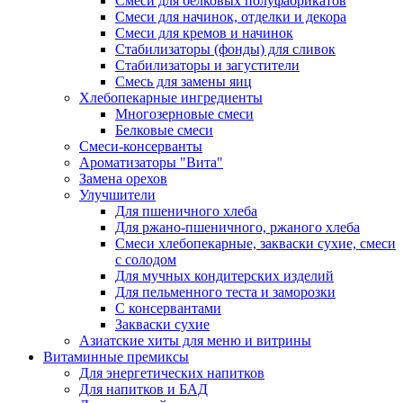
Cмеси для белковых полуфабрикатов
Смеси для начинок, отделки и декора
Смеси для кремов и начинок
Стабилизаторы (фонды) для сливок
Стабилизаторы и загустители
Смесь для замены яиц
Хлебопекарные ингредиенты
Многозерновые смеси
Белковые смеси
Смеси-консерванты
Ароматизаторы "Вита"
Замена орехов
Улучшители
Для пшеничного хлеба
Для ржано-пшеничного, ржаного хлеба
Смеси хлебопекарные, закваски сухие, смеси
с солодом
Для мучных кондитерских изделий
Для пельменного теста и заморозки
С консервантами
Закваски сухие
Азиатские хиты для меню и витрины
Витаминные премиксы
Для энергетических напитков
Для напитков и БАД