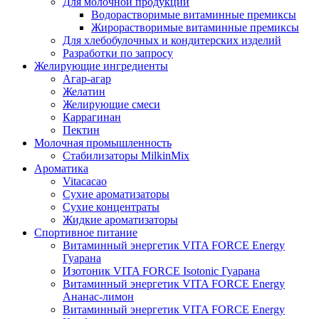
Для молочной продукции
Водорастворимые витаминные премиксы
Жирорастворимые витаминные премиксы
Для хлебобулочных и кондитерских изделий
Разработки по запросу
Желирующие ингредиенты
Агар-агар
Желатин
Желирующие смеси
Каррагинан
Пектин
Молочная промышленность
Стабилизаторы MilkinMix
Ароматика
Vitacacao
Сухие ароматизаторы
Сухие концентраты
Жидкие ароматизаторы
Спортивное питание
Витаминный энергетик VITA FORCE Energy
Гуарана
Изотоник VITA FORCE Isotonic Гуарана
Витаминный энергетик VITA FORCE Energy
Ананас-лимон
Витаминный энергетик VITA FORCE Energy