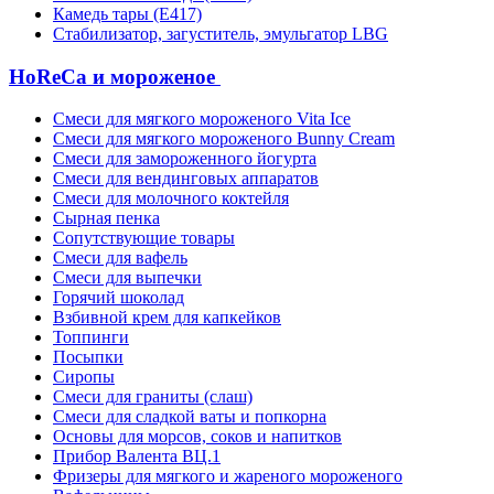
Камедь тары (Е417)
Стабилизатор, загуститель, эмульгатор LBG
HoReCa и мороженое
Смеси для мягкого мороженого Vita Ice
Смеси для мягкого мороженого Bunny Cream
Смеси для замороженного йогурта
Смеси для вендинговых аппаратов
Смеси для молочного коктейля
Сырная пенка
Сопутствующие товары
Смеси для вафель
Смеси для выпечки
Горячий шоколад
Взбивной крем для капкейков
Топпинги
Посыпки
Сиропы
Смеси для граниты (слаш)
Смеси для сладкой ваты и попкорна
Основы для морсов, соков и напитков
Прибор Валента ВЦ.1
Фризеры для мягкого и жареного мороженого