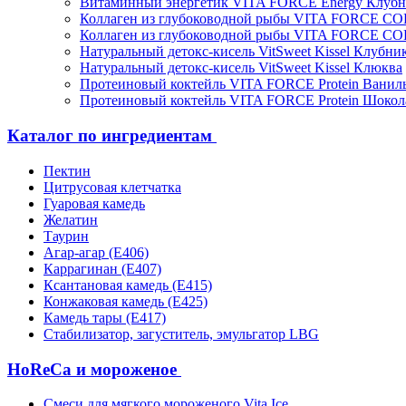
Витаминный энергетик VITA FORCE Energy Клубн
Коллаген из глубоководной рыбы VITA FORCE C
Коллаген из глубоководной рыбы VITA FORCE C
Натуральный детокс-кисель VitSweet Kissel Клубни
Натуральный детокс-кисель VitSweet Kissel Клюква
Протеиновый коктейль VITA FORCE Protein Ванил
Протеиновый коктейль VITA FORCE Protein Шокол
Каталог по ингредиентам
Пектин
Цитрусовая клетчатка
Гуаровая камедь
Желатин
Таурин
Агар-агар (Е406)
Каррагинан (Е407)
Ксантановая камедь (Е415)
Конжаковая камедь (Е425)
Камедь тары (Е417)
Стабилизатор, загуститель, эмульгатор LBG
HoReCa и мороженое
Смеси для мягкого мороженого Vita Ice