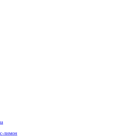
на
с-лимон