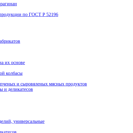
ррагинан
 продукции по ГОСТ Р 52196
абрикатов
а их основе
ой колбасы
пченых и сыровяленых мясных продуктов
ы и деликатесов
делий, универсальные
икатесов