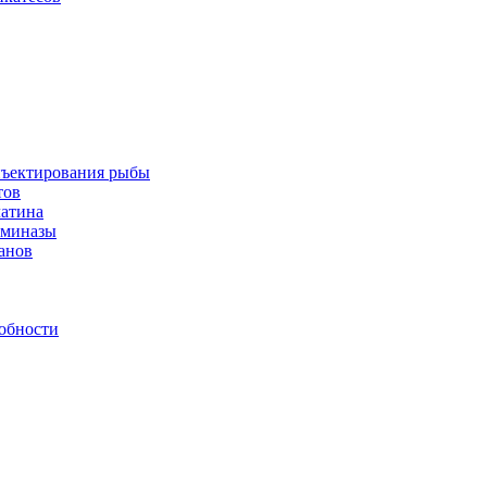
инъектирования рыбы
тов
латина
аминазы
нанов
обности