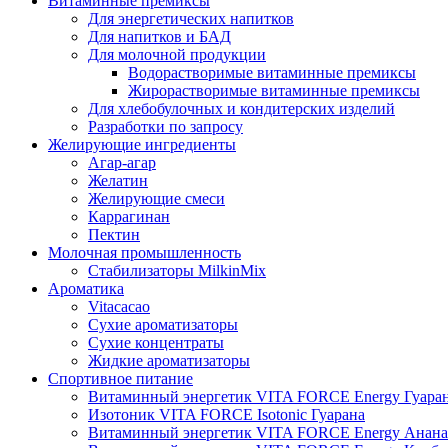
Витаминные премиксы
Для энергетических напитков
Для напитков и БАД
Для молочной продукции
Водорастворимые витаминные премиксы
Жирорастворимые витаминные премиксы
Для хлебобулочных и кондитерских изделий
Разработки по запросу
Желирующие ингредиенты
Агар-агар
Желатин
Желирующие смеси
Каррагинан
Пектин
Молочная промышленность
Стабилизаторы MilkinMix
Ароматика
Vitacacao
Сухие ароматизаторы
Сухие концентраты
Жидкие ароматизаторы
Спортивное питание
Витаминный энергетик VITA FORCE Energy Гуара
Изотоник VITA FORCE Isotonic Гуарана
Витаминный энергетик VITA FORCE Energy Анана