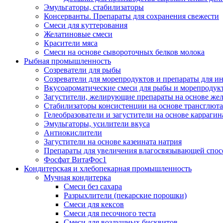
Эмульгаторы, стабилизаторы
Консерванты. Препараты для сохранения свежести
Смеси для куттерования
Желатиновые смеси
Красители мяса
Смеси на основе сывороточных белков молока
Рыбная промышленность
Созреватели для рыбы
Созреватели для морепродуктов и препараты для 
Вкусоароматические смеси для рыбы и морепродук
Загустители, желирующие препараты на основе же
Стабилизаторы консистенции на основе трансглют
Гелеобразователи и загустители на основе карраги
Эмульгаторы, усилители вкуса
Антиокислители
Загустители на основе казеината натрия
Препараты для увеличения влагосвязывающей спос
Фосфат ВитаФос1
Кондитерская и хлебопекарная промышленность
Мучная кондитерка
Смеси без сахара
Разрыхлители (пекарские порошки)
Смеси для кексов
Смеси для песочного теста
Смеси для воздушных бисквитов