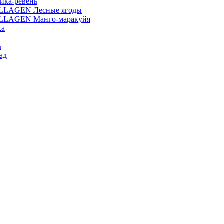
ика-ревень
OLLAGEN Лесные ягоды
OLLAGEN Манго-маракуйя
ка
ь
ад