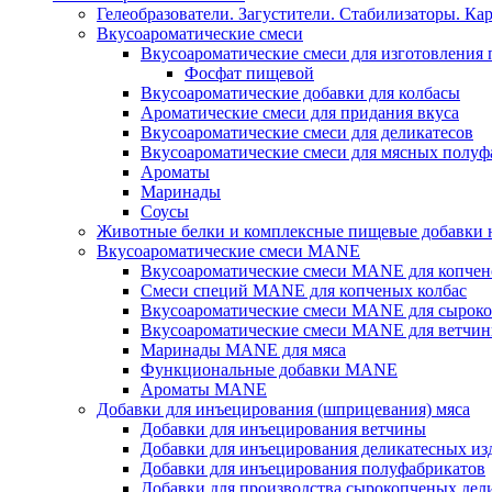
Гелеобразователи. Загустители. Стабилизаторы. Ка
Вкусоароматические смеси
Вкусоароматические смеси для изготовления
Фосфат пищевой
Вкусоароматические добавки для колбасы
Ароматические смеси для придания вкуса
Вкусоароматические смеси для деликатесов
Вкусоароматические смеси для мясных полуф
Ароматы
Маринады
Соусы
Животные белки и комплексные пищевые добавки н
Вкусоароматические смеси MANE
Вкусоароматические смеси MANE для копчен
Смеси специй MANE для копченых колбас
Вкусоароматические смеси MANE для сыроко
Вкусоароматические смеси MANE для ветчин
Маринады MANE для мяса
Функциональные добавки MANE
Ароматы MANE
Добавки для инъецирования (шприцевания) мяса
Добавки для инъецирования ветчины
Добавки для инъецирования деликатесных из
Добавки для инъецирования полуфабрикатов
Добавки для производства сырокопченых дел