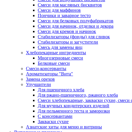
Смеси для масляных бисквитов
Смеси для маффинов
Пончики и заварное тесто
Cмеси для белковых полуфабрикатов
Смеси для начинок, отделки и декора
Смеси для кремов и начинок
Стабилизаторы (фонды) для сливок
Стабилизаторы и загустители
Смесь для замены яиц
Хлебопекарные ингредиенты
Многозерновые смеси
Белковые смеси
Смеси-консерванты
Ароматизаторы "Вита"
Замена орехов
Улучшители
Для пшеничного хлеба
Для ржано-пшеничного, ржаного хлеба
Смеси хлебопекарные, закваски сухие, смеси 
Для мучных кондитерских изделий
Для пельменного теста и заморозки
С консервантами
Закваски сухие
Азиатские хиты для меню и витрины