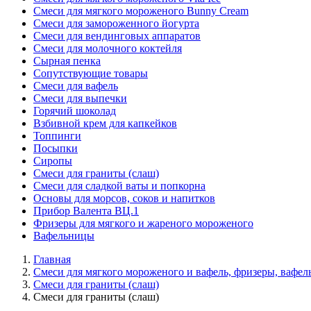
Смеси для мягкого мороженого Bunny Cream
Смеси для замороженного йогурта
Смеси для вендинговых аппаратов
Смеси для молочного коктейля
Сырная пенка
Сопутствующие товары
Смеси для вафель
Смеси для выпечки
Горячий шоколад
Взбивной крем для капкейков
Топпинги
Посыпки
Сиропы
Смеси для граниты (слаш)
Смеси для сладкой ваты и попкорна
Основы для морсов, соков и напитков
Прибор Валента ВЦ.1
Фризеры для мягкого и жареного мороженого
Вафельницы
Главная
Смеси для мягкого мороженого и вафель, фризеры, вафе
Смеси для граниты (слаш)
Смеси для граниты (слаш)