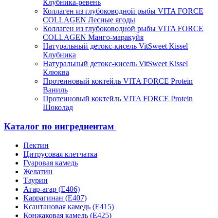
Клубника-ревень
Коллаген из глубоководной рыбы VITA FORCE
COLLAGEN Лесные ягоды
Коллаген из глубоководной рыбы VITA FORCE
COLLAGEN Манго-маракуйя
Натуральный детокс-кисель VitSweet Kissel
Клубника
Натуральный детокс-кисель VitSweet Kissel
Клюква
Протеиновый коктейль VITA FORCE Protein
Ваниль
Протеиновый коктейль VITA FORCE Protein
Шоколад
Каталог по ингредиентам
Пектин
Цитрусовая клетчатка
Гуаровая камедь
Желатин
Таурин
Агар-агар (Е406)
Каррагинан (Е407)
Ксантановая камедь (Е415)
Конжаковая камедь (Е425)