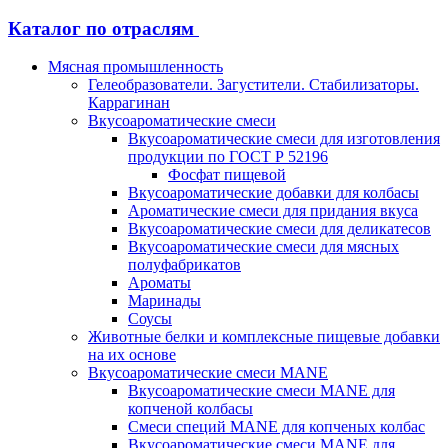
Каталог по отраслям
Мясная промышленность
Гелеобразователи. Загустители. Стабилизаторы.
Каррагинан
Вкусоароматические смеси
Вкусоароматические смеси для изготовления
продукции по ГОСТ Р 52196
Фосфат пищевой
Вкусоароматические добавки для колбасы
Ароматические смеси для придания вкуса
Вкусоароматические смеси для деликатесов
Вкусоароматические смеси для мясных
полуфабрикатов
Ароматы
Маринады
Соусы
Животные белки и комплексные пищевые добавки
на их основе
Вкусоароматические смеси MANE
Вкусоароматические смеси MANE для
копченой колбасы
Смеси специй MANE для копченых колбас
Вкусоароматические смеси MANE для