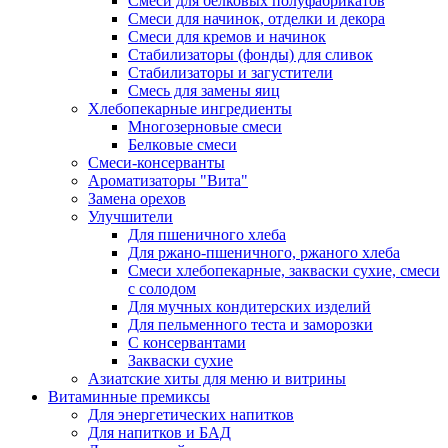
Cмеси для белковых полуфабрикатов
Смеси для начинок, отделки и декора
Смеси для кремов и начинок
Стабилизаторы (фонды) для сливок
Стабилизаторы и загустители
Смесь для замены яиц
Хлебопекарные ингредиенты
Многозерновые смеси
Белковые смеси
Смеси-консерванты
Ароматизаторы "Вита"
Замена орехов
Улучшители
Для пшеничного хлеба
Для ржано-пшеничного, ржаного хлеба
Смеси хлебопекарные, закваски сухие, смеси
с солодом
Для мучных кондитерских изделий
Для пельменного теста и заморозки
С консервантами
Закваски сухие
Азиатские хиты для меню и витрины
Витаминные премиксы
Для энергетических напитков
Для напитков и БАД