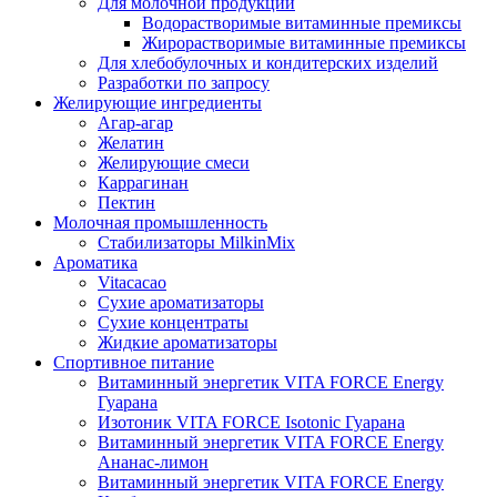
Для молочной продукции
Водорастворимые витаминные премиксы
Жирорастворимые витаминные премиксы
Для хлебобулочных и кондитерских изделий
Разработки по запросу
Желирующие ингредиенты
Агар-агар
Желатин
Желирующие смеси
Каррагинан
Пектин
Молочная промышленность
Стабилизаторы MilkinMix
Ароматика
Vitacacao
Сухие ароматизаторы
Сухие концентраты
Жидкие ароматизаторы
Спортивное питание
Витаминный энергетик VITA FORCE Energy
Гуарана
Изотоник VITA FORCE Isotonic Гуарана
Витаминный энергетик VITA FORCE Energy
Ананас-лимон
Витаминный энергетик VITA FORCE Energy