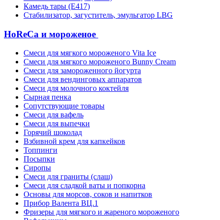
Камедь тары (Е417)
Стабилизатор, загуститель, эмульгатор LBG
HoReCa и мороженое
Смеси для мягкого мороженого Vita Ice
Смеси для мягкого мороженого Bunny Cream
Смеси для замороженного йогурта
Смеси для вендинговых аппаратов
Смеси для молочного коктейля
Сырная пенка
Сопутствующие товары
Смеси для вафель
Смеси для выпечки
Горячий шоколад
Взбивной крем для капкейков
Топпинги
Посыпки
Сиропы
Смеси для граниты (слаш)
Смеси для сладкой ваты и попкорна
Основы для морсов, соков и напитков
Прибор Валента ВЦ.1
Фризеры для мягкого и жареного мороженого