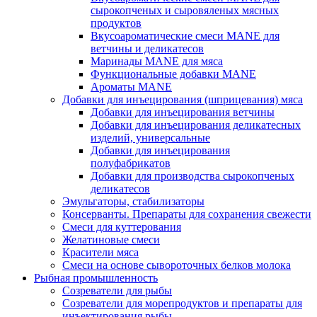
сырокопченых и сыровяленых мясных
продуктов
Вкусоароматические смеси MANE для
ветчины и деликатесов
Маринады MANE для мяса
Функциональные добавки MANE
Ароматы MANE
Добавки для инъецирования (шприцевания) мяса
Добавки для инъецирования ветчины
Добавки для инъецирования деликатесных
изделий, универсальные
Добавки для инъецирования
полуфабрикатов
Добавки для производства сырокопченых
деликатесов
Эмульгаторы, стабилизаторы
Консерванты. Препараты для сохранения свежести
Смеси для куттерования
Желатиновые смеси
Красители мяса
Смеси на основе сывороточных белков молока
Рыбная промышленность
Созреватели для рыбы
Созреватели для морепродуктов и препараты для
инъектирования рыбы