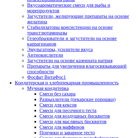
Вкусоароматические смеси для рыбы и
морепродуктов
Загустители, желирующие препараты на основе
желатина
Стабилизаторы консистенции на основе
трансглютаминазы
Гелеобразователи и загустители на основе
каррагинанов
Эмульгаторы, усилители вкуса
Антиокислители
Загустители на основе казеината натрия
Препараты для увеличения влагосвязывающей
способности
Фосфат ВитаФос1
Кондитерская и хлебопекарная промышленность
Мучная кондитерка
Смеси без сахара
Разрыхлители (пекарские порошки)
Смеси для кексов
Смеси для песочного теста
Смеси для воздушных бисквитов
Смеси для масляных бисквитов
Смеси для маффинов
Пончики и заварное тесто