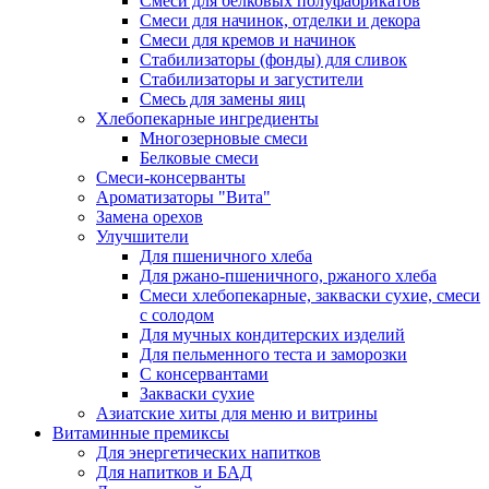
Cмеси для белковых полуфабрикатов
Смеси для начинок, отделки и декора
Смеси для кремов и начинок
Стабилизаторы (фонды) для сливок
Стабилизаторы и загустители
Смесь для замены яиц
Хлебопекарные ингредиенты
Многозерновые смеси
Белковые смеси
Смеси-консерванты
Ароматизаторы "Вита"
Замена орехов
Улучшители
Для пшеничного хлеба
Для ржано-пшеничного, ржаного хлеба
Смеси хлебопекарные, закваски сухие, смеси
с солодом
Для мучных кондитерских изделий
Для пельменного теста и заморозки
С консервантами
Закваски сухие
Азиатские хиты для меню и витрины
Витаминные премиксы
Для энергетических напитков
Для напитков и БАД