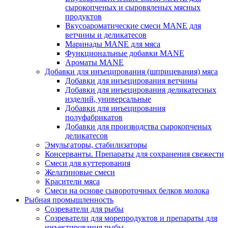
сырокопченых и сыровяленых мясных
продуктов
Вкусоароматические смеси MANE для
ветчины и деликатесов
Маринады MANE для мяса
Функциональные добавки MANE
Ароматы MANE
Добавки для инъецирования (шприцевания) мяса
Добавки для инъецирования ветчины
Добавки для инъецирования деликатесных
изделий, универсальные
Добавки для инъецирования
полуфабрикатов
Добавки для производства сырокопченых
деликатесов
Эмульгаторы, стабилизаторы
Консерванты. Препараты для сохранения свежести
Смеси для куттерования
Желатиновые смеси
Красители мяса
Смеси на основе сывороточных белков молока
Рыбная промышленность
Созреватели для рыбы
Созреватели для морепродуктов и препараты для
инъектирования рыбы