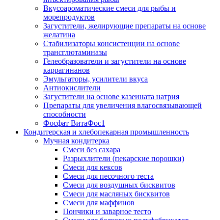
Вкусоароматические смеси для рыбы и
морепродуктов
Загустители, желирующие препараты на основе
желатина
Стабилизаторы консистенции на основе
трансглютаминазы
Гелеобразователи и загустители на основе
каррагинанов
Эмульгаторы, усилители вкуса
Антиокислители
Загустители на основе казеината натрия
Препараты для увеличения влагосвязывающей
способности
Фосфат ВитаФос1
Кондитерская и хлебопекарная промышленность
Мучная кондитерка
Смеси без сахара
Разрыхлители (пекарские порошки)
Смеси для кексов
Смеси для песочного теста
Смеси для воздушных бисквитов
Смеси для масляных бисквитов
Смеси для маффинов
Пончики и заварное тесто