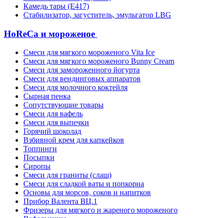
Камедь тары (Е417)
Стабилизатор, загуститель, эмульгатор LBG
HoReCa и мороженое
Смеси для мягкого мороженого Vita Ice
Смеси для мягкого мороженого Bunny Cream
Смеси для замороженного йогурта
Смеси для вендинговых аппаратов
Смеси для молочного коктейля
Сырная пенка
Сопутствующие товары
Смеси для вафель
Смеси для выпечки
Горячий шоколад
Взбивной крем для капкейков
Топпинги
Посыпки
Сиропы
Смеси для граниты (слаш)
Смеси для сладкой ваты и попкорна
Основы для морсов, соков и напитков
Прибор Валента ВЦ.1
Фризеры для мягкого и жареного мороженого