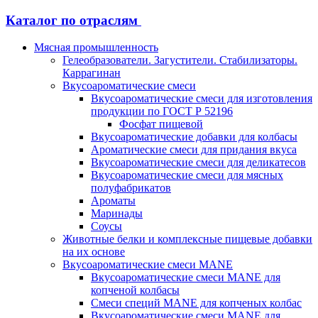
Каталог по отраслям
Мясная промышленность
Гелеобразователи. Загустители. Стабилизаторы.
Каррагинан
Вкусоароматические смеси
Вкусоароматические смеси для изготовления
продукции по ГОСТ Р 52196
Фосфат пищевой
Вкусоароматические добавки для колбасы
Ароматические смеси для придания вкуса
Вкусоароматические смеси для деликатесов
Вкусоароматические смеси для мясных
полуфабрикатов
Ароматы
Маринады
Соусы
Животные белки и комплексные пищевые добавки
на их основе
Вкусоароматические смеси MANE
Вкусоароматические смеси MANE для
копченой колбасы
Смеси специй MANE для копченых колбас
Вкусоароматические смеси MANE для