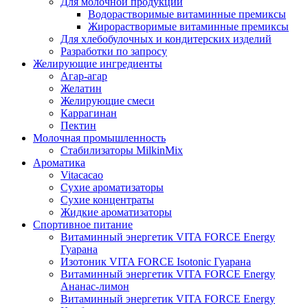
Для молочной продукции
Водорастворимые витаминные премиксы
Жирорастворимые витаминные премиксы
Для хлебобулочных и кондитерских изделий
Разработки по запросу
Желирующие ингредиенты
Агар-агар
Желатин
Желирующие смеси
Каррагинан
Пектин
Молочная промышленность
Стабилизаторы MilkinMix
Ароматика
Vitacacao
Сухие ароматизаторы
Сухие концентраты
Жидкие ароматизаторы
Спортивное питание
Витаминный энергетик VITA FORCE Energy
Гуарана
Изотоник VITA FORCE Isotonic Гуарана
Витаминный энергетик VITA FORCE Energy
Ананас-лимон
Витаминный энергетик VITA FORCE Energy