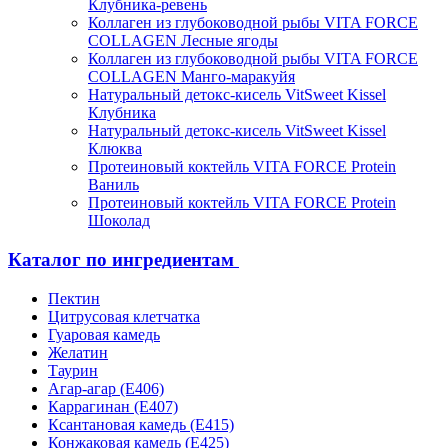
Клубника-ревень
Коллаген из глубоководной рыбы VITA FORCE
COLLAGEN Лесные ягоды
Коллаген из глубоководной рыбы VITA FORCE
COLLAGEN Манго-маракуйя
Натуральный детокс-кисель VitSweet Kissel
Клубника
Натуральный детокс-кисель VitSweet Kissel
Клюква
Протеиновый коктейль VITA FORCE Protein
Ваниль
Протеиновый коктейль VITA FORCE Protein
Шоколад
Каталог по ингредиентам
Пектин
Цитрусовая клетчатка
Гуаровая камедь
Желатин
Таурин
Агар-агар (Е406)
Каррагинан (Е407)
Ксантановая камедь (Е415)
Конжаковая камедь (Е425)