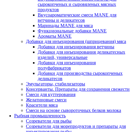
сырокопченых и сыровяленых мясных
продуктов
Вкусоароматические смеси MANE для
ветчины и деликатесов
Маринады MANE для мяса
Функциональные добавки MANE
Ароматы MANE
Добавки для инъецирования (шприцевания) мяса
Добавки для инъецирования ветчины
Добавки для инъецирования деликатесных
изделий, универсальные
Добавки для инъецирования
полуфабрикатов
Добавки для производства сырокопченых
деликатесов
Эмульгаторы, стабилизаторы
Консерванты. Препараты для сохранения свежести
Смеси для куттерования
Желатиновые смеси
Красители мяса
Смеси на основе сывороточных белков молока
Рыбная промышленность
Созреватели для рыбы
Созреватели для морепродуктов и препараты для
инъектирования рыбы