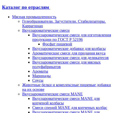
Каталог по отраслям
Мясная промышленность
Гелеобразователи. Загустители. Стабилизаторы.
Каррагинан
Вкусоароматические смеси
Вкусоароматические смеси для изготовления
продукции по ГОСТ Р 52196
Фосфат пищевой
Вкусоароматические добавки для колбасы
Ароматические смеси для придания вкуса
Вкусоароматические смеси для деликатесов
Вкусоароматические смеси для мясных
полуфабрикатов
Ароматы
Маринады
Соусы
Животные белки и комплексные пищевые добавки
на их основе
Вкусоароматические смеси MANE
Вкусоароматические смеси MANE для
копченой колбасы
Смеси специй MANE для копченых колбас
Вкусоароматические смеси MANE для