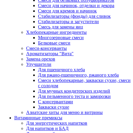
Cмеси для белковых полуфабрикатов
Смеси для начинок, отделки и декора
Смеси для кремов и начинок
Стабилизаторы (фонды) для сливок
Стабилизаторы и загустители
Смесь для замены яиц
Хлебопекарные ингредиенты
Многозерновые смеси
Белковые смеси
Смеси-консерванты
Ароматизаторы "Вита"
Замена орехов
Улучшители
Для пшеничного хлеба
Для ржано-пшеничного, ржаного хлеба
Смеси хлебопекарные, закваски сухие, смеси
с солодом
Для мучных кондитерских изделий
Для пельменного теста и заморозки
С консервантами
Закваски сухие
Азиатские хиты для меню и витрины
Витаминные премиксы
Для энергетических напитков
Для напитков и БАД