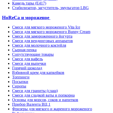
Камедь тары (Е417)
Стабилизатор, загуститель, эмульгатор LBG
HoReCa и мороженое
Смеси для мягкого мороженого Vita Ice
Смеси для мягкого мороженого Bunny Cream
Смеси для замороженного йогурта
Смеси для вендинговых аппаратов
Смеси для молочного коктейля
Сырная пенка
Сопутствующие товары
Смеси для вафель
Смеси для выпечки
Горячий шоколад
Взбивной крем для капкейков
Топпинги
Посыпки
Сиропы
Смеси для граниты (слаш)
Смеси для сладкой ваты и попкорна
Основы для морсов, соков и напитков
Прибор Валента ВЦ.1
Фризеры для мягкого и жареного мороженого