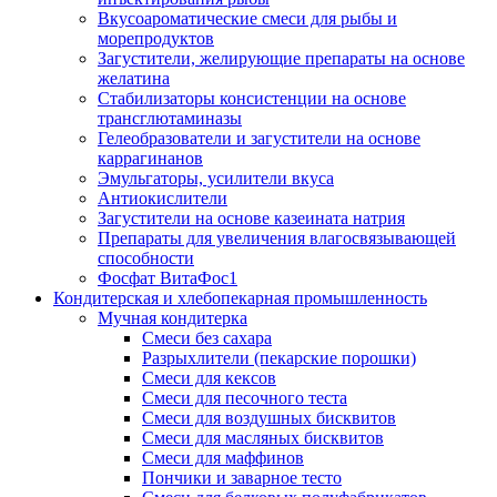
Вкусоароматические смеси для рыбы и
морепродуктов
Загустители, желирующие препараты на основе
желатина
Стабилизаторы консистенции на основе
трансглютаминазы
Гелеобразователи и загустители на основе
каррагинанов
Эмульгаторы, усилители вкуса
Антиокислители
Загустители на основе казеината натрия
Препараты для увеличения влагосвязывающей
способности
Фосфат ВитаФос1
Кондитерская и хлебопекарная промышленность
Мучная кондитерка
Смеси без сахара
Разрыхлители (пекарские порошки)
Смеси для кексов
Смеси для песочного теста
Смеси для воздушных бисквитов
Смеси для масляных бисквитов
Смеси для маффинов
Пончики и заварное тесто