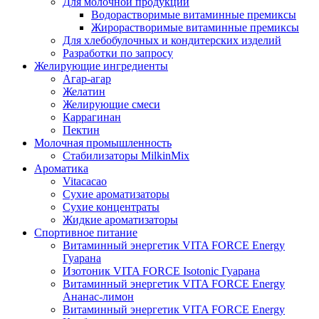
Для молочной продукции
Водорастворимые витаминные премиксы
Жирорастворимые витаминные премиксы
Для хлебобулочных и кондитерских изделий
Разработки по запросу
Желирующие ингредиенты
Агар-агар
Желатин
Желирующие смеси
Каррагинан
Пектин
Молочная промышленность
Стабилизаторы MilkinMix
Ароматика
Vitacacao
Сухие ароматизаторы
Сухие концентраты
Жидкие ароматизаторы
Спортивное питание
Витаминный энергетик VITA FORCE Energy
Гуарана
Изотоник VITA FORCE Isotonic Гуарана
Витаминный энергетик VITA FORCE Energy
Ананас-лимон
Витаминный энергетик VITA FORCE Energy