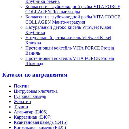
Клубника-ревень
Коллаген из глубоководной рыбы VITA FORCE
COLLAGEN Лесные ягоды
Коллаген из глубоководной рыбы VITA FORCE
COLLAGEN Манго-маракуйя
Натуральный детокс-кисель VitSweet Kissel
Клубника
Натуральный детокс-кисель VitSweet Kissel
Клюква
Протеиновый коктейль VITA FORCE Protein
Ваниль
Протеиновый коктейль VITA FORCE Protein
Шоколад
Каталог по ингредиентам
Пектин
Цитрусовая клетчатка
Гуаровая камедь
Желатин
Таурин
Агар-агар (Е406)
Каррагинан (Е407)
Ксантановая камедь (Е415)
Конжаковая камедь (Е425)