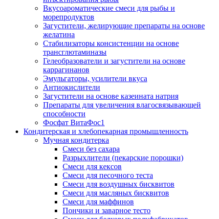
Вкусоароматические смеси для рыбы и
морепродуктов
Загустители, желирующие препараты на основе
желатина
Стабилизаторы консистенции на основе
трансглютаминазы
Гелеобразователи и загустители на основе
каррагинанов
Эмульгаторы, усилители вкуса
Антиокислители
Загустители на основе казеината натрия
Препараты для увеличения влагосвязывающей
способности
Фосфат ВитаФос1
Кондитерская и хлебопекарная промышленность
Мучная кондитерка
Смеси без сахара
Разрыхлители (пекарские порошки)
Смеси для кексов
Смеси для песочного теста
Смеси для воздушных бисквитов
Смеси для масляных бисквитов
Смеси для маффинов
Пончики и заварное тесто