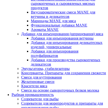
сырокопченых и сыровяленых мясных
продуктов
Вкусоароматические смеси MANE для
ветчины и деликатесов
Маринады MANE для мяса
Функциональные добавки MANE
Ароматы MANE
Добавки для инъецирования (шприцевания) мяса
Добавки для инъецирования ветчины
Добавки для инъецирования деликатесных
изделий, универсальные
Добавки для инъецирования
полуфабрикатов
Добавки для производства сырокопченых
деликатесов
Эмульгаторы, стабилизаторы
Консерванты. Препараты для сохранения свежести
Смеси для куттерования
Желатиновые смеси
Красители мяса
Смеси на основе сывороточных белков молока
Рыбная промышленность
Созреватели для рыбы
Созреватели для морепродуктов и препараты для
инъектирования рыбы