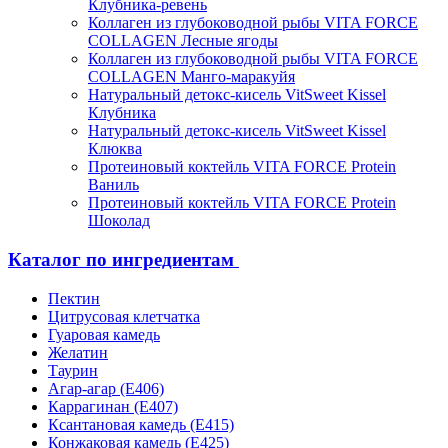
Клубника-ревень
Коллаген из глубоководной рыбы VITA FORCE
COLLAGEN Лесные ягоды
Коллаген из глубоководной рыбы VITA FORCE
COLLAGEN Манго-маракуйя
Натуральный детокс-кисель VitSweet Kissel
Клубника
Натуральный детокс-кисель VitSweet Kissel
Клюква
Протеиновый коктейль VITA FORCE Protein
Ваниль
Протеиновый коктейль VITA FORCE Protein
Шоколад
Каталог по ингредиентам
Пектин
Цитрусовая клетчатка
Гуаровая камедь
Желатин
Таурин
Агар-агар (Е406)
Каррагинан (Е407)
Ксантановая камедь (Е415)
Конжаковая камедь (Е425)