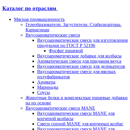
Каталог по отраслям
Мясная промышленность
Гелеобразователи. Загустители. Стабилизаторы.
Каррагинан
Вкусоароматические смеси
Вкусоароматические смеси для изготовления
продукции по ГОСТ Р 52196
Фосфат пищевой
Вкусоароматические добавки для колбасы
Ароматические смеси для придания вкуса
Вкусоароматические смеси для деликатесов
Вкусоароматические смеси для мясных
полуфабрикатов
Ароматы
Маринады
Соусы
Животные белки и комплексные пищевые добавки
на их основе
Вкусоароматические смеси MANE
Вкусоароматические смеси MANE для
копченой колбасы
Смеси специй MANE для копченых колбас
Вкусоароматические смеси MANE для