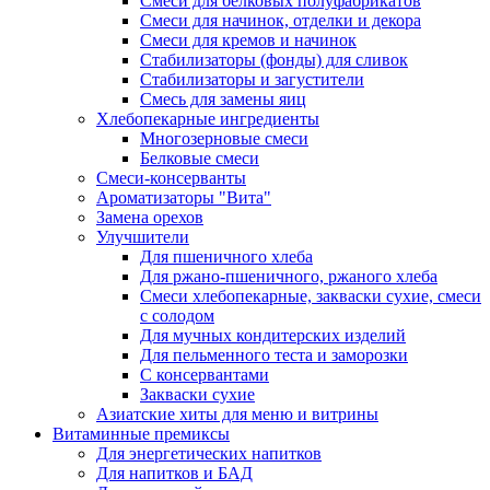
Cмеси для белковых полуфабрикатов
Смеси для начинок, отделки и декора
Смеси для кремов и начинок
Стабилизаторы (фонды) для сливок
Стабилизаторы и загустители
Смесь для замены яиц
Хлебопекарные ингредиенты
Многозерновые смеси
Белковые смеси
Смеси-консерванты
Ароматизаторы "Вита"
Замена орехов
Улучшители
Для пшеничного хлеба
Для ржано-пшеничного, ржаного хлеба
Смеси хлебопекарные, закваски сухие, смеси
с солодом
Для мучных кондитерских изделий
Для пельменного теста и заморозки
С консервантами
Закваски сухие
Азиатские хиты для меню и витрины
Витаминные премиксы
Для энергетических напитков
Для напитков и БАД