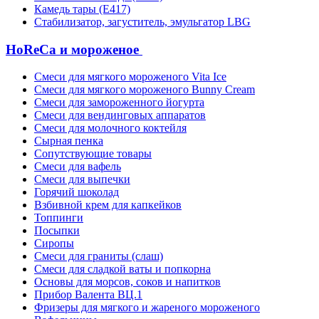
Камедь тары (Е417)
Стабилизатор, загуститель, эмульгатор LBG
HoReCa и мороженое
Смеси для мягкого мороженого Vita Ice
Смеси для мягкого мороженого Bunny Cream
Смеси для замороженного йогурта
Смеси для вендинговых аппаратов
Смеси для молочного коктейля
Сырная пенка
Сопутствующие товары
Смеси для вафель
Смеси для выпечки
Горячий шоколад
Взбивной крем для капкейков
Топпинги
Посыпки
Сиропы
Смеси для граниты (слаш)
Смеси для сладкой ваты и попкорна
Основы для морсов, соков и напитков
Прибор Валента ВЦ.1
Фризеры для мягкого и жареного мороженого