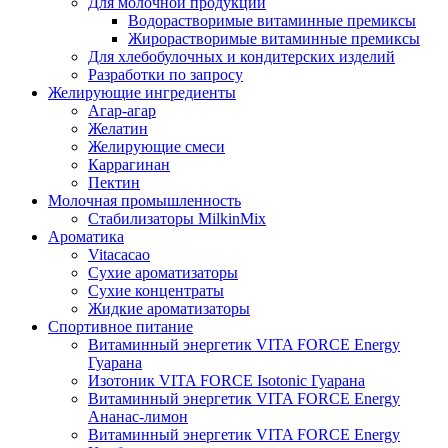
Для молочной продукции
Водорастворимые витаминные премиксы
Жирорастворимые витаминные премиксы
Для хлебобулочных и кондитерских изделий
Разработки по запросу
Желирующие ингредиенты
Агар-агар
Желатин
Желирующие смеси
Каррагинан
Пектин
Молочная промышленность
Стабилизаторы MilkinMix
Ароматика
Vitacacao
Сухие ароматизаторы
Сухие концентраты
Жидкие ароматизаторы
Спортивное питание
Витаминный энергетик VITA FORCE Energy
Гуарана
Изотоник VITA FORCE Isotonic Гуарана
Витаминный энергетик VITA FORCE Energy
Ананас-лимон
Витаминный энергетик VITA FORCE Energy