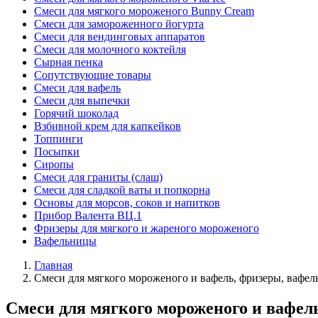
Смеси для мягкого мороженого Bunny Cream
Смеси для замороженного йогурта
Смеси для вендинговых аппаратов
Смеси для молочного коктейля
Сырная пенка
Сопутствующие товары
Смеси для вафель
Смеси для выпечки
Горячий шоколад
Взбивной крем для капкейков
Топпинги
Посыпки
Сиропы
Смеси для граниты (слаш)
Смеси для сладкой ваты и попкорна
Основы для морсов, соков и напитков
Прибор Валента ВЦ.1
Фризеры для мягкого и жареного мороженого
Вафельницы
Главная
Смеси для мягкого мороженого и вафель, фризеры, вафе
Смеси для мягкого мороженого и вафел