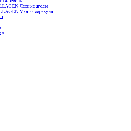
ика-ревень
OLLAGEN Лесные ягоды
OLLAGEN Манго-маракуйя
ка
ь
ад