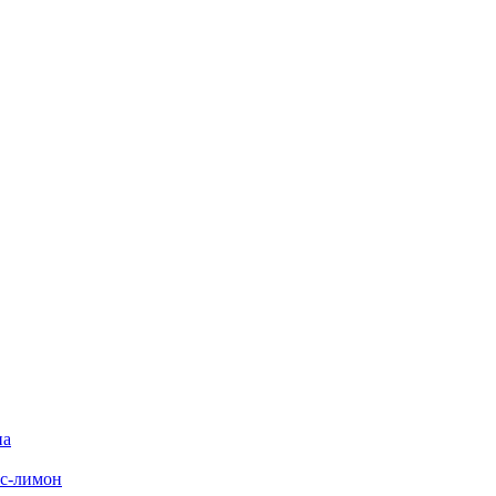
на
с-лимон