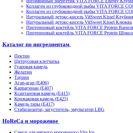
Витаминный энергетик VITA FORCE Energy Клубн
Коллаген из глубоководной рыбы VITA FORCE C
Коллаген из глубоководной рыбы VITA FORCE C
Натуральный детокс-кисель VitSweet Kissel Клубни
Натуральный детокс-кисель VitSweet Kissel Клюква
Протеиновый коктейль VITA FORCE Protein Ванил
Протеиновый коктейль VITA FORCE Protein Шокол
Каталог по ингредиентам
Пектин
Цитрусовая клетчатка
Гуаровая камедь
Желатин
Таурин
Агар-агар (Е406)
Каррагинан (Е407)
Ксантановая камедь (Е415)
Конжаковая камедь (Е425)
Камедь тары (Е417)
Стабилизатор, загуститель, эмульгатор LBG
HoReCa и мороженое
Смеси для мягкого мороженого Vita Ice