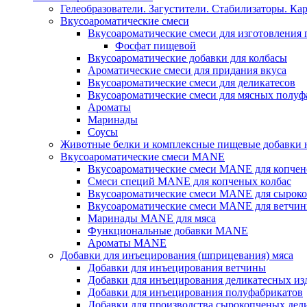
Гелеобразователи. Загустители. Стабилизаторы. Ка
Вкусоароматические смеси
Вкусоароматические смеси для изготовления
Фосфат пищевой
Вкусоароматические добавки для колбасы
Ароматические смеси для придания вкуса
Вкусоароматические смеси для деликатесов
Вкусоароматические смеси для мясных полуф
Ароматы
Маринады
Соусы
Животные белки и комплексные пищевые добавки н
Вкусоароматические смеси MANE
Вкусоароматические смеси MANE для копчен
Смеси специй MANE для копченых колбас
Вкусоароматические смеси MANE для сыроко
Вкусоароматические смеси MANE для ветчин
Маринады MANE для мяса
Функциональные добавки MANE
Ароматы MANE
Добавки для инъецирования (шприцевания) мяса
Добавки для инъецирования ветчины
Добавки для инъецирования деликатесных из
Добавки для инъецирования полуфабрикатов
Добавки для производства сырокопченых дел