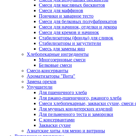
Смеси для масляных бисквитов
Смеси для маффинов
Пончики и заварное тесто
Cмеси для белковых полуфабрикатов
Смеси для начинок, отделки и декора
Смеси для кремов и начинок
Стабилизаторы (фонды) для сливок
Стабилизаторы и загустители
Смесь для замены яиц
Хлебопекарные ингредиенты
Многозерновые смеси
Белковые смеси
Смеси-консерванты
Ароматизаторы "Вита"
Замена орехов
Улучшители
Для пшеничного хлеба
Для ржано-пшеничного, ржаного хлеба
Смеси хлебопекарные, закваски сухие, смеси 
Для мучных кондитерских изделий
Для пельменного теста и заморозки
С консервантами
Закваски сухие
Азиатские хиты для меню и витрины