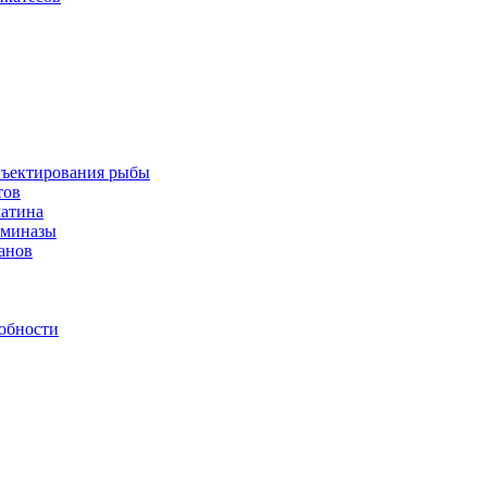
инъектирования рыбы
тов
латина
аминазы
нанов
обности