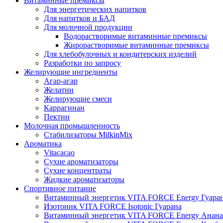
Витаминные премиксы
Для энергетических напитков
Для напитков и БАД
Для молочной продукции
Водорастворимые витаминные премиксы
Жирорастворимые витаминные премиксы
Для хлебобулочных и кондитерских изделий
Разработки по запросу
Желирующие ингредиенты
Агар-агар
Желатин
Желирующие смеси
Каррагинан
Пектин
Молочная промышленность
Стабилизаторы MilkinMix
Ароматика
Vitacacao
Сухие ароматизаторы
Сухие концентраты
Жидкие ароматизаторы
Спортивное питание
Витаминный энергетик VITA FORCE Energy Гуара
Изотоник VITA FORCE Isotonic Гуарана
Витаминный энергетик VITA FORCE Energy Анана