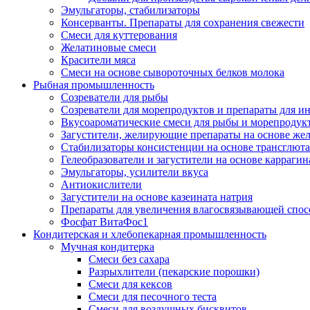
Эмульгаторы, стабилизаторы
Консерванты. Препараты для сохранения свежести
Смеси для куттерования
Желатиновые смеси
Красители мяса
Смеси на основе сывороточных белков молока
Рыбная промышленность
Созреватели для рыбы
Созреватели для морепродуктов и препараты для 
Вкусоароматические смеси для рыбы и морепродук
Загустители, желирующие препараты на основе же
Стабилизаторы консистенции на основе трансглют
Гелеобразователи и загустители на основе карраги
Эмульгаторы, усилители вкуса
Антиокислители
Загустители на основе казеината натрия
Препараты для увеличения влагосвязывающей спос
Фосфат ВитаФос1
Кондитерская и хлебопекарная промышленность
Мучная кондитерка
Смеси без сахара
Разрыхлители (пекарские порошки)
Смеси для кексов
Смеси для песочного теста
Смеси для воздушных бисквитов