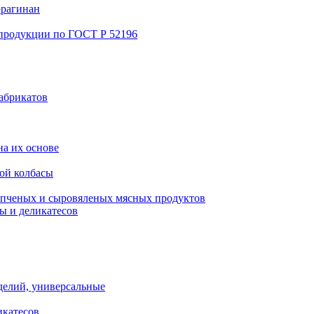
ррагинан
 продукции по ГОСТ Р 52196
абрикатов
а их основе
ой колбасы
пченых и сыровяленых мясных продуктов
ы и деликатесов
делий, универсальные
икатесов