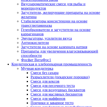
Вкусоароматические смеси для рыбы и
морепродуктов
Загустители, желирующие препараты на основе
желатина
Стабилизаторы консистенции на основе
трансглютаминазы
Гелеобразователи и загустители на основе
каррагинанов
Эмульгаторы, усилители вкуса
Антиокислители
Загустители на основе казеината натрия
Препараты для увеличения влагосвязывающей
способности
Фосфат ВитаФос1
Кондитерская и хлебопекарная промышленность
Мучная кондитерка
Смеси без сахара
Разрыхлители (пекарские порошки)
Смеси для кексов
Смеси для песочного теста
Смеси для воздушных бисквитов
Смеси для масляных бисквитов
Смеси для маффинов
Пончики и заварное тесто