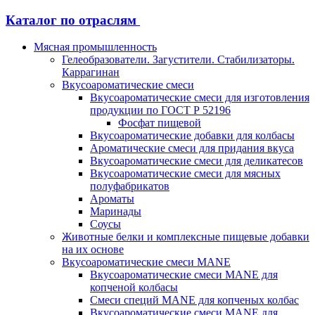
Каталог по отраслям
Мясная промышленность
Гелеобразователи. Загустители. Стабилизаторы.
Каррагинан
Вкусоароматические смеси
Вкусоароматические смеси для изготовления
продукции по ГОСТ Р 52196
Фосфат пищевой
Вкусоароматические добавки для колбасы
Ароматические смеси для придания вкуса
Вкусоароматические смеси для деликатесов
Вкусоароматические смеси для мясных
полуфабрикатов
Ароматы
Маринады
Соусы
Животные белки и комплексные пищевые добавки
на их основе
Вкусоароматические смеси MANE
Вкусоароматические смеси MANE для
копченой колбасы
Смеси специй MANE для копченых колбас
Вкусоароматические смеси MANE для