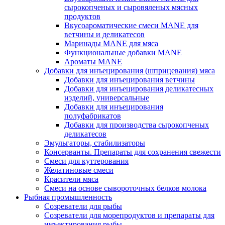
сырокопченых и сыровяленых мясных
продуктов
Вкусоароматические смеси MANE для
ветчины и деликатесов
Маринады MANE для мяса
Функциональные добавки MANE
Ароматы MANE
Добавки для инъецирования (шприцевания) мяса
Добавки для инъецирования ветчины
Добавки для инъецирования деликатесных
изделий, универсальные
Добавки для инъецирования
полуфабрикатов
Добавки для производства сырокопченых
деликатесов
Эмульгаторы, стабилизаторы
Консерванты. Препараты для сохранения свежести
Смеси для куттерования
Желатиновые смеси
Красители мяса
Смеси на основе сывороточных белков молока
Рыбная промышленность
Созреватели для рыбы
Созреватели для морепродуктов и препараты для
инъектирования рыбы