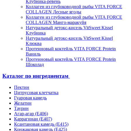
Клубника-ревень
Коллаген из глубоководной рыбы VITA FORCE
COLLAGEN Лесные ягоды
Коллаген из глубоководной рыбы VITA FORCE
COLLAGEN Манго-маракуйя
Натуральный детокс-кисель VitSweet Kissel
Клубника
Натуральный детокс-кисель VitSweet Kissel
Клюква
Протеиновый коктейль VITA FORCE Protein
Ваниль
Протеиновый коктейль VITA FORCE Protein
Шоколад
Каталог по ингредиентам
Пектин
Цитрусовая клетчатка
Гуаровая камедь
Желатин
Таурин
Агар-агар (Е406)
Каррагинан (Е407)
Ксантановая камедь (Е415)
Конжаковая камедь (Е425)