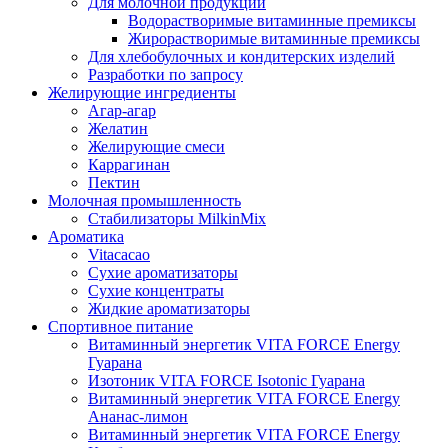
Для молочной продукции
Водорастворимые витаминные премиксы
Жирорастворимые витаминные премиксы
Для хлебобулочных и кондитерских изделий
Разработки по запросу
Желирующие ингредиенты
Агар-агар
Желатин
Желирующие смеси
Каррагинан
Пектин
Молочная промышленность
Стабилизаторы MilkinMix
Ароматика
Vitacacao
Сухие ароматизаторы
Сухие концентраты
Жидкие ароматизаторы
Спортивное питание
Витаминный энергетик VITA FORCE Energy
Гуарана
Изотоник VITA FORCE Isotonic Гуарана
Витаминный энергетик VITA FORCE Energy
Ананас-лимон
Витаминный энергетик VITA FORCE Energy