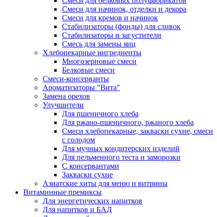
Cмеси для белковых полуфабрикатов
Смеси для начинок, отделки и декора
Смеси для кремов и начинок
Стабилизаторы (фонды) для сливок
Стабилизаторы и загустители
Смесь для замены яиц
Хлебопекарные ингредиенты
Многозерновые смеси
Белковые смеси
Смеси-консерванты
Ароматизаторы "Вита"
Замена орехов
Улучшители
Для пшеничного хлеба
Для ржано-пшеничного, ржаного хлеба
Смеси хлебопекарные, закваски сухие, смеси
с солодом
Для мучных кондитерских изделий
Для пельменного теста и заморозки
С консервантами
Закваски сухие
Азиатские хиты для меню и витрины
Витаминные премиксы
Для энергетических напитков
Для напитков и БАД