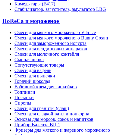
Камедь тары (Е417)
Стабилизатор, загуститель, эмульгатор LBG
HoReCa и мороженое
Смеси для мягкого мороженого Vita Ice
Смеси для мягкого мороженого Bunny Cream
Смеси для замороженного йогурта
Смеси для вендинговых аппаратов
Смеси для молочного коктейля
Сырная пенка
Сопутствующие товары
Смеси для вафель
Смеси для выпечки
Горячий шоколад
Взбивной крем для капкейков
Топпинги
Посыпки
Сиропы
Смеси для граниты (слаш)
Смеси для сладкой ваты и попкорна
Основы для морсов, соков и напитков
Прибор Валента ВЦ.1
Фризеры для мягкого и жареного мороженого