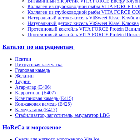
Витаминный энергетик VITA FORCE Energy Клубн
Коллаген из глубоководной рыбы VITA FORCE C
Коллаген из глубоководной рыбы VITA FORCE C
Натуральный детокс-кисель VitSweet Kissel Клубни
Натуральный детокс-кисель VitSweet Kissel Клюква
Протеиновый коктейль VITA FORCE Protein Ванил
Протеиновый коктейль VITA FORCE Protein Шокол
Каталог по ингредиентам
Пектин
Цитрусовая клетчатка
Гуаровая камедь
Желатин
Таурин
Агар-агар (Е406)
Каррагинан (Е407)
Ксантановая камедь (Е415)
Конжаковая камедь (Е425)
Камедь тары (Е417)
Стабилизатор, загуститель, эмульгатор LBG
HoReCa и мороженое
Смеси для мягкого мороженого Vita Ice