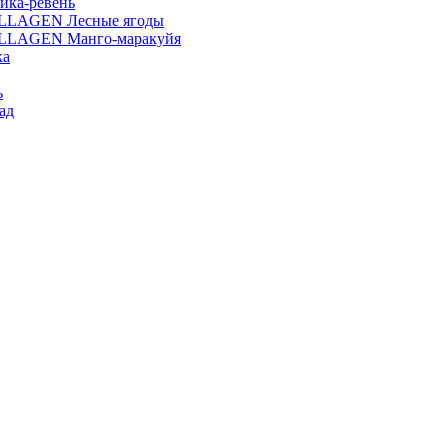
ика-ревень
OLLAGEN Лесные ягоды
OLLAGEN Манго-маракуйя
ка
ь
ад