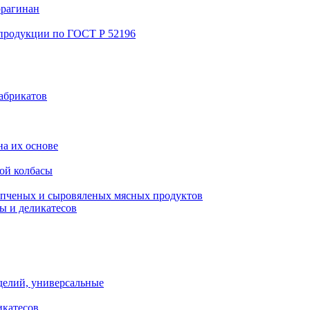
ррагинан
 продукции по ГОСТ Р 52196
абрикатов
а их основе
ой колбасы
пченых и сыровяленых мясных продуктов
ы и деликатесов
делий, универсальные
икатесов