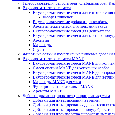
Гелеобразователи. Загустители. Стабилизаторы. Ка
Вкусоароматические смеси
Вкусоароматические смеси для изготовления
Фосфат пищевой
Вкусоароматические добавки для колбасы
Ароматические смеси для придания вкуса
Вкусоароматические смеси для деликатесов
Вкусоароматические смеси для мясных полуф
Ароматы
Маринады
Соусы
Животные белки и комплексные пищевые добавки н
Вкусоароматические смеси MANE
Вкусоароматические смеси MANE для копчен
Смеси специй MANE для копченых колбас
Вкусоароматические смеси MANE для сыроко
Вкусоароматические смеси MANE для ветчин
Маринады MANE для мяса
Функциональные добавки MANE
Ароматы MANE
Добавки для инъецирования (шприцевания) мяса
Добавки для инъецирования ветчины
Добавки для инъецирования деликатесных из
Добавки для инъецирования полуфабрикатов
Добавки для производства сырокопченых дел