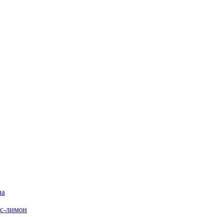
на
с-лимон