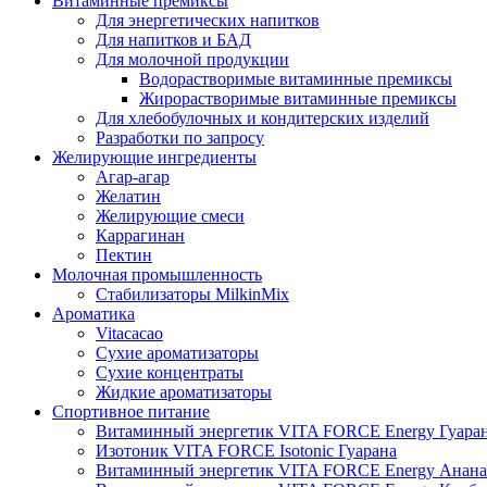
Витаминные премиксы
Для энергетических напитков
Для напитков и БАД
Для молочной продукции
Водорастворимые витаминные премиксы
Жирорастворимые витаминные премиксы
Для хлебобулочных и кондитерских изделий
Разработки по запросу
Желирующие ингредиенты
Агар-агар
Желатин
Желирующие смеси
Каррагинан
Пектин
Молочная промышленность
Стабилизаторы MilkinMix
Ароматика
Vitacacao
Сухие ароматизаторы
Сухие концентраты
Жидкие ароматизаторы
Спортивное питание
Витаминный энергетик VITA FORCE Energy Гуара
Изотоник VITA FORCE Isotonic Гуарана
Витаминный энергетик VITA FORCE Energy Анана