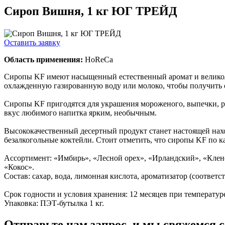
Сироп Вишня, 1 кг ЮГ ТРЕЙД
Оставить заявку
Область применения:
HoReCa
Сиропы KF имеют насыщенный естественный аромат и великоле
охлажденную газированную воду или молоко, чтобы получить
Сиропы KF пригодятся для украшения мороженого, выпечки, ра
вкус любимого напитка ярким, необычным.
Высококачественный десертный продукт станет настоящей нах
безалкогольные коктейли. Стоит отметить, что сиропы KF по к
Ассортимент: «Имбирь», «Лесной орех», «Ирландский», «Клен
«Кокос».
Состав: cахар, вода, лимонная кислота, ароматизатор (соотв
Срок годности и условия хранения: 12 месяцев при температуре
Упаковка: ПЭТ-бутылка 1 кг.
Отправьте нам запрос, и мы свяжемся 