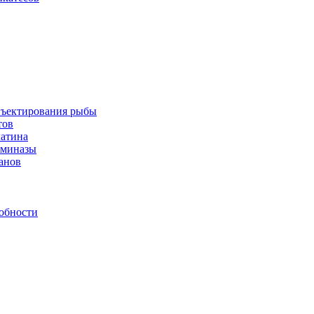
инъектирования рыбы
тов
латина
аминазы
нанов
обности