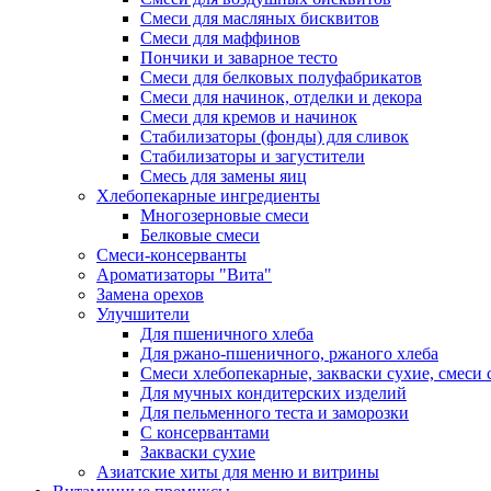
Смеси для масляных бисквитов
Смеси для маффинов
Пончики и заварное тесто
Cмеси для белковых полуфабрикатов
Смеси для начинок, отделки и декора
Смеси для кремов и начинок
Стабилизаторы (фонды) для сливок
Стабилизаторы и загустители
Смесь для замены яиц
Хлебопекарные ингредиенты
Многозерновые смеси
Белковые смеси
Смеси-консерванты
Ароматизаторы "Вита"
Замена орехов
Улучшители
Для пшеничного хлеба
Для ржано-пшеничного, ржаного хлеба
Смеси хлебопекарные, закваски сухие, смеси 
Для мучных кондитерских изделий
Для пельменного теста и заморозки
С консервантами
Закваски сухие
Азиатские хиты для меню и витрины