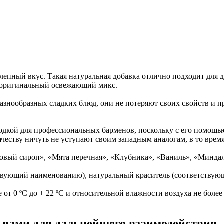
пный вкус. Такая натуральная добавка отлично подходит для 
 оригинальный освежающий микс.
знообразных сладких блюд, они не потеряют своих свойств и при
одкой для профессиональных барменов, поскольку с его помощь
ачеству ничуть не уступают своим западным аналогам, в то врем
овый сироп», «Мята перечная», «Клубника», «Ваниль», «Миндал
етствующий наименованию), натуральный краситель (соответству
 от 0 ºС до + 22 ºС и относительной влажности воздуха не более
с вами для дальнейшего взаимодействия