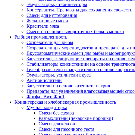
Эмульгаторы, стабилизаторы
Консерванты. Препараты для сохранения свежести
Смеси для куттерования
Желатиновые смеси
Красители мяса
Смеси на основе сывороточных белков молока
Рыбная промышленность
Созреватели для рыбы
Созреватели для морепродуктов и препараты для 
Вкусоароматические смеси для рыбы и морепродук
Загустители, желирующие препараты на основе же
Стабилизаторы консистенции на основе трансглют
Гелеобразователи и загустители на основе карраги
Эмульгаторы, усилители вкуса
Антиокислители
Загустители на основе казеината натрия
Препараты для увеличения влагосвязывающей спос
Фосфат ВитаФос1
Кондитерская и хлебопекарная промышленность
Мучная кондитерка
Смеси без сахара
Разрыхлители (пекарские порошки)
Смеси для кексов
Смеси для песочного теста
Смеси для воздушных бисквитов