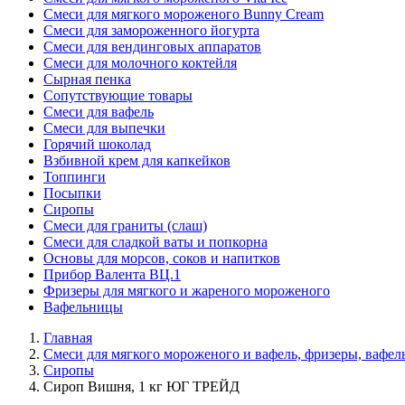
Смеси для мягкого мороженого Bunny Cream
Смеси для замороженного йогурта
Смеси для вендинговых аппаратов
Смеси для молочного коктейля
Сырная пенка
Сопутствующие товары
Смеси для вафель
Смеси для выпечки
Горячий шоколад
Взбивной крем для капкейков
Топпинги
Посыпки
Сиропы
Смеси для граниты (слаш)
Смеси для сладкой ваты и попкорна
Основы для морсов, соков и напитков
Прибор Валента ВЦ.1
Фризеры для мягкого и жареного мороженого
Вафельницы
Главная
Смеси для мягкого мороженого и вафель, фризеры, вафе
Сиропы
Сироп Вишня, 1 кг ЮГ ТРЕЙД