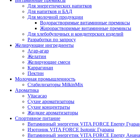
Витаминные премиксы
Для энергетических напитков
Для напитков и БАД
Для молочной продукции
Водорастворимые витаминные премиксы
Жирорастворимые витаминные премиксы
Для хлебобулочных и кондитерских изделий
Разработки по запросу
Желирующие ингредиенты
Агар-агар
Желатин
Желирующие смеси
Каррагинан
Пектин
Молочная промышленность
Стабилизаторы MilkinMix
Ароматика
Vitacacao
Сухие ароматизаторы
Сухие концентраты
Жидкие ароматизаторы
Спортивное питание
Витаминный энергетик VITA FORCE Energy Гуара
Изотоник VITA FORCE Isotonic Гуарана
Витаминный энергетик VITA FORCE Energy Анана