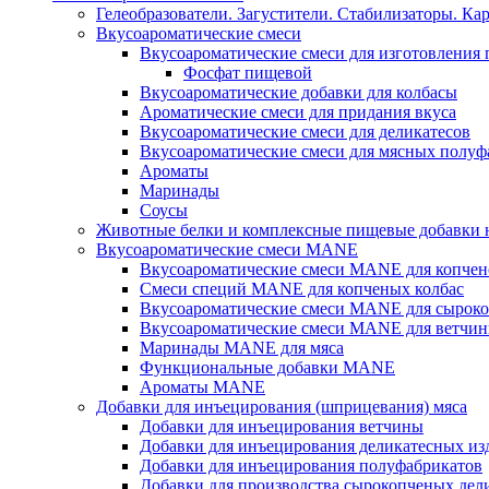
Гелеобразователи. Загустители. Стабилизаторы. Ка
Вкусоароматические смеси
Вкусоароматические смеси для изготовления
Фосфат пищевой
Вкусоароматические добавки для колбасы
Ароматические смеси для придания вкуса
Вкусоароматические смеси для деликатесов
Вкусоароматические смеси для мясных полуф
Ароматы
Маринады
Соусы
Животные белки и комплексные пищевые добавки н
Вкусоароматические смеси MANE
Вкусоароматические смеси MANE для копчен
Смеси специй MANE для копченых колбас
Вкусоароматические смеси MANE для сыроко
Вкусоароматические смеси MANE для ветчин
Маринады MANE для мяса
Функциональные добавки MANE
Ароматы MANE
Добавки для инъецирования (шприцевания) мяса
Добавки для инъецирования ветчины
Добавки для инъецирования деликатесных из
Добавки для инъецирования полуфабрикатов
Добавки для производства сырокопченых дел