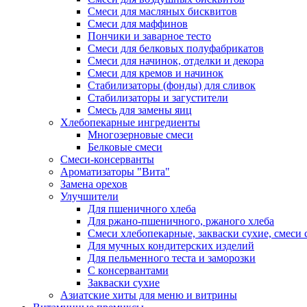
Смеси для масляных бисквитов
Смеси для маффинов
Пончики и заварное тесто
Cмеси для белковых полуфабрикатов
Смеси для начинок, отделки и декора
Смеси для кремов и начинок
Стабилизаторы (фонды) для сливок
Стабилизаторы и загустители
Смесь для замены яиц
Хлебопекарные ингредиенты
Многозерновые смеси
Белковые смеси
Смеси-консерванты
Ароматизаторы "Вита"
Замена орехов
Улучшители
Для пшеничного хлеба
Для ржано-пшеничного, ржаного хлеба
Смеси хлебопекарные, закваски сухие, смеси 
Для мучных кондитерских изделий
Для пельменного теста и заморозки
С консервантами
Закваски сухие
Азиатские хиты для меню и витрины