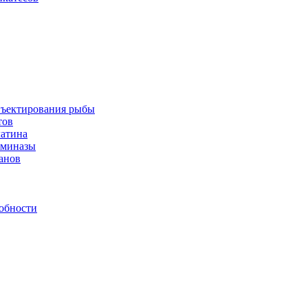
инъектирования рыбы
тов
латина
аминазы
нанов
обности