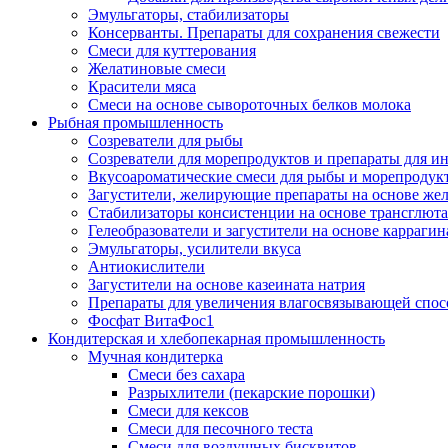
Эмульгаторы, стабилизаторы
Консерванты. Препараты для сохранения свежести
Смеси для куттерования
Желатиновые смеси
Красители мяса
Смеси на основе сывороточных белков молока
Рыбная промышленность
Созреватели для рыбы
Созреватели для морепродуктов и препараты для 
Вкусоароматические смеси для рыбы и морепродук
Загустители, желирующие препараты на основе же
Стабилизаторы консистенции на основе трансглют
Гелеобразователи и загустители на основе карраги
Эмульгаторы, усилители вкуса
Антиокислители
Загустители на основе казеината натрия
Препараты для увеличения влагосвязывающей спос
Фосфат ВитаФос1
Кондитерская и хлебопекарная промышленность
Мучная кондитерка
Смеси без сахара
Разрыхлители (пекарские порошки)
Смеси для кексов
Смеси для песочного теста
Смеси для воздушных бисквитов