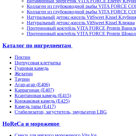
Витаминный энергетик VITA FORCE Energy Клубн
Коллаген из глубоководной рыбы VITA FORCE C
Коллаген из глубоководной рыбы VITA FORCE C
Натуральный детокс-кисель VitSweet Kissel Клубни
Натуральный детокс-кисель VitSweet Kissel Клюква
Протеиновый коктейль VITA FORCE Protein Ванил
Протеиновый коктейль VITA FORCE Protein Шокол
Каталог по ингредиентам
Пектин
Цитрусовая клетчатка
Гуаровая камедь
Желатин
Таурин
Агар-агар (Е406)
Каррагинан (Е407)
Ксантановая камедь (Е415)
Конжаковая камедь (Е425)
Камедь тары (Е417)
Стабилизатор, загуститель, эмульгатор LBG
HoReCa и мороженое
Смеси для мягкого мороженого Vita Ice