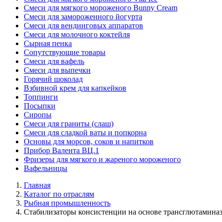
Смеси для мягкого мороженого Bunny Cream
Смеси для замороженного йогурта
Смеси для вендинговых аппаратов
Смеси для молочного коктейля
Сырная пенка
Сопутствующие товары
Смеси для вафель
Смеси для выпечки
Горячий шоколад
Взбивной крем для капкейков
Топпинги
Посыпки
Сиропы
Смеси для граниты (слаш)
Смеси для сладкой ваты и попкорна
Основы для морсов, соков и напитков
Прибор Валента ВЦ.1
Фризеры для мягкого и жареного мороженого
Вафельницы
Главная
Каталог по отраслям
Рыбная промышленность
Стабилизаторы консистенции на основе трансглютамина