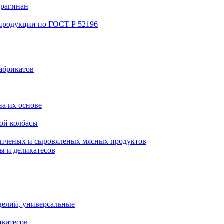
ррагинан
 продукции по ГОСТ Р 52196
абрикатов
а их основе
ой колбасы
пченых и сыровяленых мясных продуктов
ы и деликатесов
делий, универсальные
икатесов