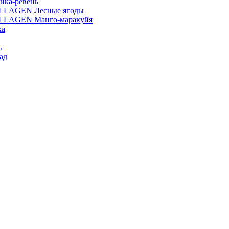
ика-ревень
OLLAGEN Лесные ягоды
OLLAGEN Манго-маракуйя
ка
ь
ад