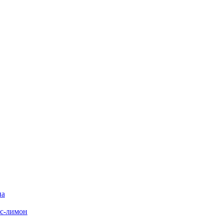
на
с-лимон