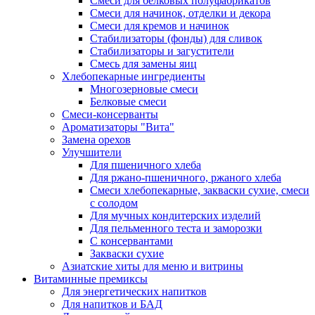
Cмеси для белковых полуфабрикатов
Смеси для начинок, отделки и декора
Смеси для кремов и начинок
Стабилизаторы (фонды) для сливок
Стабилизаторы и загустители
Смесь для замены яиц
Хлебопекарные ингредиенты
Многозерновые смеси
Белковые смеси
Смеси-консерванты
Ароматизаторы "Вита"
Замена орехов
Улучшители
Для пшеничного хлеба
Для ржано-пшеничного, ржаного хлеба
Смеси хлебопекарные, закваски сухие, смеси
с солодом
Для мучных кондитерских изделий
Для пельменного теста и заморозки
С консервантами
Закваски сухие
Азиатские хиты для меню и витрины
Витаминные премиксы
Для энергетических напитков
Для напитков и БАД