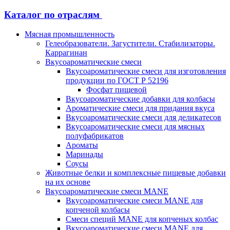
Каталог по отраслям
Мясная промышленность
Гелеобразователи. Загустители. Стабилизаторы.
Каррагинан
Вкусоароматические смеси
Вкусоароматические смеси для изготовления
продукции по ГОСТ Р 52196
Фосфат пищевой
Вкусоароматические добавки для колбасы
Ароматические смеси для придания вкуса
Вкусоароматические смеси для деликатесов
Вкусоароматические смеси для мясных
полуфабрикатов
Ароматы
Маринады
Соусы
Животные белки и комплексные пищевые добавки
на их основе
Вкусоароматические смеси MANE
Вкусоароматические смеси MANE для
копченой колбасы
Смеси специй MANE для копченых колбас
Вкусоароматические смеси MANE для