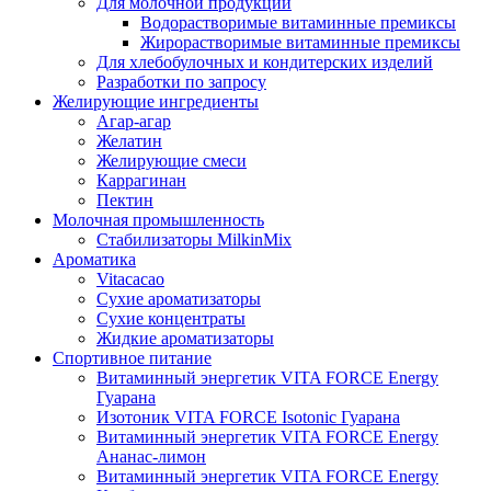
Для молочной продукции
Водорастворимые витаминные премиксы
Жирорастворимые витаминные премиксы
Для хлебобулочных и кондитерских изделий
Разработки по запросу
Желирующие ингредиенты
Агар-агар
Желатин
Желирующие смеси
Каррагинан
Пектин
Молочная промышленность
Стабилизаторы MilkinMix
Ароматика
Vitacacao
Сухие ароматизаторы
Сухие концентраты
Жидкие ароматизаторы
Спортивное питание
Витаминный энергетик VITA FORCE Energy
Гуарана
Изотоник VITA FORCE Isotonic Гуарана
Витаминный энергетик VITA FORCE Energy
Ананас-лимон
Витаминный энергетик VITA FORCE Energy