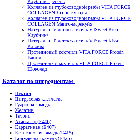
Клубника-ревень
Коллаген из глубоководной рыбы VITA FORCE
COLLAGEN Лесные ягоды
Коллаген из глубоководной рыбы VITA FORCE
COLLAGEN Манго-маракуйя
Натуральный детокс-кисель VitSweet Kissel
Клубника
Натуральный детокс-кисель VitSweet Kissel
Клюква
Протеиновый коктейль VITA FORCE Protein
Ваниль
Протеиновый коктейль VITA FORCE Protein
Шоколад
Каталог по ингредиентам
Пектин
Цитрусовая клетчатка
Гуаровая камедь
Желатин
Таурин
Агар-агар (Е406)
Каррагинан (Е407)
Ксантановая камедь (Е415)
Конжаковая камедь (Е425)