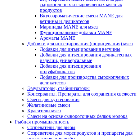
сырокопченых и сыровяленых мясных
продуктов
Вкусоароматические смеси MANE для
ветчины и деликатесов
Маринады MANE для мяса
Функциональные добавки MANE
Ароматы MANE
Добавки для инъецирования (шприцевания) мяса
Добавки для инъецирования ветчины
Добавки для инъецирования деликатесных
изделий, универсальные
Добавки для инъецирования
полуфабрикатов
Добавки для производства сырокопченых
деликатесов
Эмульгаторы, стабилизаторы
Консерванты. Препараты для сохранения свежести
Смеси для куттерования
Желатиновые смеси
Красители мяса
Смеси на основе сывороточных белков молока
Рыбная промышленность
Созреватели для рыбы
Созреватели для морепродуктов и препараты для
инъектирования рыбы