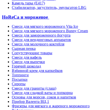
Камедь тары (Е417)
Стабилизатор, загуститель, эмульгатор LBG
HoReCa и мороженое
Смеси для мягкого мороженого Vita Ice
Смеси для мягкого мороженого Bunny Cream
Смеси для замороженного йогурта
Смеси для вендинговых аппаратов
Смеси для молочного коктейля
Сырная пенка
Сопутствующие товары
Смеси для вафель
Смеси для выпечки
Горячий шоколад
Взбивной крем для капкейков
Топпинги
Посыпки
Сиропы
Смеси для граниты (слаш)
Смеси для сладкой ваты и попкорна
Основы для морсов, соков и напитков
Прибор Валента ВЦ.1
Фризеры для мягкого и жареного мороженого