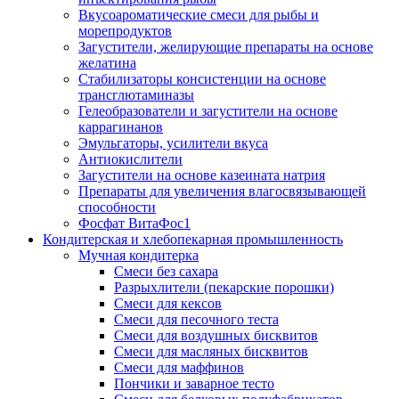
Вкусоароматические смеси для рыбы и
морепродуктов
Загустители, желирующие препараты на основе
желатина
Стабилизаторы консистенции на основе
трансглютаминазы
Гелеобразователи и загустители на основе
каррагинанов
Эмульгаторы, усилители вкуса
Антиокислители
Загустители на основе казеината натрия
Препараты для увеличения влагосвязывающей
способности
Фосфат ВитаФос1
Кондитерская и хлебопекарная промышленность
Мучная кондитерка
Смеси без сахара
Разрыхлители (пекарские порошки)
Смеси для кексов
Смеси для песочного теста
Смеси для воздушных бисквитов
Смеси для масляных бисквитов
Смеси для маффинов
Пончики и заварное тесто