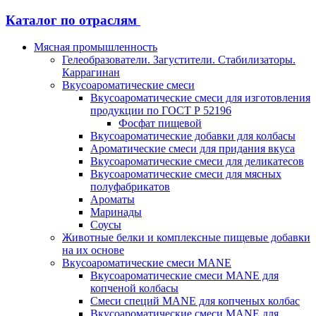
Каталог по отраслям
Мясная промышленность
Гелеобразователи. Загустители. Стабилизаторы.
Каррагинан
Вкусоароматические смеси
Вкусоароматические смеси для изготовления
продукции по ГОСТ Р 52196
Фосфат пищевой
Вкусоароматические добавки для колбасы
Ароматические смеси для придания вкуса
Вкусоароматические смеси для деликатесов
Вкусоароматические смеси для мясных
полуфабрикатов
Ароматы
Маринады
Соусы
Животные белки и комплексные пищевые добавки
на их основе
Вкусоароматические смеси MANE
Вкусоароматические смеси MANE для
копченой колбасы
Смеси специй MANE для копченых колбас
Вкусоароматические смеси MANE для