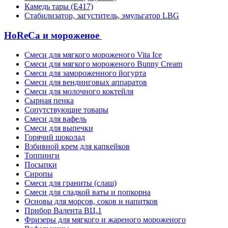
Камедь тары (Е417)
Стабилизатор, загуститель, эмульгатор LBG
HoReCa и мороженое
Смеси для мягкого мороженого Vita Ice
Смеси для мягкого мороженого Bunny Cream
Смеси для замороженного йогурта
Смеси для вендинговых аппаратов
Смеси для молочного коктейля
Сырная пенка
Сопутствующие товары
Смеси для вафель
Смеси для выпечки
Горячий шоколад
Взбивной крем для капкейков
Топпинги
Посыпки
Сиропы
Смеси для граниты (слаш)
Смеси для сладкой ваты и попкорна
Основы для морсов, соков и напитков
Прибор Валента ВЦ.1
Фризеры для мягкого и жареного мороженого