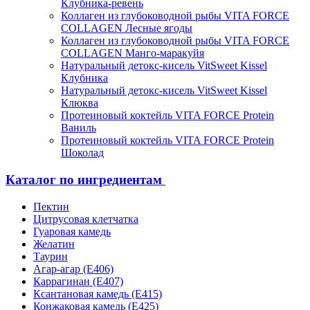
Клубника-ревень
Коллаген из глубоководной рыбы VITA FORCE
COLLAGEN Лесные ягоды
Коллаген из глубоководной рыбы VITA FORCE
COLLAGEN Манго-маракуйя
Натуральный детокс-кисель VitSweet Kissel
Клубника
Натуральный детокс-кисель VitSweet Kissel
Клюква
Протеиновый коктейль VITA FORCE Protein
Ваниль
Протеиновый коктейль VITA FORCE Protein
Шоколад
Каталог по ингредиентам
Пектин
Цитрусовая клетчатка
Гуаровая камедь
Желатин
Таурин
Агар-агар (Е406)
Каррагинан (Е407)
Ксантановая камедь (Е415)
Конжаковая камедь (Е425)