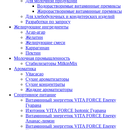
Для молочной продукции
Водорастворимые витаминные премиксы
Жирорастворимые витаминные премиксы
Для хлебобулочных и кондитерских изделий
Разработки по запросу
Желирующие ингредиенты
Агар-агар
Желатин
Желирующие смеси
Каррагинан
Пектин
Молочная промышленность
Стабилизаторы MilkinMix
Ароматика
Vitacacao
Сухие ароматизаторы
Сухие концентраты
Жидкие ароматизаторы
Спортивное питание
Витаминный энергетик VITA FORCE Energy
Гуарана
Изотоник VITA FORCE Isotonic Гуарана
Витаминный энергетик VITA FORCE Energy
Ананас-лимон
Витаминный энергетик VITA FORCE Energy