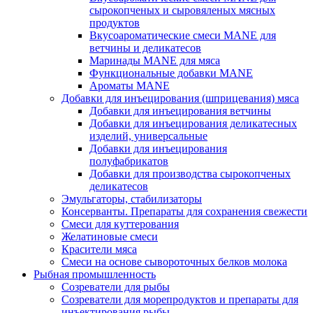
сырокопченых и сыровяленых мясных
продуктов
Вкусоароматические смеси MANE для
ветчины и деликатесов
Маринады MANE для мяса
Функциональные добавки MANE
Ароматы MANE
Добавки для инъецирования (шприцевания) мяса
Добавки для инъецирования ветчины
Добавки для инъецирования деликатесных
изделий, универсальные
Добавки для инъецирования
полуфабрикатов
Добавки для производства сырокопченых
деликатесов
Эмульгаторы, стабилизаторы
Консерванты. Препараты для сохранения свежести
Смеси для куттерования
Желатиновые смеси
Красители мяса
Смеси на основе сывороточных белков молока
Рыбная промышленность
Созреватели для рыбы
Созреватели для морепродуктов и препараты для
инъектирования рыбы