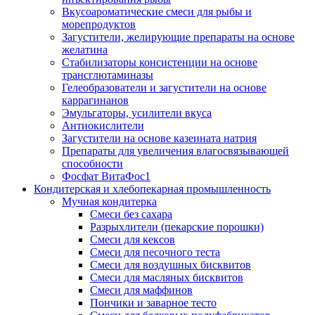
Вкусоароматические смеси для рыбы и
морепродуктов
Загустители, желирующие препараты на основе
желатина
Стабилизаторы консистенции на основе
трансглютаминазы
Гелеобразователи и загустители на основе
каррагинанов
Эмульгаторы, усилители вкуса
Антиокислители
Загустители на основе казеината натрия
Препараты для увеличения влагосвязывающей
способности
Фосфат ВитаФос1
Кондитерская и хлебопекарная промышленность
Мучная кондитерка
Смеси без сахара
Разрыхлители (пекарские порошки)
Смеси для кексов
Смеси для песочного теста
Смеси для воздушных бисквитов
Смеси для масляных бисквитов
Смеси для маффинов
Пончики и заварное тесто