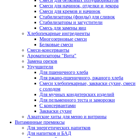
Cмеси для белковых полуфабрикатов
Смеси для начинок, отделки и декора
Смеси для кремов и начинок
Стабилизаторы (фонды) для сливок
Стабилизаторы и загустители
Смесь для замены яиц
Хлебопекарные ингредиенты
Многозерновые смеси
Белковые смеси
Смеси-консерванты
Ароматизаторы "Вита"
Замена орехов
Улучшители
Для пшеничного хлеба
Для ржано-пшеничного, ржаного хлеба
Смеси хлебопекарные, закваски сухие, смеси
с солодом
Для мучных кондитерских изделий
Для пельменного теста и заморозки
С консервантами
Закваски сухие
Азиатские хиты для меню и витрины
Витаминные премиксы
Для энергетических напитков
Для напитков и БАД