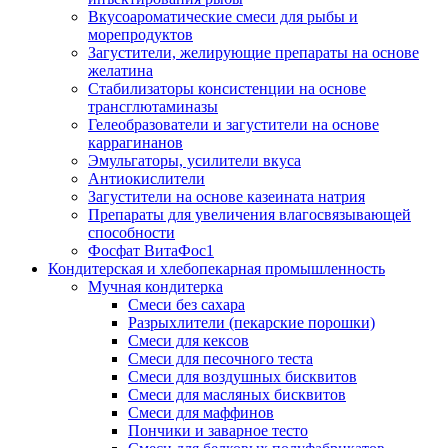
Вкусоароматические смеси для рыбы и
морепродуктов
Загустители, желирующие препараты на основе
желатина
Стабилизаторы консистенции на основе
трансглютаминазы
Гелеобразователи и загустители на основе
каррагинанов
Эмульгаторы, усилители вкуса
Антиокислители
Загустители на основе казеината натрия
Препараты для увеличения влагосвязывающей
способности
Фосфат ВитаФос1
Кондитерская и хлебопекарная промышленность
Мучная кондитерка
Смеси без сахара
Разрыхлители (пекарские порошки)
Смеси для кексов
Смеси для песочного теста
Смеси для воздушных бисквитов
Смеси для масляных бисквитов
Смеси для маффинов
Пончики и заварное тесто