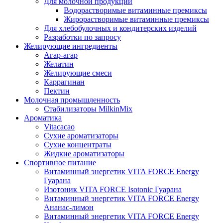
Для молочной продукции
Водорастворимые витаминные премиксы
Жирорастворимые витаминные премиксы
Для хлебобулочных и кондитерских изделий
Разработки по запросу
Желирующие ингредиенты
Агар-агар
Желатин
Желирующие смеси
Каррагинан
Пектин
Молочная промышленность
Стабилизаторы MilkinMix
Ароматика
Vitacacao
Сухие ароматизаторы
Сухие концентраты
Жидкие ароматизаторы
Спортивное питание
Витаминный энергетик VITA FORCE Energy
Гуарана
Изотоник VITA FORCE Isotonic Гуарана
Витаминный энергетик VITA FORCE Energy
Ананас-лимон
Витаминный энергетик VITA FORCE Energy