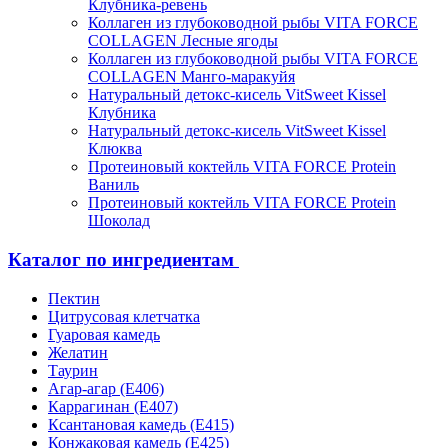
Клубника-ревень
Коллаген из глубоководной рыбы VITA FORCE
COLLAGEN Лесные ягоды
Коллаген из глубоководной рыбы VITA FORCE
COLLAGEN Манго-маракуйя
Натуральный детокс-кисель VitSweet Kissel
Клубника
Натуральный детокс-кисель VitSweet Kissel
Клюква
Протеиновый коктейль VITA FORCE Protein
Ваниль
Протеиновый коктейль VITA FORCE Protein
Шоколад
Каталог по ингредиентам
Пектин
Цитрусовая клетчатка
Гуаровая камедь
Желатин
Таурин
Агар-агар (Е406)
Каррагинан (Е407)
Ксантановая камедь (Е415)
Конжаковая камедь (Е425)