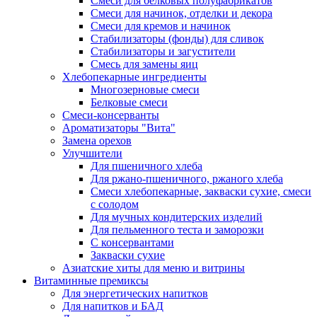
Cмеси для белковых полуфабрикатов
Смеси для начинок, отделки и декора
Смеси для кремов и начинок
Стабилизаторы (фонды) для сливок
Стабилизаторы и загустители
Смесь для замены яиц
Хлебопекарные ингредиенты
Многозерновые смеси
Белковые смеси
Смеси-консерванты
Ароматизаторы "Вита"
Замена орехов
Улучшители
Для пшеничного хлеба
Для ржано-пшеничного, ржаного хлеба
Смеси хлебопекарные, закваски сухие, смеси
с солодом
Для мучных кондитерских изделий
Для пельменного теста и заморозки
С консервантами
Закваски сухие
Азиатские хиты для меню и витрины
Витаминные премиксы
Для энергетических напитков
Для напитков и БАД