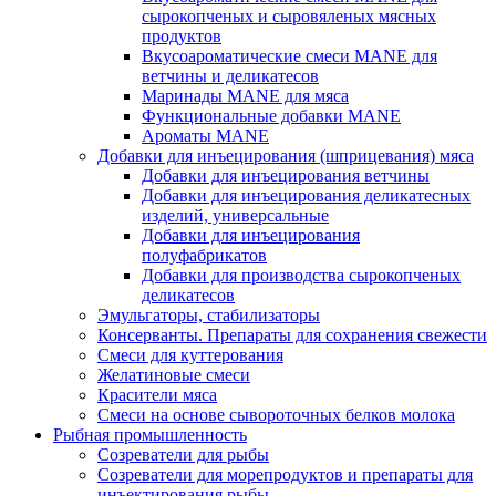
сырокопченых и сыровяленых мясных
продуктов
Вкусоароматические смеси MANE для
ветчины и деликатесов
Маринады MANE для мяса
Функциональные добавки MANE
Ароматы MANE
Добавки для инъецирования (шприцевания) мяса
Добавки для инъецирования ветчины
Добавки для инъецирования деликатесных
изделий, универсальные
Добавки для инъецирования
полуфабрикатов
Добавки для производства сырокопченых
деликатесов
Эмульгаторы, стабилизаторы
Консерванты. Препараты для сохранения свежести
Смеси для куттерования
Желатиновые смеси
Красители мяса
Смеси на основе сывороточных белков молока
Рыбная промышленность
Созреватели для рыбы
Созреватели для морепродуктов и препараты для
инъектирования рыбы