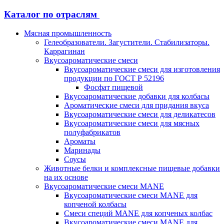
Каталог по отраслям
Мясная промышленность
Гелеобразователи. Загустители. Стабилизаторы.
Каррагинан
Вкусоароматические смеси
Вкусоароматические смеси для изготовления
продукции по ГОСТ Р 52196
Фосфат пищевой
Вкусоароматические добавки для колбасы
Ароматические смеси для придания вкуса
Вкусоароматические смеси для деликатесов
Вкусоароматические смеси для мясных
полуфабрикатов
Ароматы
Маринады
Соусы
Животные белки и комплексные пищевые добавки
на их основе
Вкусоароматические смеси MANE
Вкусоароматические смеси MANE для
копченой колбасы
Смеси специй MANE для копченых колбас
Вкусоароматические смеси MANE для