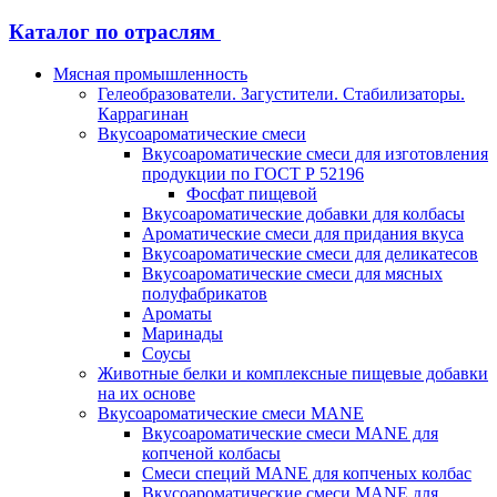
Каталог по отраслям
Мясная промышленность
Гелеобразователи. Загустители. Стабилизаторы.
Каррагинан
Вкусоароматические смеси
Вкусоароматические смеси для изготовления
продукции по ГОСТ Р 52196
Фосфат пищевой
Вкусоароматические добавки для колбасы
Ароматические смеси для придания вкуса
Вкусоароматические смеси для деликатесов
Вкусоароматические смеси для мясных
полуфабрикатов
Ароматы
Маринады
Соусы
Животные белки и комплексные пищевые добавки
на их основе
Вкусоароматические смеси MANE
Вкусоароматические смеси MANE для
копченой колбасы
Смеси специй MANE для копченых колбас
Вкусоароматические смеси MANE для