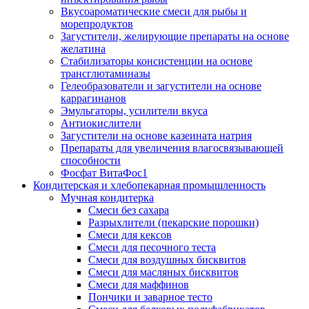
Вкусоароматические смеси для рыбы и
морепродуктов
Загустители, желирующие препараты на основе
желатина
Стабилизаторы консистенции на основе
трансглютаминазы
Гелеобразователи и загустители на основе
каррагинанов
Эмульгаторы, усилители вкуса
Антиокислители
Загустители на основе казеината натрия
Препараты для увеличения влагосвязывающей
способности
Фосфат ВитаФос1
Кондитерская и хлебопекарная промышленность
Мучная кондитерка
Смеси без сахара
Разрыхлители (пекарские порошки)
Смеси для кексов
Смеси для песочного теста
Смеси для воздушных бисквитов
Смеси для масляных бисквитов
Смеси для маффинов
Пончики и заварное тесто