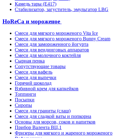
Камедь тары (Е417)
Стабилизатор, загуститель, эмульгатор LBG
HoReCa и мороженое
Смеси для мягкого мороженого Vita Ice
Смеси для мягкого мороженого Bunny Cream
Смеси для замороженного йогурта
Смеси для вендинговых аппаратов
Смеси для молочного коктейля
Сырная пенка
Сопутствующие товары
Смеси для вафель
Смеси для выпечки
Горячий шоколад
Взбивной крем для капкейков
Топпинги
Посыпки
Сиропы
Смеси для граниты (слаш)
Смеси для сладкой ваты и попкорна
Основы для морсов, соков и напитков
Прибор Валента ВЦ.1
Фризеры для мягкого и жареного мороженого