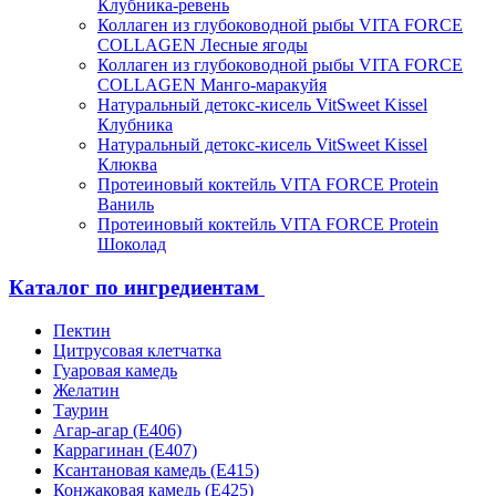
Клубника-ревень
Коллаген из глубоководной рыбы VITA FORCE
COLLAGEN Лесные ягоды
Коллаген из глубоководной рыбы VITA FORCE
COLLAGEN Манго-маракуйя
Натуральный детокс-кисель VitSweet Kissel
Клубника
Натуральный детокс-кисель VitSweet Kissel
Клюква
Протеиновый коктейль VITA FORCE Protein
Ваниль
Протеиновый коктейль VITA FORCE Protein
Шоколад
Каталог по ингредиентам
Пектин
Цитрусовая клетчатка
Гуаровая камедь
Желатин
Таурин
Агар-агар (Е406)
Каррагинан (Е407)
Ксантановая камедь (Е415)
Конжаковая камедь (Е425)