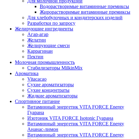
Для молочной продукции
Водорастворимые витаминные премиксы
Жирорастворимые витаминные премиксы
Для хлебобулочных и кондитерских изделий
Разработки по запросу
Желирующие ингредиенты
Агар-агар
Желатин
Желирующие смеси
Каррагинан
Пектин
Молочная промышленность
Стабилизаторы MilkinMix
Ароматика
Vitacacao
Сухие ароматизаторы
Сухие концентраты
Жидкие ароматизаторы
Спортивное питание
Витаминный энергетик VITA FORCE Energy
Гуарана
Изотоник VITA FORCE Isotonic Гуарана
Витаминный энергетик VITA FORCE Energy
Ананас-лимон
Витаминный энергетик VITA FORCE Energy