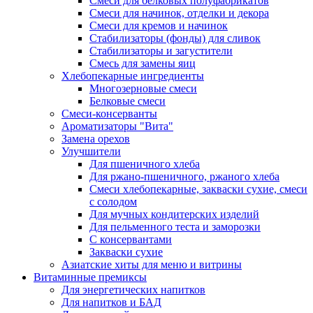
Cмеси для белковых полуфабрикатов
Смеси для начинок, отделки и декора
Смеси для кремов и начинок
Стабилизаторы (фонды) для сливок
Стабилизаторы и загустители
Смесь для замены яиц
Хлебопекарные ингредиенты
Многозерновые смеси
Белковые смеси
Смеси-консерванты
Ароматизаторы "Вита"
Замена орехов
Улучшители
Для пшеничного хлеба
Для ржано-пшеничного, ржаного хлеба
Смеси хлебопекарные, закваски сухие, смеси
с солодом
Для мучных кондитерских изделий
Для пельменного теста и заморозки
С консервантами
Закваски сухие
Азиатские хиты для меню и витрины
Витаминные премиксы
Для энергетических напитков
Для напитков и БАД