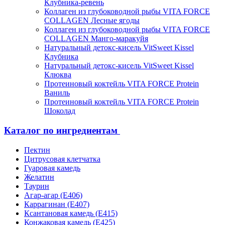
Клубника-ревень
Коллаген из глубоководной рыбы VITA FORCE
COLLAGEN Лесные ягоды
Коллаген из глубоководной рыбы VITA FORCE
COLLAGEN Манго-маракуйя
Натуральный детокс-кисель VitSweet Kissel
Клубника
Натуральный детокс-кисель VitSweet Kissel
Клюква
Протеиновый коктейль VITA FORCE Protein
Ваниль
Протеиновый коктейль VITA FORCE Protein
Шоколад
Каталог по ингредиентам
Пектин
Цитрусовая клетчатка
Гуаровая камедь
Желатин
Таурин
Агар-агар (Е406)
Каррагинан (Е407)
Ксантановая камедь (Е415)
Конжаковая камедь (Е425)