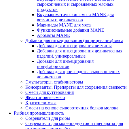
сырокопченых и сыровяленых мясных
продуктов
Вкусоароматические смеси MANE для
ветчины и деликатесов
Маринады MANE для мяса
Функциональные добавки MANE
Ароматы MANE
Добавки для инъецирования (шприцевания) мяса
Добавки для инъецирования ветчины
Добавки для инъецирования деликатесных
изделий, универсальные
Добавки для инъецирования
полуфабрикатов
Добавки для производства сырокопченых
деликатесов
Эмульгаторы, стабилизаторы
Консерванты. Препараты для сохранения свежести
Смеси для куттерования
Желатиновые смеси
Красители мяса
Смеси на основе сывороточных белков молока
Рыбная промышленность
Созреватели для рыбы
Созреватели для морепродуктов и препараты для
инъектирования рыбы