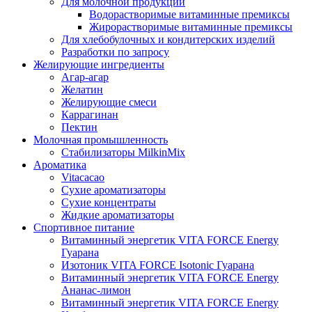
Для молочной продукции
Водорастворимые витаминные премиксы
Жирорастворимые витаминные премиксы
Для хлебобулочных и кондитерских изделий
Разработки по запросу
Желирующие ингредиенты
Агар-агар
Желатин
Желирующие смеси
Каррагинан
Пектин
Молочная промышленность
Стабилизаторы MilkinMix
Ароматика
Vitacacao
Сухие ароматизаторы
Сухие концентраты
Жидкие ароматизаторы
Спортивное питание
Витаминный энергетик VITA FORCE Energy
Гуарана
Изотоник VITA FORCE Isotonic Гуарана
Витаминный энергетик VITA FORCE Energy
Ананас-лимон
Витаминный энергетик VITA FORCE Energy