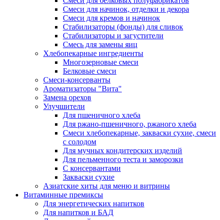
Cмеси для белковых полуфабрикатов
Смеси для начинок, отделки и декора
Смеси для кремов и начинок
Стабилизаторы (фонды) для сливок
Стабилизаторы и загустители
Смесь для замены яиц
Хлебопекарные ингредиенты
Многозерновые смеси
Белковые смеси
Смеси-консерванты
Ароматизаторы "Вита"
Замена орехов
Улучшители
Для пшеничного хлеба
Для ржано-пшеничного, ржаного хлеба
Смеси хлебопекарные, закваски сухие, смеси
с солодом
Для мучных кондитерских изделий
Для пельменного теста и заморозки
С консервантами
Закваски сухие
Азиатские хиты для меню и витрины
Витаминные премиксы
Для энергетических напитков
Для напитков и БАД