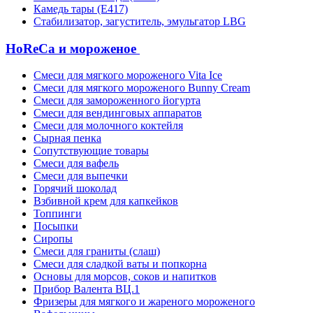
Камедь тары (Е417)
Стабилизатор, загуститель, эмульгатор LBG
HoReCa и мороженое
Смеси для мягкого мороженого Vita Ice
Смеси для мягкого мороженого Bunny Cream
Смеси для замороженного йогурта
Смеси для вендинговых аппаратов
Смеси для молочного коктейля
Сырная пенка
Сопутствующие товары
Смеси для вафель
Смеси для выпечки
Горячий шоколад
Взбивной крем для капкейков
Топпинги
Посыпки
Сиропы
Смеси для граниты (слаш)
Смеси для сладкой ваты и попкорна
Основы для морсов, соков и напитков
Прибор Валента ВЦ.1
Фризеры для мягкого и жареного мороженого