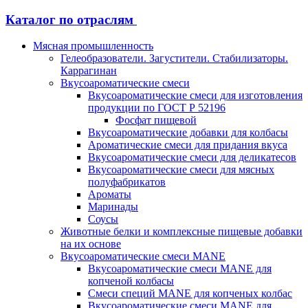
Каталог по отраслям
Мясная промышленность
Гелеобразователи. Загустители. Стабилизаторы.
Каррагинан
Вкусоароматические смеси
Вкусоароматические смеси для изготовления
продукции по ГОСТ Р 52196
Фосфат пищевой
Вкусоароматические добавки для колбасы
Ароматические смеси для придания вкуса
Вкусоароматические смеси для деликатесов
Вкусоароматические смеси для мясных
полуфабрикатов
Ароматы
Маринады
Соусы
Животные белки и комплексные пищевые добавки
на их основе
Вкусоароматические смеси MANE
Вкусоароматические смеси MANE для
копченой колбасы
Смеси специй MANE для копченых колбас
Вкусоароматические смеси MANE для