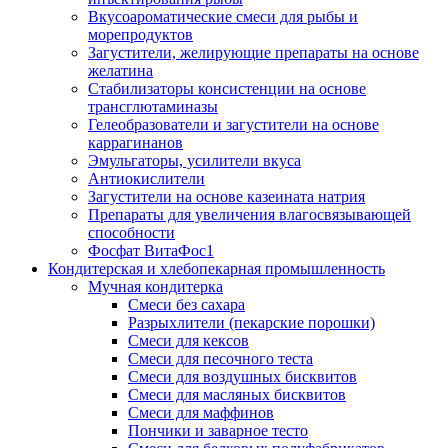
Вкусоароматические смеси для рыбы и
морепродуктов
Загустители, желирующие препараты на основе
желатина
Стабилизаторы консистенции на основе
трансглютаминазы
Гелеобразователи и загустители на основе
каррагинанов
Эмульгаторы, усилители вкуса
Антиокислители
Загустители на основе казеината натрия
Препараты для увеличения влагосвязывающей
способности
Фосфат ВитаФос1
Кондитерская и хлебопекарная промышленность
Мучная кондитерка
Смеси без сахара
Разрыхлители (пекарские порошки)
Смеси для кексов
Смеси для песочного теста
Смеси для воздушных бисквитов
Смеси для масляных бисквитов
Смеси для маффинов
Пончики и заварное тесто