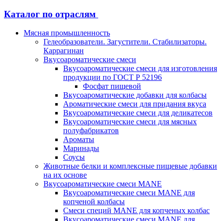
Каталог по отраслям
Мясная промышленность
Гелеобразователи. Загустители. Стабилизаторы.
Каррагинан
Вкусоароматические смеси
Вкусоароматические смеси для изготовления
продукции по ГОСТ Р 52196
Фосфат пищевой
Вкусоароматические добавки для колбасы
Ароматические смеси для придания вкуса
Вкусоароматические смеси для деликатесов
Вкусоароматические смеси для мясных
полуфабрикатов
Ароматы
Маринады
Соусы
Животные белки и комплексные пищевые добавки
на их основе
Вкусоароматические смеси MANE
Вкусоароматические смеси MANE для
копченой колбасы
Смеси специй MANE для копченых колбас
Вкусоароматические смеси MANE для