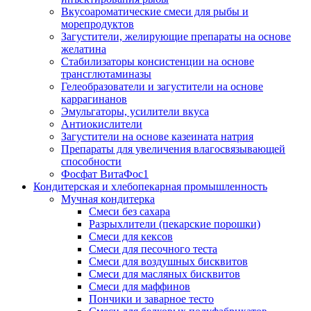
Вкусоароматические смеси для рыбы и
морепродуктов
Загустители, желирующие препараты на основе
желатина
Стабилизаторы консистенции на основе
трансглютаминазы
Гелеобразователи и загустители на основе
каррагинанов
Эмульгаторы, усилители вкуса
Антиокислители
Загустители на основе казеината натрия
Препараты для увеличения влагосвязывающей
способности
Фосфат ВитаФос1
Кондитерская и хлебопекарная промышленность
Мучная кондитерка
Смеси без сахара
Разрыхлители (пекарские порошки)
Смеси для кексов
Смеси для песочного теста
Смеси для воздушных бисквитов
Смеси для масляных бисквитов
Смеси для маффинов
Пончики и заварное тесто