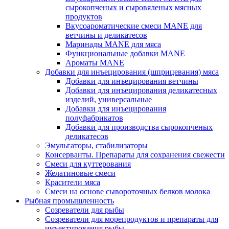
сырокопченых и сыровяленых мясных
продуктов
Вкусоароматические смеси MANE для
ветчины и деликатесов
Маринады MANE для мяса
Функциональные добавки MANE
Ароматы MANE
Добавки для инъецирования (шприцевания) мяса
Добавки для инъецирования ветчины
Добавки для инъецирования деликатесных
изделий, универсальные
Добавки для инъецирования
полуфабрикатов
Добавки для производства сырокопченых
деликатесов
Эмульгаторы, стабилизаторы
Консерванты. Препараты для сохранения свежести
Смеси для куттерования
Желатиновые смеси
Красители мяса
Смеси на основе сывороточных белков молока
Рыбная промышленность
Созреватели для рыбы
Созреватели для морепродуктов и препараты для
инъектирования рыбы