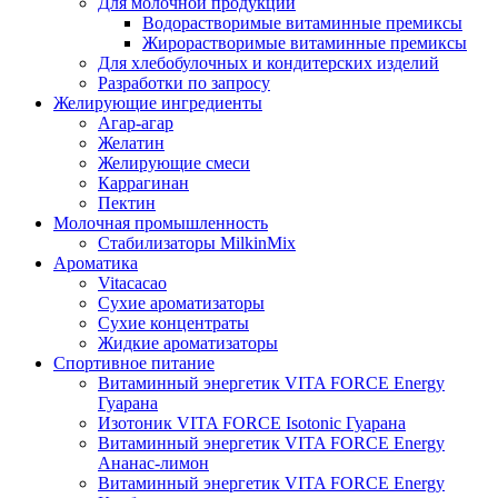
Для молочной продукции
Водорастворимые витаминные премиксы
Жирорастворимые витаминные премиксы
Для хлебобулочных и кондитерских изделий
Разработки по запросу
Желирующие ингредиенты
Агар-агар
Желатин
Желирующие смеси
Каррагинан
Пектин
Молочная промышленность
Стабилизаторы MilkinMix
Ароматика
Vitacacao
Сухие ароматизаторы
Сухие концентраты
Жидкие ароматизаторы
Спортивное питание
Витаминный энергетик VITA FORCE Energy
Гуарана
Изотоник VITA FORCE Isotonic Гуарана
Витаминный энергетик VITA FORCE Energy
Ананас-лимон
Витаминный энергетик VITA FORCE Energy