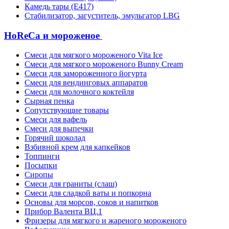
Камедь тары (Е417)
Стабилизатор, загуститель, эмульгатор LBG
HoReCa и мороженое
Смеси для мягкого мороженого Vita Ice
Смеси для мягкого мороженого Bunny Cream
Смеси для замороженного йогурта
Смеси для вендинговых аппаратов
Смеси для молочного коктейля
Сырная пенка
Сопутствующие товары
Смеси для вафель
Смеси для выпечки
Горячий шоколад
Взбивной крем для капкейков
Топпинги
Посыпки
Сиропы
Смеси для граниты (слаш)
Смеси для сладкой ваты и попкорна
Основы для морсов, соков и напитков
Прибор Валента ВЦ.1
Фризеры для мягкого и жареного мороженого