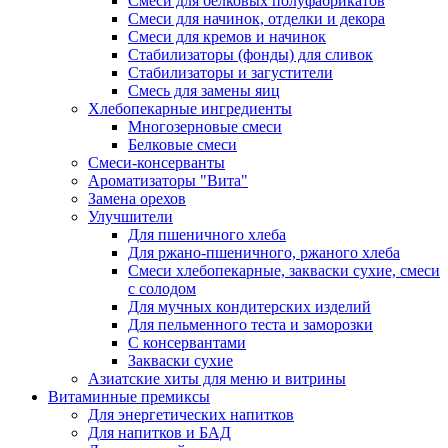
Cмеси для белковых полуфабрикатов
Смеси для начинок, отделки и декора
Смеси для кремов и начинок
Стабилизаторы (фонды) для сливок
Стабилизаторы и загустители
Смесь для замены яиц
Хлебопекарные ингредиенты
Многозерновые смеси
Белковые смеси
Смеси-консерванты
Ароматизаторы "Вита"
Замена орехов
Улучшители
Для пшеничного хлеба
Для ржано-пшеничного, ржаного хлеба
Смеси хлебопекарные, закваски сухие, смеси
с солодом
Для мучных кондитерских изделий
Для пельменного теста и заморозки
С консервантами
Закваски сухие
Азиатские хиты для меню и витрины
Витаминные премиксы
Для энергетических напитков
Для напитков и БАД