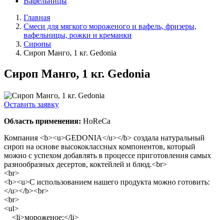
Вафельницы
Главная
Смеси для мягкого мороженого и вафель, фризеры,
вафельницы, рожки и креманки
Сиропы
Сироп Манго, 1 кг. Gedonia
Сироп Манго, 1 кг. Gedonia
Оставить заявку
Область применения:
HoReCa
Компания <b><u>GEDONIA</u></b> создала натуральный
сироп на основе высококлассных компонентов, который
можно с успехом добавлять в процессе приготовления самых
разнообразных десертов, коктейлей и блюд.<br>
<br>
<b><u>С использованием нашего продукта можно готовить:
</u></b><br>
<br>
<ul>
<li>мороженое;</li>