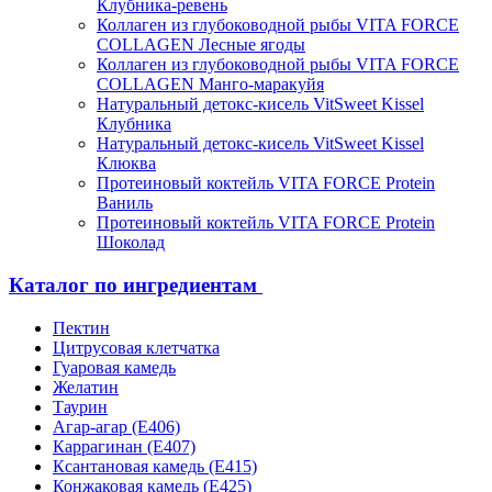
Клубника-ревень
Коллаген из глубоководной рыбы VITA FORCE
COLLAGEN Лесные ягоды
Коллаген из глубоководной рыбы VITA FORCE
COLLAGEN Манго-маракуйя
Натуральный детокс-кисель VitSweet Kissel
Клубника
Натуральный детокс-кисель VitSweet Kissel
Клюква
Протеиновый коктейль VITA FORCE Protein
Ваниль
Протеиновый коктейль VITA FORCE Protein
Шоколад
Каталог по ингредиентам
Пектин
Цитрусовая клетчатка
Гуаровая камедь
Желатин
Таурин
Агар-агар (Е406)
Каррагинан (Е407)
Ксантановая камедь (Е415)
Конжаковая камедь (Е425)