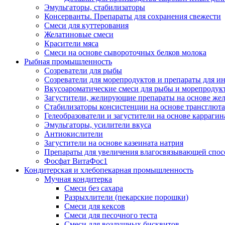
Эмульгаторы, стабилизаторы
Консерванты. Препараты для сохранения свежести
Смеси для куттерования
Желатиновые смеси
Красители мяса
Смеси на основе сывороточных белков молока
Рыбная промышленность
Созреватели для рыбы
Созреватели для морепродуктов и препараты для 
Вкусоароматические смеси для рыбы и морепродук
Загустители, желирующие препараты на основе же
Стабилизаторы консистенции на основе трансглют
Гелеобразователи и загустители на основе карраги
Эмульгаторы, усилители вкуса
Антиокислители
Загустители на основе казеината натрия
Препараты для увеличения влагосвязывающей спос
Фосфат ВитаФос1
Кондитерская и хлебопекарная промышленность
Мучная кондитерка
Смеси без сахара
Разрыхлители (пекарские порошки)
Смеси для кексов
Смеси для песочного теста
Смеси для воздушных бисквитов