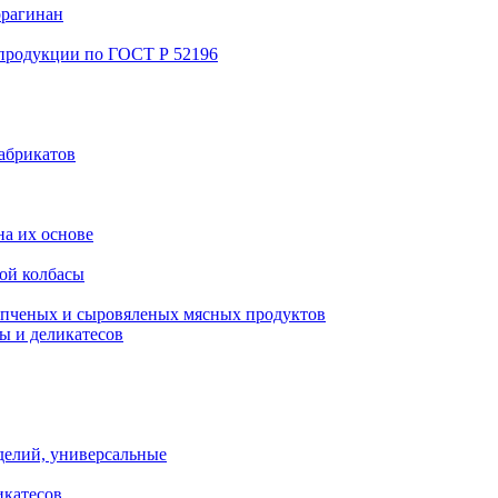
ррагинан
 продукции по ГОСТ Р 52196
абрикатов
а их основе
ой колбасы
пченых и сыровяленых мясных продуктов
ы и деликатесов
делий, универсальные
икатесов