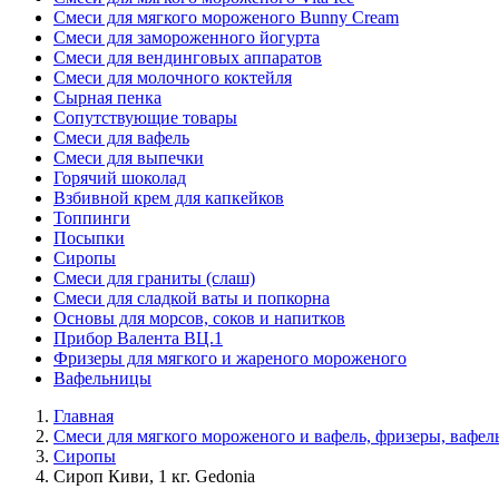
Смеси для мягкого мороженого Bunny Cream
Смеси для замороженного йогурта
Смеси для вендинговых аппаратов
Смеси для молочного коктейля
Сырная пенка
Сопутствующие товары
Смеси для вафель
Смеси для выпечки
Горячий шоколад
Взбивной крем для капкейков
Топпинги
Посыпки
Сиропы
Смеси для граниты (слаш)
Смеси для сладкой ваты и попкорна
Основы для морсов, соков и напитков
Прибор Валента ВЦ.1
Фризеры для мягкого и жареного мороженого
Вафельницы
Главная
Смеси для мягкого мороженого и вафель, фризеры, вафе
Сиропы
Сироп Киви, 1 кг. Gedonia