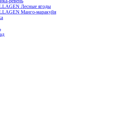
ика-ревень
OLLAGEN Лесные ягоды
OLLAGEN Манго-маракуйя
ка
ь
ад