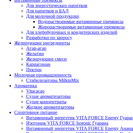
Витаминные премиксы
Для энергетических напитков
Для напитков и БАД
Для молочной продукции
Водорастворимые витаминные премиксы
Жирорастворимые витаминные премиксы
Для хлебобулочных и кондитерских изделий
Разработки по запросу
Желирующие ингредиенты
Агар-агар
Желатин
Желирующие смеси
Каррагинан
Пектин
Молочная промышленность
Стабилизаторы MilkinMix
Ароматика
Vitacacao
Сухие ароматизаторы
Сухие концентраты
Жидкие ароматизаторы
Спортивное питание
Витаминный энергетик VITA FORCE Energy Гуара
Изотоник VITA FORCE Isotonic Гуарана
Витаминный энергетик VITA FORCE Energy Анана