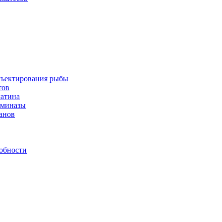
инъектирования рыбы
тов
латина
аминазы
нанов
обности