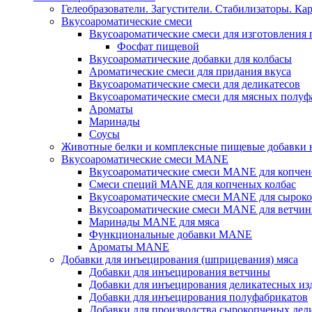
Гелеобразователи. Загустители. Стабилизаторы. Ка
Вкусоароматические смеси
Вкусоароматические смеси для изготовления
Фосфат пищевой
Вкусоароматические добавки для колбасы
Ароматические смеси для придания вкуса
Вкусоароматические смеси для деликатесов
Вкусоароматические смеси для мясных полуф
Ароматы
Маринады
Соусы
Животные белки и комплексные пищевые добавки н
Вкусоароматические смеси MANE
Вкусоароматические смеси MANE для копчен
Смеси специй MANE для копченых колбас
Вкусоароматические смеси MANE для сыроко
Вкусоароматические смеси MANE для ветчин
Маринады MANE для мяса
Функциональные добавки MANE
Ароматы MANE
Добавки для инъецирования (шприцевания) мяса
Добавки для инъецирования ветчины
Добавки для инъецирования деликатесных из
Добавки для инъецирования полуфабрикатов
Добавки для производства сырокопченых дел