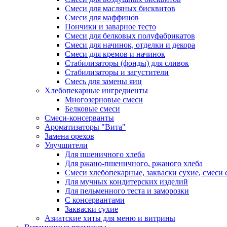
Смеси для масляных бисквитов
Смеси для маффинов
Пончики и заварное тесто
Cмеси для белковых полуфабрикатов
Смеси для начинок, отделки и декора
Смеси для кремов и начинок
Стабилизаторы (фонды) для сливок
Стабилизаторы и загустители
Смесь для замены яиц
Хлебопекарные ингредиенты
Многозерновые смеси
Белковые смеси
Смеси-консерванты
Ароматизаторы "Вита"
Замена орехов
Улучшители
Для пшеничного хлеба
Для ржано-пшеничного, ржаного хлеба
Смеси хлебопекарные, закваски сухие, смеси 
Для мучных кондитерских изделий
Для пельменного теста и заморозки
С консервантами
Закваски сухие
Азиатские хиты для меню и витрины