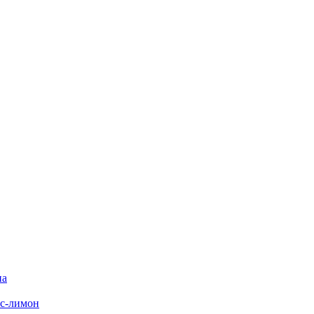
на
с-лимон