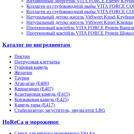
Витаминный энергетик VITA FORCE Energy Клубн
Коллаген из глубоководной рыбы VITA FORCE C
Коллаген из глубоководной рыбы VITA FORCE C
Натуральный детокс-кисель VitSweet Kissel Клубни
Натуральный детокс-кисель VitSweet Kissel Клюква
Протеиновый коктейль VITA FORCE Protein Ванил
Протеиновый коктейль VITA FORCE Protein Шокол
Каталог по ингредиентам
Пектин
Цитрусовая клетчатка
Гуаровая камедь
Желатин
Таурин
Агар-агар (Е406)
Каррагинан (Е407)
Ксантановая камедь (Е415)
Конжаковая камедь (Е425)
Камедь тары (Е417)
Стабилизатор, загуститель, эмульгатор LBG
HoReCa и мороженое
Смеси для мягкого мороженого Vita Ice