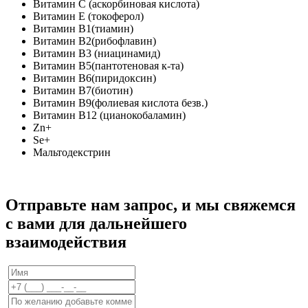
Витамин С (аскорбиновая кислота)
Витамин Е (токоферол)
Витамин В1(тиамин)
Витамин В2(рибофлавин)
Витамин В3 (ниацинамид)
Витамин В5(пантотеновая к-та)
Витамин В6(пиридоксин)
Витамин В7(биотин)
Витамин В9(фолиевая кислота безв.)
Витамин B12 (цианокобаламин)
Zn+
Se+
Мальтодекстрин
Отправьте нам запрос, и мы свяжемся
с вами для дальнейшего
взаимодействия