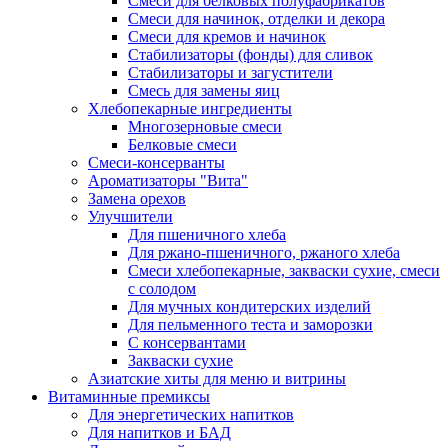
Cмеси для белковых полуфабрикатов
Смеси для начинок, отделки и декора
Смеси для кремов и начинок
Стабилизаторы (фонды) для сливок
Стабилизаторы и загустители
Смесь для замены яиц
Хлебопекарные ингредиенты
Многозерновые смеси
Белковые смеси
Смеси-консерванты
Ароматизаторы "Вита"
Замена орехов
Улучшители
Для пшеничного хлеба
Для ржано-пшеничного, ржаного хлеба
Смеси хлебопекарные, закваски сухие, смеси
с солодом
Для мучных кондитерских изделий
Для пельменного теста и заморозки
С консервантами
Закваски сухие
Азиатские хиты для меню и витрины
Витаминные премиксы
Для энергетических напитков
Для напитков и БАД