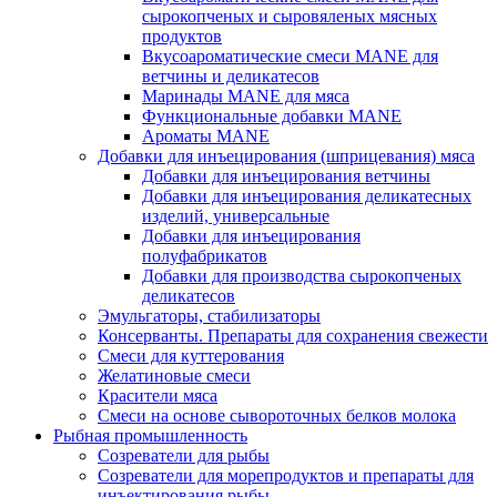
сырокопченых и сыровяленых мясных
продуктов
Вкусоароматические смеси MANE для
ветчины и деликатесов
Маринады MANE для мяса
Функциональные добавки MANE
Ароматы MANE
Добавки для инъецирования (шприцевания) мяса
Добавки для инъецирования ветчины
Добавки для инъецирования деликатесных
изделий, универсальные
Добавки для инъецирования
полуфабрикатов
Добавки для производства сырокопченых
деликатесов
Эмульгаторы, стабилизаторы
Консерванты. Препараты для сохранения свежести
Смеси для куттерования
Желатиновые смеси
Красители мяса
Смеси на основе сывороточных белков молока
Рыбная промышленность
Созреватели для рыбы
Созреватели для морепродуктов и препараты для
инъектирования рыбы