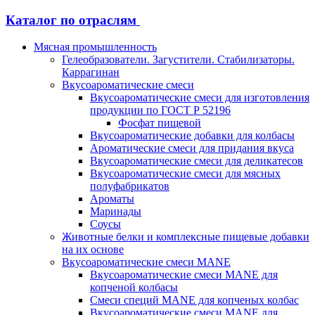
Каталог по отраслям
Мясная промышленность
Гелеобразователи. Загустители. Стабилизаторы.
Каррагинан
Вкусоароматические смеси
Вкусоароматические смеси для изготовления
продукции по ГОСТ Р 52196
Фосфат пищевой
Вкусоароматические добавки для колбасы
Ароматические смеси для придания вкуса
Вкусоароматические смеси для деликатесов
Вкусоароматические смеси для мясных
полуфабрикатов
Ароматы
Маринады
Соусы
Животные белки и комплексные пищевые добавки
на их основе
Вкусоароматические смеси MANE
Вкусоароматические смеси MANE для
копченой колбасы
Смеси специй MANE для копченых колбас
Вкусоароматические смеси MANE для