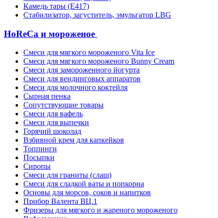
Камедь тары (Е417)
Стабилизатор, загуститель, эмульгатор LBG
HoReCa и мороженое
Смеси для мягкого мороженого Vita Ice
Смеси для мягкого мороженого Bunny Cream
Смеси для замороженного йогурта
Смеси для вендинговых аппаратов
Смеси для молочного коктейля
Сырная пенка
Сопутствующие товары
Смеси для вафель
Смеси для выпечки
Горячий шоколад
Взбивной крем для капкейков
Топпинги
Посыпки
Сиропы
Смеси для граниты (слаш)
Смеси для сладкой ваты и попкорна
Основы для морсов, соков и напитков
Прибор Валента ВЦ.1
Фризеры для мягкого и жареного мороженого