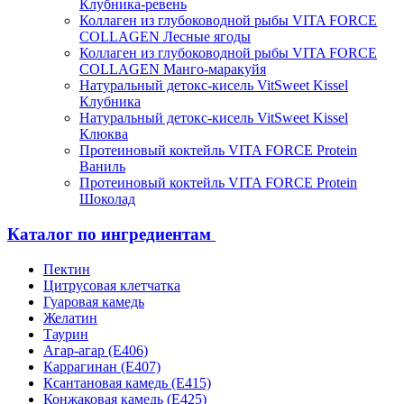
Клубника-ревень
Коллаген из глубоководной рыбы VITA FORCE
COLLAGEN Лесные ягоды
Коллаген из глубоководной рыбы VITA FORCE
COLLAGEN Манго-маракуйя
Натуральный детокс-кисель VitSweet Kissel
Клубника
Натуральный детокс-кисель VitSweet Kissel
Клюква
Протеиновый коктейль VITA FORCE Protein
Ваниль
Протеиновый коктейль VITA FORCE Protein
Шоколад
Каталог по ингредиентам
Пектин
Цитрусовая клетчатка
Гуаровая камедь
Желатин
Таурин
Агар-агар (Е406)
Каррагинан (Е407)
Ксантановая камедь (Е415)
Конжаковая камедь (Е425)