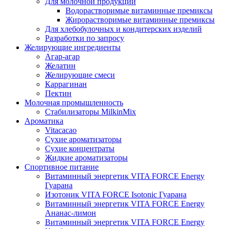
Для молочной продукции
Водорастворимые витаминные премиксы
Жирорастворимые витаминные премиксы
Для хлебобулочных и кондитерских изделий
Разработки по запросу
Желирующие ингредиенты
Агар-агар
Желатин
Желирующие смеси
Каррагинан
Пектин
Молочная промышленность
Стабилизаторы MilkinMix
Ароматика
Vitacacao
Сухие ароматизаторы
Сухие концентраты
Жидкие ароматизаторы
Спортивное питание
Витаминный энергетик VITA FORCE Energy
Гуарана
Изотоник VITA FORCE Isotonic Гуарана
Витаминный энергетик VITA FORCE Energy
Ананас-лимон
Витаминный энергетик VITA FORCE Energy