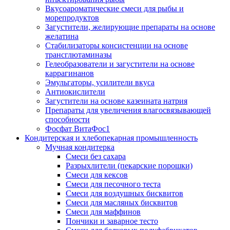
Вкусоароматические смеси для рыбы и
морепродуктов
Загустители, желирующие препараты на основе
желатина
Стабилизаторы консистенции на основе
трансглютаминазы
Гелеобразователи и загустители на основе
каррагинанов
Эмульгаторы, усилители вкуса
Антиокислители
Загустители на основе казеината натрия
Препараты для увеличения влагосвязывающей
способности
Фосфат ВитаФос1
Кондитерская и хлебопекарная промышленность
Мучная кондитерка
Смеси без сахара
Разрыхлители (пекарские порошки)
Смеси для кексов
Смеси для песочного теста
Смеси для воздушных бисквитов
Смеси для масляных бисквитов
Смеси для маффинов
Пончики и заварное тесто