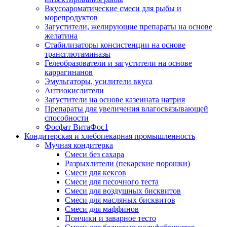
Вкусоароматические смеси для рыбы и
морепродуктов
Загустители, желирующие препараты на основе
желатина
Стабилизаторы консистенции на основе
трансглютаминазы
Гелеобразователи и загустители на основе
каррагинанов
Эмульгаторы, усилители вкуса
Антиокислители
Загустители на основе казеината натрия
Препараты для увеличения влагосвязывающей
способности
Фосфат ВитаФос1
Кондитерская и хлебопекарная промышленность
Мучная кондитерка
Смеси без сахара
Разрыхлители (пекарские порошки)
Смеси для кексов
Смеси для песочного теста
Смеси для воздушных бисквитов
Смеси для масляных бисквитов
Смеси для маффинов
Пончики и заварное тесто