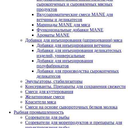
сырокопченых и сыровяленых мясных
продуктов
Вкусоароматические смеси MANE для
ветчины и деликатесов
Маринады MANE для мяса
Функциональные добавки MANE
Ароматы MANE
Добавки для инъецирования (шприцевания) мяса
Добавки для инъецирования ветчины
Добавки для инъецирования деликатесных
изделий, универсальные
Добавки для инъецирования
полуфабрикатов
Добавки для производства сырокопченых
деликатесов
Эмульгаторы, стабилизаторы
Консерванты. Препараты для сохранения свежести
Смеси для куттерования
Желатиновые смеси
Красители мяса
Смеси на основе сывороточных белков молока
Рыбная промышленность
Созреватели для рыбы
Созреватели для морепродуктов и препараты для
инъектирования рыбы