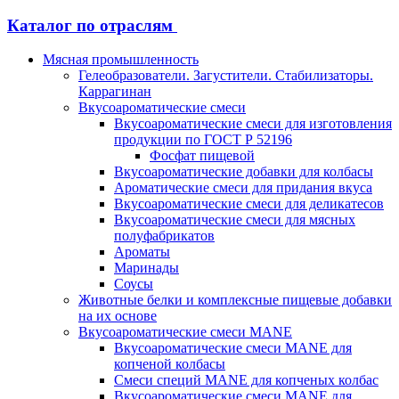
Каталог по отраслям
Мясная промышленность
Гелеобразователи. Загустители. Стабилизаторы.
Каррагинан
Вкусоароматические смеси
Вкусоароматические смеси для изготовления
продукции по ГОСТ Р 52196
Фосфат пищевой
Вкусоароматические добавки для колбасы
Ароматические смеси для придания вкуса
Вкусоароматические смеси для деликатесов
Вкусоароматические смеси для мясных
полуфабрикатов
Ароматы
Маринады
Соусы
Животные белки и комплексные пищевые добавки
на их основе
Вкусоароматические смеси MANE
Вкусоароматические смеси MANE для
копченой колбасы
Смеси специй MANE для копченых колбас
Вкусоароматические смеси MANE для