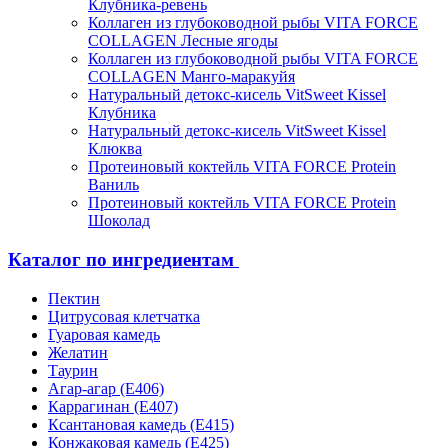
Клубника-ревень
Коллаген из глубоководной рыбы VITA FORCE
COLLAGEN Лесные ягоды
Коллаген из глубоководной рыбы VITA FORCE
COLLAGEN Манго-маракуйя
Натуральный детокс-кисель VitSweet Kissel
Клубника
Натуральный детокс-кисель VitSweet Kissel
Клюква
Протеиновый коктейль VITA FORCE Protein
Ваниль
Протеиновый коктейль VITA FORCE Protein
Шоколад
Каталог по ингредиентам
Пектин
Цитрусовая клетчатка
Гуаровая камедь
Желатин
Таурин
Агар-агар (Е406)
Каррагинан (Е407)
Ксантановая камедь (Е415)
Конжаковая камедь (Е425)