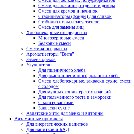
Cмеси для белковых полуфабрикатов
Смеси для начинок, отделки и декора
Смеси для кремов и начинок
Стабилизаторы (фонды) для сливок
Стабилизаторы и загустители
Смесь для замены яиц
Хлебопекарные ингредиенты
Многозерновые смеси
Белковые смеси
Смеси-консерванты
Ароматизаторы "Вита"
Замена орехов
Улучшители
Для пшеничного хлеба
Для ржано-пшеничного, ржаного хлеба
Смеси хлебопекарные, закваски сухие, смеси
с солодом
Для мучных кондитерских изделий
Для пельменного теста и заморозки
С консервантами
Закваски сухие
Азиатские хиты для меню и витрины
Витаминные премиксы
Для энергетических напитков
Для напитков и БАД