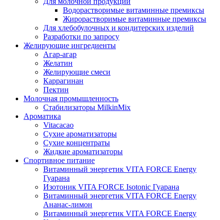
Для молочной продукции
Водорастворимые витаминные премиксы
Жирорастворимые витаминные премиксы
Для хлебобулочных и кондитерских изделий
Разработки по запросу
Желирующие ингредиенты
Агар-агар
Желатин
Желирующие смеси
Каррагинан
Пектин
Молочная промышленность
Стабилизаторы MilkinMix
Ароматика
Vitacacao
Сухие ароматизаторы
Сухие концентраты
Жидкие ароматизаторы
Спортивное питание
Витаминный энергетик VITA FORCE Energy
Гуарана
Изотоник VITA FORCE Isotonic Гуарана
Витаминный энергетик VITA FORCE Energy
Ананас-лимон
Витаминный энергетик VITA FORCE Energy