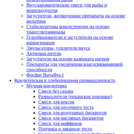
Вкусоароматические смеси для рыбы и
морепродуктов
Загустители, желирующие препараты на основе
желатина
Стабилизаторы консистенции на основе
трансглютаминазы
Гелеобразователи и загустители на основе
каррагинанов
Эмульгаторы, усилители вкуса
Антиокислители
Загустители на основе казеината натрия
Препараты для увеличения влагосвязывающей
способности
Фосфат ВитаФос1
Кондитерская и хлебопекарная промышленность
Мучная кондитерка
Смеси без сахара
Разрыхлители (пекарские порошки)
Смеси для кексов
Смеси для песочного теста
Смеси для воздушных бисквитов
Смеси для масляных бисквитов
Смеси для маффинов
Пончики и заварное тесто