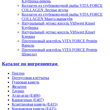
Клубника-ревень
Коллаген из глубоководной рыбы VITA FORCE
COLLAGEN Лесные ягоды
Коллаген из глубоководной рыбы VITA FORCE
COLLAGEN Манго-маракуйя
Натуральный детокс-кисель VitSweet Kissel
Клубника
Натуральный детокс-кисель VitSweet Kissel
Клюква
Протеиновый коктейль VITA FORCE Protein
Ваниль
Протеиновый коктейль VITA FORCE Protein
Шоколад
Каталог по ингредиентам
Пектин
Цитрусовая клетчатка
Гуаровая камедь
Желатин
Таурин
Агар-агар (Е406)
Каррагинан (Е407)
Ксантановая камедь (Е415)
Конжаковая камедь (Е425)