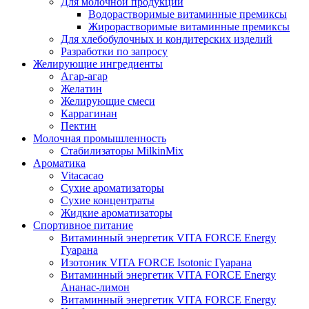
Для молочной продукции
Водорастворимые витаминные премиксы
Жирорастворимые витаминные премиксы
Для хлебобулочных и кондитерских изделий
Разработки по запросу
Желирующие ингредиенты
Агар-агар
Желатин
Желирующие смеси
Каррагинан
Пектин
Молочная промышленность
Стабилизаторы MilkinMix
Ароматика
Vitacacao
Сухие ароматизаторы
Сухие концентраты
Жидкие ароматизаторы
Спортивное питание
Витаминный энергетик VITA FORCE Energy
Гуарана
Изотоник VITA FORCE Isotonic Гуарана
Витаминный энергетик VITA FORCE Energy
Ананас-лимон
Витаминный энергетик VITA FORCE Energy