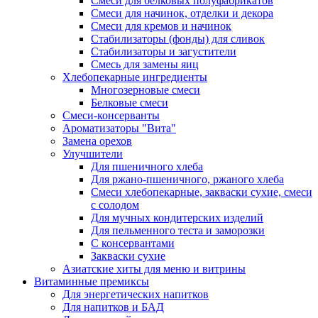
Cмеси для белковых полуфабрикатов
Смеси для начинок, отделки и декора
Смеси для кремов и начинок
Стабилизаторы (фонды) для сливок
Стабилизаторы и загустители
Смесь для замены яиц
Хлебопекарные ингредиенты
Многозерновые смеси
Белковые смеси
Смеси-консерванты
Ароматизаторы "Вита"
Замена орехов
Улучшители
Для пшеничного хлеба
Для ржано-пшеничного, ржаного хлеба
Смеси хлебопекарные, закваски сухие, смеси
с солодом
Для мучных кондитерских изделий
Для пельменного теста и заморозки
С консервантами
Закваски сухие
Азиатские хиты для меню и витрины
Витаминные премиксы
Для энергетических напитков
Для напитков и БАД