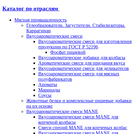
Каталог по отраслям
Мясная промышленность
Гелеобразователи. Загустители. Стабилизаторы.
Каррагинан
Вкусоароматические смеси
Вкусоароматические смеси для изготовления
продукции по ГОСТ Р 52196
Фосфат пищевой
Вкусоароматические добавки для колбасы
Ароматические смеси для придания вкуса
Вкусоароматические смеси для деликатесов
Вкусоароматические смеси для мясных
полуфабрикатов
Ароматы
Маринады
Соусы
Животные белки и комплексные пищевые добавки
на их основе
Вкусоароматические смеси MANE
Вкусоароматические смеси MANE для
копченой колбасы
Смеси специй MANE для копченых колбас
Вкусоароматические смеси MANE для