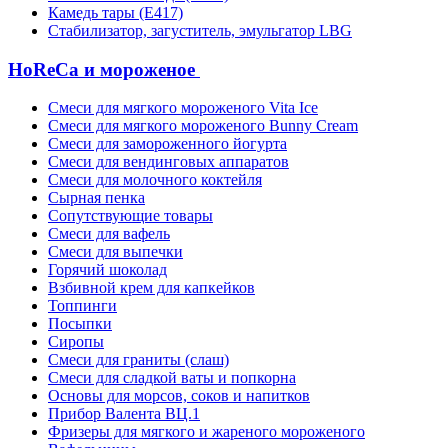
Камедь тары (Е417)
Стабилизатор, загуститель, эмульгатор LBG
HoReCa и мороженое
Смеси для мягкого мороженого Vita Ice
Смеси для мягкого мороженого Bunny Cream
Смеси для замороженного йогурта
Смеси для вендинговых аппаратов
Смеси для молочного коктейля
Сырная пенка
Сопутствующие товары
Смеси для вафель
Смеси для выпечки
Горячий шоколад
Взбивной крем для капкейков
Топпинги
Посыпки
Сиропы
Смеси для граниты (слаш)
Смеси для сладкой ваты и попкорна
Основы для морсов, соков и напитков
Прибор Валента ВЦ.1
Фризеры для мягкого и жареного мороженого