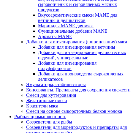
сырокопченых и сыровяленых мясных
продуктов
Вкусоароматические смеси MANE для
ветчины и деликатесов
Маринады MANE для мяса
Функциональные добавки MANE
Ароматы MANE
Добавки для инъецирования (шприцевания) мяса
Добавки для инъецирования ветчины
Добавки для инъецирования деликатесных
изделий, универсальные
Добавки для инъецирования
полуфабрикатов
Добавки для производства сырокопченых
деликатесов
Эмульгаторы, стабилизаторы
Консерванты. Препараты для сохранения свежести
Смеси для куттерования
Желатиновые смеси
Красители мяса
Смеси на основе сывороточных белков молока
Рыбная промышленность
Созреватели для рыбы
Созреватели для морепродуктов и препараты для
инъектирования рыбы