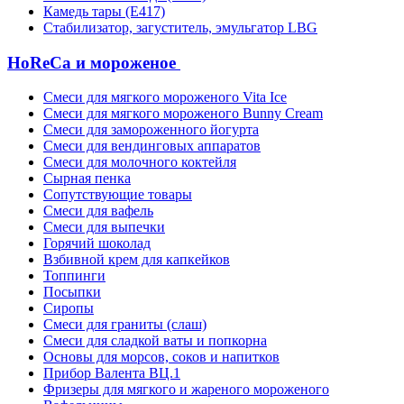
Камедь тары (Е417)
Стабилизатор, загуститель, эмульгатор LBG
HoReCa и мороженое
Смеси для мягкого мороженого Vita Ice
Смеси для мягкого мороженого Bunny Cream
Смеси для замороженного йогурта
Смеси для вендинговых аппаратов
Смеси для молочного коктейля
Сырная пенка
Сопутствующие товары
Смеси для вафель
Смеси для выпечки
Горячий шоколад
Взбивной крем для капкейков
Топпинги
Посыпки
Сиропы
Смеси для граниты (слаш)
Смеси для сладкой ваты и попкорна
Основы для морсов, соков и напитков
Прибор Валента ВЦ.1
Фризеры для мягкого и жареного мороженого