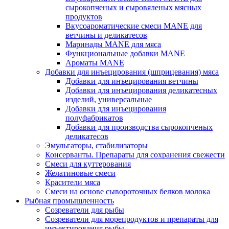
сырокопченых и сыровяленых мясных
продуктов
Вкусоароматические смеси MANE для
ветчины и деликатесов
Маринады MANE для мяса
Функциональные добавки MANE
Ароматы MANE
Добавки для инъецирования (шприцевания) мяса
Добавки для инъецирования ветчины
Добавки для инъецирования деликатесных
изделий, универсальные
Добавки для инъецирования
полуфабрикатов
Добавки для производства сырокопченых
деликатесов
Эмульгаторы, стабилизаторы
Консерванты. Препараты для сохранения свежести
Смеси для куттерования
Желатиновые смеси
Красители мяса
Смеси на основе сывороточных белков молока
Рыбная промышленность
Созреватели для рыбы
Созреватели для морепродуктов и препараты для
инъектирования рыбы