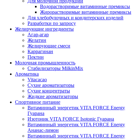
Для молочной продукции
Водорастворимые витаминные премиксы
Жирорастворимые витаминные премиксы
Для хлебобулочных и кондитерских изделий
Разработки по запросу
Желирующие ингредиенты
Агар-агар
Желатин
Желирующие смеси
Каррагинан
Пектин
Молочная промышленность
Стабилизаторы MilkinMix
Ароматика
Vitacacao
Сухие ароматизаторы
Сухие концентраты
Жидкие ароматизаторы
Спортивное питание
Витаминный энергетик VITA FORCE Energy
Гуарана
Изотоник VITA FORCE Isotonic Гуарана
Витаминный энергетик VITA FORCE Energy
Ананас-лимон
Витаминный энергетик VITA FORCE Energy