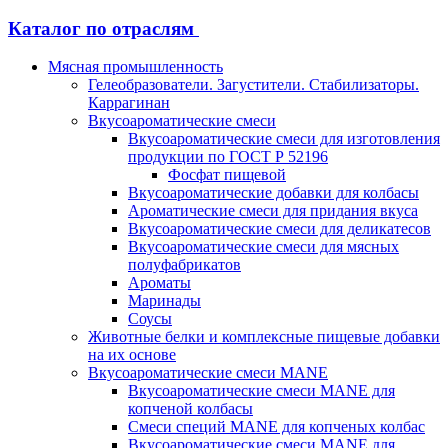
Каталог по отраслям
Мясная промышленность
Гелеобразователи. Загустители. Стабилизаторы.
Каррагинан
Вкусоароматические смеси
Вкусоароматические смеси для изготовления
продукции по ГОСТ Р 52196
Фосфат пищевой
Вкусоароматические добавки для колбасы
Ароматические смеси для придания вкуса
Вкусоароматические смеси для деликатесов
Вкусоароматические смеси для мясных
полуфабрикатов
Ароматы
Маринады
Соусы
Животные белки и комплексные пищевые добавки
на их основе
Вкусоароматические смеси MANE
Вкусоароматические смеси MANE для
копченой колбасы
Смеси специй MANE для копченых колбас
Вкусоароматические смеси MANE для