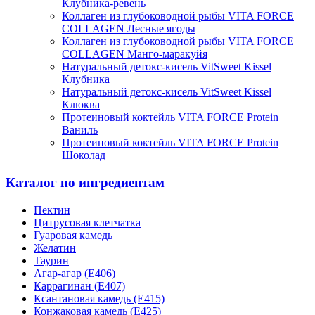
Клубника-ревень
Коллаген из глубоководной рыбы VITA FORCE
COLLAGEN Лесные ягоды
Коллаген из глубоководной рыбы VITA FORCE
COLLAGEN Манго-маракуйя
Натуральный детокс-кисель VitSweet Kissel
Клубника
Натуральный детокс-кисель VitSweet Kissel
Клюква
Протеиновый коктейль VITA FORCE Protein
Ваниль
Протеиновый коктейль VITA FORCE Protein
Шоколад
Каталог по ингредиентам
Пектин
Цитрусовая клетчатка
Гуаровая камедь
Желатин
Таурин
Агар-агар (Е406)
Каррагинан (Е407)
Ксантановая камедь (Е415)
Конжаковая камедь (Е425)