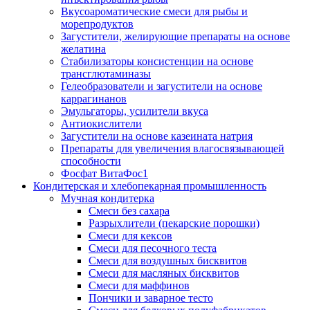
Вкусоароматические смеси для рыбы и
морепродуктов
Загустители, желирующие препараты на основе
желатина
Стабилизаторы консистенции на основе
трансглютаминазы
Гелеобразователи и загустители на основе
каррагинанов
Эмульгаторы, усилители вкуса
Антиокислители
Загустители на основе казеината натрия
Препараты для увеличения влагосвязывающей
способности
Фосфат ВитаФос1
Кондитерская и хлебопекарная промышленность
Мучная кондитерка
Смеси без сахара
Разрыхлители (пекарские порошки)
Смеси для кексов
Смеси для песочного теста
Смеси для воздушных бисквитов
Смеси для масляных бисквитов
Смеси для маффинов
Пончики и заварное тесто