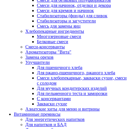
Cмеси для белковых полуфабрикатов
Смеси для начинок, отделки и декора
Смеси для кремов и начинок
Стабилизаторы (фонды) для сливок
Стабилизаторы и загустители
Смесь для замены яиц
Хлебопекарные ингредиенты
Многозерновые смеси
Белковые смеси
Смеси-консерванты
Ароматизаторы "Вита"
Замена орехов
Улучшители
Для пшеничного хлеба
Для ржано-пшеничного, ржаного хлеба
Смеси хлебопекарные, закваски сухие, смеси
с солодом
Для мучных кондитерских изделий
Для пельменного теста и заморозки
С консервантами
Закваски сухие
Азиатские хиты для меню и витрины
Витаминные премиксы
Для энергетических напитков
Для напитков и БАД