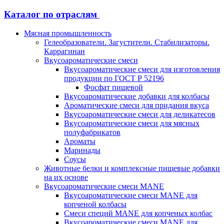
Каталог по отраслям
Мясная промышленность
Гелеобразователи. Загустители. Стабилизаторы.
Каррагинан
Вкусоароматические смеси
Вкусоароматические смеси для изготовления
продукции по ГОСТ Р 52196
Фосфат пищевой
Вкусоароматические добавки для колбасы
Ароматические смеси для придания вкуса
Вкусоароматические смеси для деликатесов
Вкусоароматические смеси для мясных
полуфабрикатов
Ароматы
Маринады
Соусы
Животные белки и комплексные пищевые добавки
на их основе
Вкусоароматические смеси MANE
Вкусоароматические смеси MANE для
копченой колбасы
Смеси специй MANE для копченых колбас
Вкусоароматические смеси MANE для