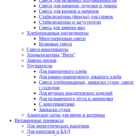
Cмеси для белковых полуфабрикатов
Смеси для начинок, отделки и декора
Смеси для кремов и начинок
Стабилизаторы (фонды) для сливок
Стабилизаторы и загустители
Смесь для замены яиц
Хлебопекарные ингредиенты
Многозерновые смеси
Белковые смеси
Смеси-консерванты
Ароматизаторы "Вита"
Замена орехов
Улучшители
Для пшеничного хлеба
Для ржано-пшеничного, ржаного хлеба
Смеси хлебопекарные, закваски сухие, смеси
с солодом
Для мучных кондитерских изделий
Для пельменного теста и заморозки
С консервантами
Закваски сухие
Азиатские хиты для меню и витрины
Витаминные премиксы
Для энергетических напитков
Для напитков и БАД