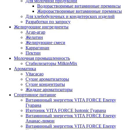
Для молочной продукции
Водорастворимые витаминные премиксы
Жирорастворимые витаминные премиксы
Для хлебобулочных и кондитерских изделий
Разработки по запросу
Желирующие ингредиенты
Агар-агар
Желатин
Желирующие смеси
Каррагинан
Пектин
Молочная промышленность
Стабилизаторы MilkinMix
Ароматика
Vitacacao
Сухие ароматизаторы
Сухие концентраты
Жидкие ароматизаторы
Спортивное питание
Витаминный энергетик VITA FORCE Energy
Гуарана
Изотоник VITA FORCE Isotonic Гуарана
Витаминный энергетик VITA FORCE Energy
Ананас-лимон
Витаминный энергетик VITA FORCE Energy