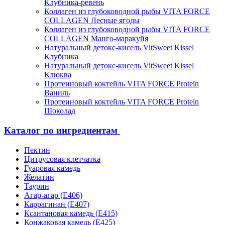
Клубника-ревень
Коллаген из глубоководной рыбы VITA FORCE
COLLAGEN Лесные ягоды
Коллаген из глубоководной рыбы VITA FORCE
COLLAGEN Манго-маракуйя
Натуральный детокс-кисель VitSweet Kissel
Клубника
Натуральный детокс-кисель VitSweet Kissel
Клюква
Протеиновый коктейль VITA FORCE Protein
Ваниль
Протеиновый коктейль VITA FORCE Protein
Шоколад
Каталог по ингредиентам
Пектин
Цитрусовая клетчатка
Гуаровая камедь
Желатин
Таурин
Агар-агар (Е406)
Каррагинан (Е407)
Ксантановая камедь (Е415)
Конжаковая камедь (Е425)