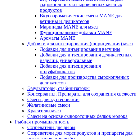
сырокопченых и сыровяленых мясных
продуктов
Вкусоароматические смеси MANE для
ветчины и деликатесов
Маринады MANE для мяса
Функциональные добавки MANE
Ароматы MANE
Добавки для инъецирования (шприцевания) мяса
Добавки для инъецирования ветчины
Добавки для инъецирования деликатесных
изделий, универсальные
Добавки для инъецирования
полуфабрикатов
Добавки для производства сырокопченых
деликатесов
Эмульгаторы, стабилизаторы
Консерванты. Препараты для сохранения свежести
Смеси для куттерования
Желатиновые смеси
Красители мяса
Смеси на основе сывороточных белков молока
Рыбная промышленность
Созреватели для рыбы
Созреватели для морепродуктов и препараты для
инъектирования рыбы