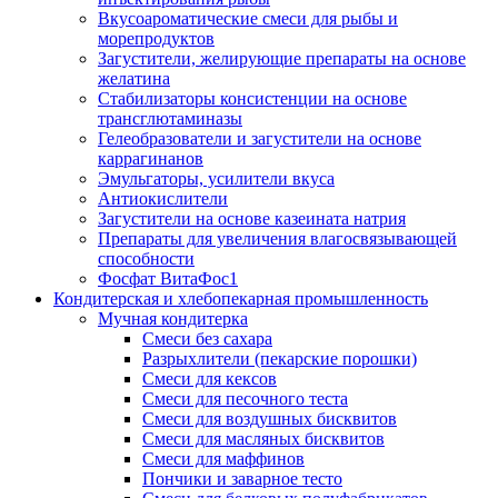
Вкусоароматические смеси для рыбы и
морепродуктов
Загустители, желирующие препараты на основе
желатина
Стабилизаторы консистенции на основе
трансглютаминазы
Гелеобразователи и загустители на основе
каррагинанов
Эмульгаторы, усилители вкуса
Антиокислители
Загустители на основе казеината натрия
Препараты для увеличения влагосвязывающей
способности
Фосфат ВитаФос1
Кондитерская и хлебопекарная промышленность
Мучная кондитерка
Смеси без сахара
Разрыхлители (пекарские порошки)
Смеси для кексов
Смеси для песочного теста
Смеси для воздушных бисквитов
Смеси для масляных бисквитов
Смеси для маффинов
Пончики и заварное тесто