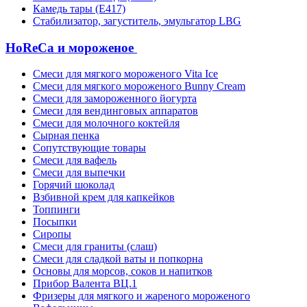
Камедь тары (Е417)
Стабилизатор, загуститель, эмульгатор LBG
HoReCa и мороженое
Смеси для мягкого мороженого Vita Ice
Смеси для мягкого мороженого Bunny Cream
Смеси для замороженного йогурта
Смеси для вендинговых аппаратов
Смеси для молочного коктейля
Сырная пенка
Сопутствующие товары
Смеси для вафель
Смеси для выпечки
Горячий шоколад
Взбивной крем для капкейков
Топпинги
Посыпки
Сиропы
Смеси для граниты (слаш)
Смеси для сладкой ваты и попкорна
Основы для морсов, соков и напитков
Прибор Валента ВЦ.1
Фризеры для мягкого и жареного мороженого