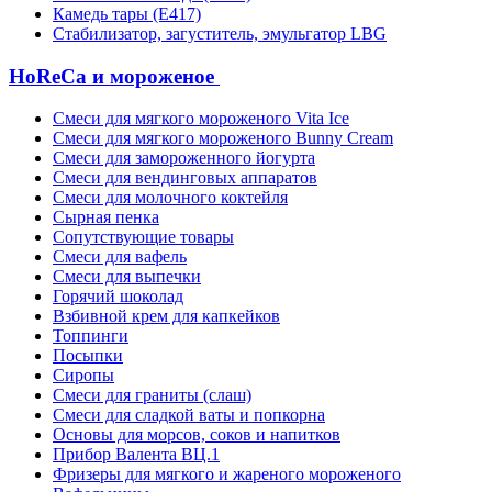
Камедь тары (Е417)
Стабилизатор, загуститель, эмульгатор LBG
HoReCa и мороженое
Смеси для мягкого мороженого Vita Ice
Смеси для мягкого мороженого Bunny Cream
Смеси для замороженного йогурта
Смеси для вендинговых аппаратов
Смеси для молочного коктейля
Сырная пенка
Сопутствующие товары
Смеси для вафель
Смеси для выпечки
Горячий шоколад
Взбивной крем для капкейков
Топпинги
Посыпки
Сиропы
Смеси для граниты (слаш)
Смеси для сладкой ваты и попкорна
Основы для морсов, соков и напитков
Прибор Валента ВЦ.1
Фризеры для мягкого и жареного мороженого