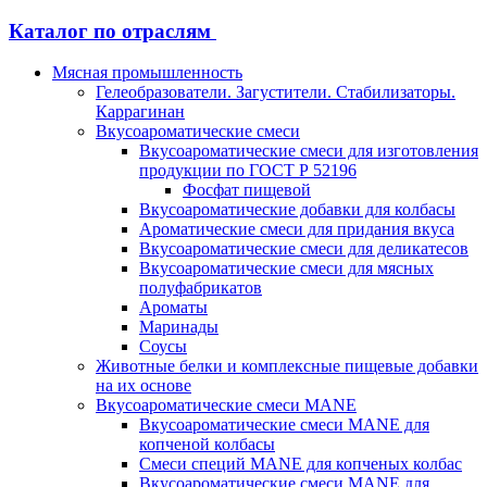
Каталог по отраслям
Мясная промышленность
Гелеобразователи. Загустители. Стабилизаторы.
Каррагинан
Вкусоароматические смеси
Вкусоароматические смеси для изготовления
продукции по ГОСТ Р 52196
Фосфат пищевой
Вкусоароматические добавки для колбасы
Ароматические смеси для придания вкуса
Вкусоароматические смеси для деликатесов
Вкусоароматические смеси для мясных
полуфабрикатов
Ароматы
Маринады
Соусы
Животные белки и комплексные пищевые добавки
на их основе
Вкусоароматические смеси MANE
Вкусоароматические смеси MANE для
копченой колбасы
Смеси специй MANE для копченых колбас
Вкусоароматические смеси MANE для