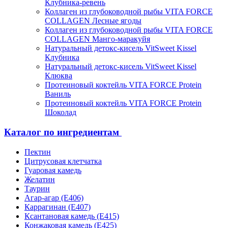
Клубника-ревень
Коллаген из глубоководной рыбы VITA FORCE
COLLAGEN Лесные ягоды
Коллаген из глубоководной рыбы VITA FORCE
COLLAGEN Манго-маракуйя
Натуральный детокс-кисель VitSweet Kissel
Клубника
Натуральный детокс-кисель VitSweet Kissel
Клюква
Протеиновый коктейль VITA FORCE Protein
Ваниль
Протеиновый коктейль VITA FORCE Protein
Шоколад
Каталог по ингредиентам
Пектин
Цитрусовая клетчатка
Гуаровая камедь
Желатин
Таурин
Агар-агар (Е406)
Каррагинан (Е407)
Ксантановая камедь (Е415)
Конжаковая камедь (Е425)