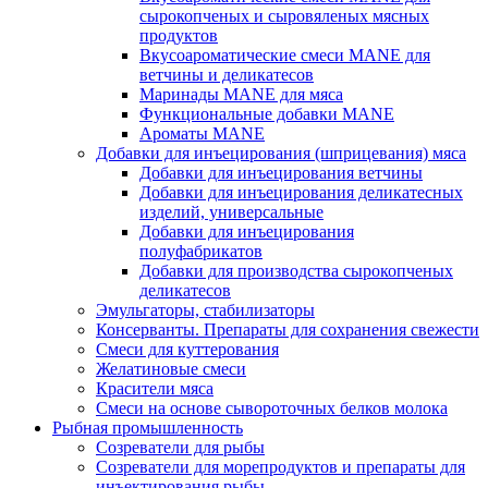
сырокопченых и сыровяленых мясных
продуктов
Вкусоароматические смеси MANE для
ветчины и деликатесов
Маринады MANE для мяса
Функциональные добавки MANE
Ароматы MANE
Добавки для инъецирования (шприцевания) мяса
Добавки для инъецирования ветчины
Добавки для инъецирования деликатесных
изделий, универсальные
Добавки для инъецирования
полуфабрикатов
Добавки для производства сырокопченых
деликатесов
Эмульгаторы, стабилизаторы
Консерванты. Препараты для сохранения свежести
Смеси для куттерования
Желатиновые смеси
Красители мяса
Смеси на основе сывороточных белков молока
Рыбная промышленность
Созреватели для рыбы
Созреватели для морепродуктов и препараты для
инъектирования рыбы