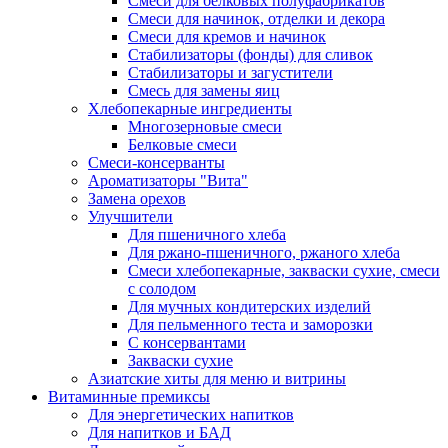
Cмеси для белковых полуфабрикатов
Смеси для начинок, отделки и декора
Смеси для кремов и начинок
Стабилизаторы (фонды) для сливок
Стабилизаторы и загустители
Смесь для замены яиц
Хлебопекарные ингредиенты
Многозерновые смеси
Белковые смеси
Смеси-консерванты
Ароматизаторы "Вита"
Замена орехов
Улучшители
Для пшеничного хлеба
Для ржано-пшеничного, ржаного хлеба
Смеси хлебопекарные, закваски сухие, смеси
с солодом
Для мучных кондитерских изделий
Для пельменного теста и заморозки
С консервантами
Закваски сухие
Азиатские хиты для меню и витрины
Витаминные премиксы
Для энергетических напитков
Для напитков и БАД