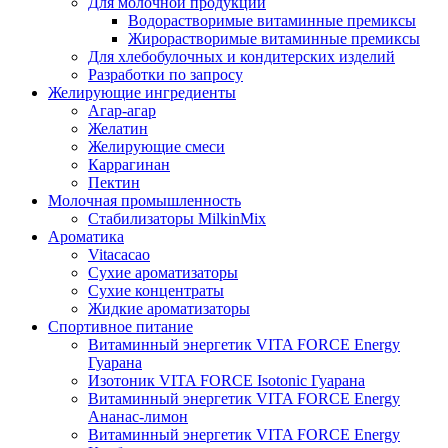
Для молочной продукции
Водорастворимые витаминные премиксы
Жирорастворимые витаминные премиксы
Для хлебобулочных и кондитерских изделий
Разработки по запросу
Желирующие ингредиенты
Агар-агар
Желатин
Желирующие смеси
Каррагинан
Пектин
Молочная промышленность
Стабилизаторы MilkinMix
Ароматика
Vitacacao
Сухие ароматизаторы
Сухие концентраты
Жидкие ароматизаторы
Спортивное питание
Витаминный энергетик VITA FORCE Energy
Гуарана
Изотоник VITA FORCE Isotonic Гуарана
Витаминный энергетик VITA FORCE Energy
Ананас-лимон
Витаминный энергетик VITA FORCE Energy