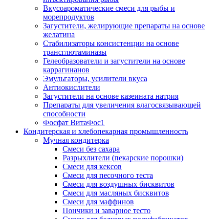
Вкусоароматические смеси для рыбы и
морепродуктов
Загустители, желирующие препараты на основе
желатина
Стабилизаторы консистенции на основе
трансглютаминазы
Гелеобразователи и загустители на основе
каррагинанов
Эмульгаторы, усилители вкуса
Антиокислители
Загустители на основе казеината натрия
Препараты для увеличения влагосвязывающей
способности
Фосфат ВитаФос1
Кондитерская и хлебопекарная промышленность
Мучная кондитерка
Смеси без сахара
Разрыхлители (пекарские порошки)
Смеси для кексов
Смеси для песочного теста
Смеси для воздушных бисквитов
Смеси для масляных бисквитов
Смеси для маффинов
Пончики и заварное тесто