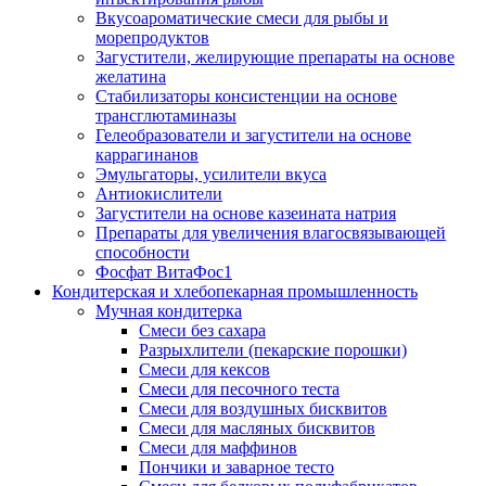
Вкусоароматические смеси для рыбы и
морепродуктов
Загустители, желирующие препараты на основе
желатина
Стабилизаторы консистенции на основе
трансглютаминазы
Гелеобразователи и загустители на основе
каррагинанов
Эмульгаторы, усилители вкуса
Антиокислители
Загустители на основе казеината натрия
Препараты для увеличения влагосвязывающей
способности
Фосфат ВитаФос1
Кондитерская и хлебопекарная промышленность
Мучная кондитерка
Смеси без сахара
Разрыхлители (пекарские порошки)
Смеси для кексов
Смеси для песочного теста
Смеси для воздушных бисквитов
Смеси для масляных бисквитов
Смеси для маффинов
Пончики и заварное тесто