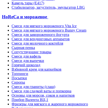
Камедь тары (Е417)
Стабилизатор, загуститель, эмульгатор LBG
HoReCa и мороженое
Смеси для мягкого мороженого Vita Ice
Смеси для мягкого мороженого Bunny Cream
Смеси для замороженного йогурта
Смеси для вендинговых аппаратов
Смеси для молочного коктейля
Сырная пенка
Сопутствующие товары
Смеси для вафель
Смеси для выпечки
Горячий шоколад
Взбивной крем для капкейков
Топпинги
Посыпки
Сиропы
Смеси для граниты (слаш)
Смеси для сладкой ваты и попкорна
Основы для морсов, соков и напитков
Прибор Валента ВЦ.1
Фризеры для мягкого и жареного мороженого