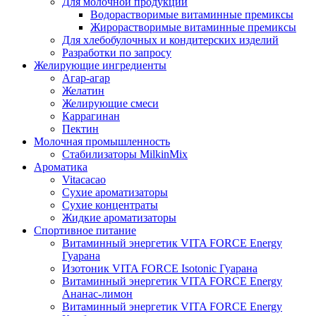
Для молочной продукции
Водорастворимые витаминные премиксы
Жирорастворимые витаминные премиксы
Для хлебобулочных и кондитерских изделий
Разработки по запросу
Желирующие ингредиенты
Агар-агар
Желатин
Желирующие смеси
Каррагинан
Пектин
Молочная промышленность
Стабилизаторы MilkinMix
Ароматика
Vitacacao
Сухие ароматизаторы
Сухие концентраты
Жидкие ароматизаторы
Спортивное питание
Витаминный энергетик VITA FORCE Energy
Гуарана
Изотоник VITA FORCE Isotonic Гуарана
Витаминный энергетик VITA FORCE Energy
Ананас-лимон
Витаминный энергетик VITA FORCE Energy