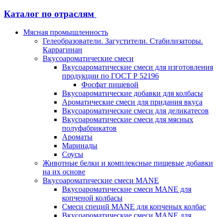
Каталог по отраслям
Мясная промышленность
Гелеобразователи. Загустители. Стабилизаторы.
Каррагинан
Вкусоароматические смеси
Вкусоароматические смеси для изготовления
продукции по ГОСТ Р 52196
Фосфат пищевой
Вкусоароматические добавки для колбасы
Ароматические смеси для придания вкуса
Вкусоароматические смеси для деликатесов
Вкусоароматические смеси для мясных
полуфабрикатов
Ароматы
Маринады
Соусы
Животные белки и комплексные пищевые добавки
на их основе
Вкусоароматические смеси MANE
Вкусоароматические смеси MANE для
копченой колбасы
Смеси специй MANE для копченых колбас
Вкусоароматические смеси MANE для