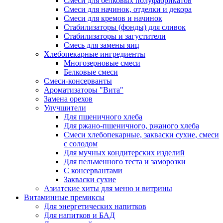
Cмеси для белковых полуфабрикатов
Смеси для начинок, отделки и декора
Смеси для кремов и начинок
Стабилизаторы (фонды) для сливок
Стабилизаторы и загустители
Смесь для замены яиц
Хлебопекарные ингредиенты
Многозерновые смеси
Белковые смеси
Смеси-консерванты
Ароматизаторы "Вита"
Замена орехов
Улучшители
Для пшеничного хлеба
Для ржано-пшеничного, ржаного хлеба
Смеси хлебопекарные, закваски сухие, смеси
с солодом
Для мучных кондитерских изделий
Для пельменного теста и заморозки
С консервантами
Закваски сухие
Азиатские хиты для меню и витрины
Витаминные премиксы
Для энергетических напитков
Для напитков и БАД