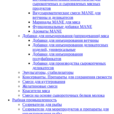
сырокопченых и сыровяленых мясных
продуктов
Вкусоароматические смеси MANE для
ветчины и деликатесов
Маринады MANE для мяса
Функциональные добавки MANE
Ароматы MANE
Добавки для инъецирования (шприцевания) мяса
Добавки для инъецирования ветчины
Добавки для инъецирования деликатесных
изделий, универсальные
Добавки для инъецирования
полуфабрикатов
Добавки для производства сырокопченых
деликатесов
Эмульгаторы, стабилизаторы
Консерванты. Препараты для сохранения свежести
Смеси для куттерования
Желатиновые смеси
Красители мяса
Смеси на основе сывороточных белков молока
Рыбная промышленность
Созреватели для рыбы
Созреватели для морепродуктов и препараты для
инъектирования рыбы