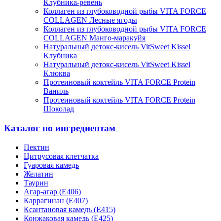
Клубника-ревень
Коллаген из глубоководной рыбы VITA FORCE
COLLAGEN Лесные ягоды
Коллаген из глубоководной рыбы VITA FORCE
COLLAGEN Манго-маракуйя
Натуральный детокс-кисель VitSweet Kissel
Клубника
Натуральный детокс-кисель VitSweet Kissel
Клюква
Протеиновый коктейль VITA FORCE Protein
Ваниль
Протеиновый коктейль VITA FORCE Protein
Шоколад
Каталог по ингредиентам
Пектин
Цитрусовая клетчатка
Гуаровая камедь
Желатин
Таурин
Агар-агар (Е406)
Каррагинан (Е407)
Ксантановая камедь (Е415)
Конжаковая камедь (Е425)