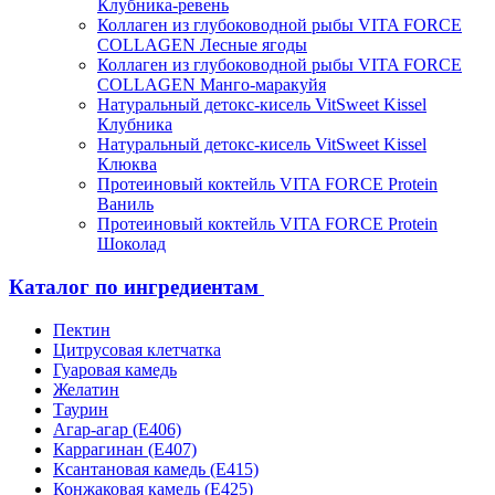
Клубника-ревень
Коллаген из глубоководной рыбы VITA FORCE
COLLAGEN Лесные ягоды
Коллаген из глубоководной рыбы VITA FORCE
COLLAGEN Манго-маракуйя
Натуральный детокс-кисель VitSweet Kissel
Клубника
Натуральный детокс-кисель VitSweet Kissel
Клюква
Протеиновый коктейль VITA FORCE Protein
Ваниль
Протеиновый коктейль VITA FORCE Protein
Шоколад
Каталог по ингредиентам
Пектин
Цитрусовая клетчатка
Гуаровая камедь
Желатин
Таурин
Агар-агар (Е406)
Каррагинан (Е407)
Ксантановая камедь (Е415)
Конжаковая камедь (Е425)