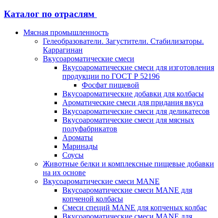
Каталог по отраслям
Мясная промышленность
Гелеобразователи. Загустители. Стабилизаторы.
Каррагинан
Вкусоароматические смеси
Вкусоароматические смеси для изготовления
продукции по ГОСТ Р 52196
Фосфат пищевой
Вкусоароматические добавки для колбасы
Ароматические смеси для придания вкуса
Вкусоароматические смеси для деликатесов
Вкусоароматические смеси для мясных
полуфабрикатов
Ароматы
Маринады
Соусы
Животные белки и комплексные пищевые добавки
на их основе
Вкусоароматические смеси MANE
Вкусоароматические смеси MANE для
копченой колбасы
Смеси специй MANE для копченых колбас
Вкусоароматические смеси MANE для