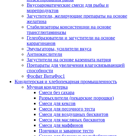
Вкусоароматические смеси для рыбы и
морепродуктов
Загустители, желирующие препараты на основе
желатина
Стабилизаторы консистенции на основе
трансглютаминазы
Гелеобразователи и загустители на основе
каррагинанов
Эмульгаторы, усилители вкуса
Антиокислители
Загустители на основе казеината натрия
Препараты для увеличения влагосвязывающей
способности
Фосфат ВитаФос1
Кондитерская и хлебопекарная промышленность
Мучная кондитерка
Смеси без сахара
Разрыхлители (пекарские порошки)
Смеси для кексов
Смеси для песочного теста
Смеси для воздушных бисквитов
Смеси для масляных бисквитов
Смеси для маффинов
Пончики и заварное тесто