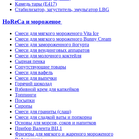
Камедь тары (Е417)
Стабилизатор, загуститель, эмульгатор LBG
HoReCa и мороженое
Смеси для мягкого мороженого Vita Ice
Смеси для мягкого мороженого Bunny Cream
Смеси для замороженного йогурта
Смеси для вендинговых аппаратов
Смеси для молочного коктейля
Сырная пенка
Сопутствующие товары
Смеси для вафель
Смеси для выпечки
Горячий шоколад
Взбивной крем для капкейков
Топпинги
Посыпки
Сиропы
Смеси для граниты (слаш)
Смеси для сладкой ваты и попкорна
Основы для морсов, соков и напитков
Прибор Валента ВЦ.1
Фризеры для мягкого и жареного мороженого