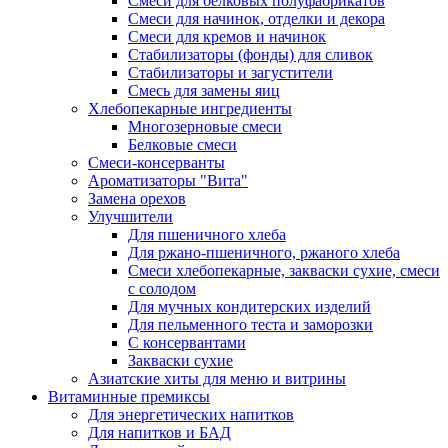
Cмеси для белковых полуфабрикатов
Смеси для начинок, отделки и декора
Смеси для кремов и начинок
Стабилизаторы (фонды) для сливок
Стабилизаторы и загустители
Смесь для замены яиц
Хлебопекарные ингредиенты
Многозерновые смеси
Белковые смеси
Смеси-консерванты
Ароматизаторы "Вита"
Замена орехов
Улучшители
Для пшеничного хлеба
Для ржано-пшеничного, ржаного хлеба
Смеси хлебопекарные, закваски сухие, смеси
с солодом
Для мучных кондитерских изделий
Для пельменного теста и заморозки
С консервантами
Закваски сухие
Азиатские хиты для меню и витрины
Витаминные премиксы
Для энергетических напитков
Для напитков и БАД