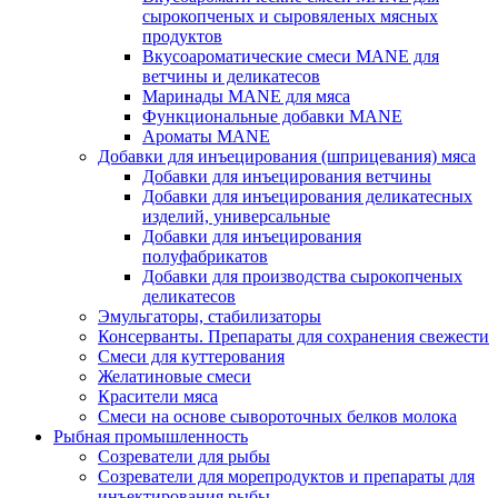
сырокопченых и сыровяленых мясных
продуктов
Вкусоароматические смеси MANE для
ветчины и деликатесов
Маринады MANE для мяса
Функциональные добавки MANE
Ароматы MANE
Добавки для инъецирования (шприцевания) мяса
Добавки для инъецирования ветчины
Добавки для инъецирования деликатесных
изделий, универсальные
Добавки для инъецирования
полуфабрикатов
Добавки для производства сырокопченых
деликатесов
Эмульгаторы, стабилизаторы
Консерванты. Препараты для сохранения свежести
Смеси для куттерования
Желатиновые смеси
Красители мяса
Смеси на основе сывороточных белков молока
Рыбная промышленность
Созреватели для рыбы
Созреватели для морепродуктов и препараты для
инъектирования рыбы