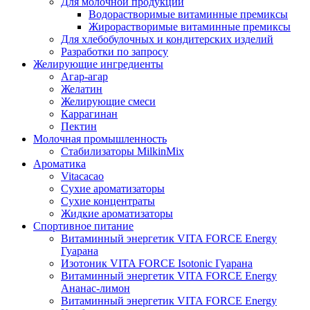
Для молочной продукции
Водорастворимые витаминные премиксы
Жирорастворимые витаминные премиксы
Для хлебобулочных и кондитерских изделий
Разработки по запросу
Желирующие ингредиенты
Агар-агар
Желатин
Желирующие смеси
Каррагинан
Пектин
Молочная промышленность
Стабилизаторы MilkinMix
Ароматика
Vitacacao
Сухие ароматизаторы
Сухие концентраты
Жидкие ароматизаторы
Спортивное питание
Витаминный энергетик VITA FORCE Energy
Гуарана
Изотоник VITA FORCE Isotonic Гуарана
Витаминный энергетик VITA FORCE Energy
Ананас-лимон
Витаминный энергетик VITA FORCE Energy