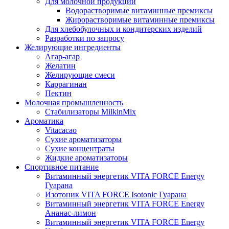
Для молочной продукции
Водорастворимые витаминные премиксы
Жирорастворимые витаминные премиксы
Для хлебобулочных и кондитерских изделий
Разработки по запросу
Желирующие ингредиенты
Агар-агар
Желатин
Желирующие смеси
Каррагинан
Пектин
Молочная промышленность
Стабилизаторы MilkinMix
Ароматика
Vitacacao
Сухие ароматизаторы
Сухие концентраты
Жидкие ароматизаторы
Спортивное питание
Витаминный энергетик VITA FORCE Energy
Гуарана
Изотоник VITA FORCE Isotonic Гуарана
Витаминный энергетик VITA FORCE Energy
Ананас-лимон
Витаминный энергетик VITA FORCE Energy