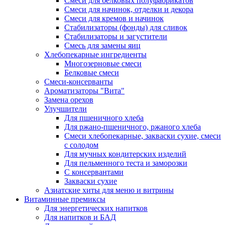
Cмеси для белковых полуфабрикатов
Смеси для начинок, отделки и декора
Смеси для кремов и начинок
Стабилизаторы (фонды) для сливок
Стабилизаторы и загустители
Смесь для замены яиц
Хлебопекарные ингредиенты
Многозерновые смеси
Белковые смеси
Смеси-консерванты
Ароматизаторы "Вита"
Замена орехов
Улучшители
Для пшеничного хлеба
Для ржано-пшеничного, ржаного хлеба
Смеси хлебопекарные, закваски сухие, смеси
с солодом
Для мучных кондитерских изделий
Для пельменного теста и заморозки
С консервантами
Закваски сухие
Азиатские хиты для меню и витрины
Витаминные премиксы
Для энергетических напитков
Для напитков и БАД