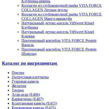
Клубника-ревень
Коллаген из глубоководной рыбы VITA FORCE
COLLAGEN Лесные ягоды
Коллаген из глубоководной рыбы VITA FORCE
COLLAGEN Манго-маракуйя
Натуральный детокс-кисель VitSweet Kissel
Клубника
Натуральный детокс-кисель VitSweet Kissel
Клюква
Протеиновый коктейль VITA FORCE Protein
Ваниль
Протеиновый коктейль VITA FORCE Protein
Шоколад
Каталог по ингредиентам
Пектин
Цитрусовая клетчатка
Гуаровая камедь
Желатин
Таурин
Агар-агар (Е406)
Каррагинан (Е407)
Ксантановая камедь (Е415)
Конжаковая камедь (Е425)