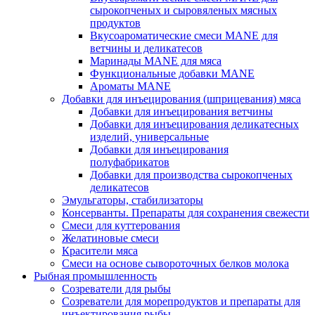
сырокопченых и сыровяленых мясных
продуктов
Вкусоароматические смеси MANE для
ветчины и деликатесов
Маринады MANE для мяса
Функциональные добавки MANE
Ароматы MANE
Добавки для инъецирования (шприцевания) мяса
Добавки для инъецирования ветчины
Добавки для инъецирования деликатесных
изделий, универсальные
Добавки для инъецирования
полуфабрикатов
Добавки для производства сырокопченых
деликатесов
Эмульгаторы, стабилизаторы
Консерванты. Препараты для сохранения свежести
Смеси для куттерования
Желатиновые смеси
Красители мяса
Смеси на основе сывороточных белков молока
Рыбная промышленность
Созреватели для рыбы
Созреватели для морепродуктов и препараты для
инъектирования рыбы