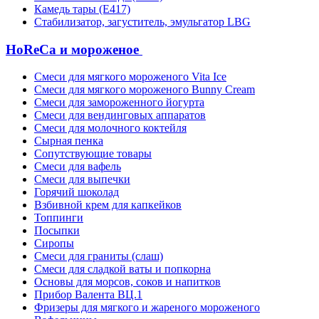
Камедь тары (Е417)
Стабилизатор, загуститель, эмульгатор LBG
HoReCa и мороженое
Смеси для мягкого мороженого Vita Ice
Смеси для мягкого мороженого Bunny Cream
Смеси для замороженного йогурта
Смеси для вендинговых аппаратов
Смеси для молочного коктейля
Сырная пенка
Сопутствующие товары
Смеси для вафель
Смеси для выпечки
Горячий шоколад
Взбивной крем для капкейков
Топпинги
Посыпки
Сиропы
Смеси для граниты (слаш)
Смеси для сладкой ваты и попкорна
Основы для морсов, соков и напитков
Прибор Валента ВЦ.1
Фризеры для мягкого и жареного мороженого