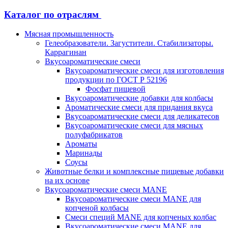
Каталог по отраслям
Мясная промышленность
Гелеобразователи. Загустители. Стабилизаторы.
Каррагинан
Вкусоароматические смеси
Вкусоароматические смеси для изготовления
продукции по ГОСТ Р 52196
Фосфат пищевой
Вкусоароматические добавки для колбасы
Ароматические смеси для придания вкуса
Вкусоароматические смеси для деликатесов
Вкусоароматические смеси для мясных
полуфабрикатов
Ароматы
Маринады
Соусы
Животные белки и комплексные пищевые добавки
на их основе
Вкусоароматические смеси MANE
Вкусоароматические смеси MANE для
копченой колбасы
Смеси специй MANE для копченых колбас
Вкусоароматические смеси MANE для