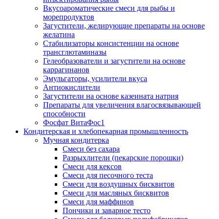
Вкусоароматические смеси для рыбы и
морепродуктов
Загустители, желирующие препараты на основе
желатина
Стабилизаторы консистенции на основе
трансглютаминазы
Гелеобразователи и загустители на основе
каррагинанов
Эмульгаторы, усилители вкуса
Антиокислители
Загустители на основе казеината натрия
Препараты для увеличения влагосвязывающей
способности
Фосфат ВитаФос1
Кондитерская и хлебопекарная промышленность
Мучная кондитерка
Смеси без сахара
Разрыхлители (пекарские порошки)
Смеси для кексов
Смеси для песочного теста
Смеси для воздушных бисквитов
Смеси для масляных бисквитов
Смеси для маффинов
Пончики и заварное тесто