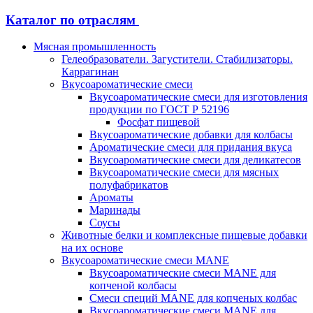
Каталог по отраслям
Мясная промышленность
Гелеобразователи. Загустители. Стабилизаторы.
Каррагинан
Вкусоароматические смеси
Вкусоароматические смеси для изготовления
продукции по ГОСТ Р 52196
Фосфат пищевой
Вкусоароматические добавки для колбасы
Ароматические смеси для придания вкуса
Вкусоароматические смеси для деликатесов
Вкусоароматические смеси для мясных
полуфабрикатов
Ароматы
Маринады
Соусы
Животные белки и комплексные пищевые добавки
на их основе
Вкусоароматические смеси MANE
Вкусоароматические смеси MANE для
копченой колбасы
Смеси специй MANE для копченых колбас
Вкусоароматические смеси MANE для