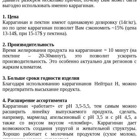
выгодно использовать именно каррагинан.
1. Цена
Каррагинан и пектин имеют одинаковую дозировку (14г/кг),
но по цене каррагинан позволит Вам сэкономить ~15% (цена
13-14$, при 15-17$ у пектина).
2. Производительность
Время желирования продукта на каррагинане = 10 минут (на
пектине – 20-30минут), это позволит ускорить
производительность. Это особенно актуально для регионов с
жарким климатом.
3. Больше сроки годности изделия
Благодаря использованию каррагинанов Нейтрал Н, можно
предотвратить высыхание продукта.
4. Расширение ассортимента
Каррагинан «работает» от рН 3,5-5,5, тем самым можно
расширить линейку выпускаемого продукта, сделать,
например, мармелад апельсиновый с рН 3,5 и с рН 4,5, а
также со вкусом вкусом «пломбир». Каррагинан дает
возможность создания упругой и жевательной структуры.
Хорошо работает с молочным продуктом (сухое молоко,