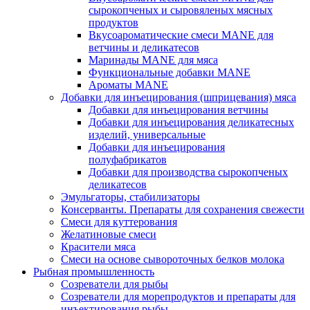
сырокопченых и сыровяленых мясных
продуктов
Вкусоароматические смеси MANE для
ветчины и деликатесов
Маринады MANE для мяса
Функциональные добавки MANE
Ароматы MANE
Добавки для инъецирования (шприцевания) мяса
Добавки для инъецирования ветчины
Добавки для инъецирования деликатесных
изделий, универсальные
Добавки для инъецирования
полуфабрикатов
Добавки для производства сырокопченых
деликатесов
Эмульгаторы, стабилизаторы
Консерванты. Препараты для сохранения свежести
Смеси для куттерования
Желатиновые смеси
Красители мяса
Смеси на основе сывороточных белков молока
Рыбная промышленность
Созреватели для рыбы
Созреватели для морепродуктов и препараты для
инъектирования рыбы