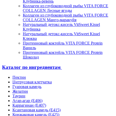
Клубника-ревень
Коллаген из глубоководной рыбы VITA FORCE
COLLAGEN Лесные ягоды
Коллаген из глубоководной рыбы VITA FORCE
COLLAGEN Манго-маракуйя
Натуральный детокс-кисель VitSweet Kissel
Клубника
Натуральный детокс-кисель VitSweet Kissel
Клюква
Протеиновый коктейль VITA FORCE Protein
Ваниль
Протеиновый коктейль VITA FORCE Protein
Шоколад
Каталог по ингредиентам
Пектин
Цитрусовая клетчатка
Гуаровая камедь
Желатин
Таурин
Агар-агар (Е406)
Каррагинан (Е407)
Ксантановая камедь (Е415)
Конжаковая камедь (Е425)