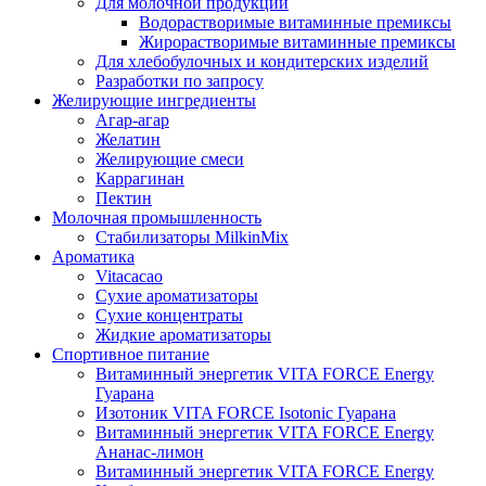
Для молочной продукции
Водорастворимые витаминные премиксы
Жирорастворимые витаминные премиксы
Для хлебобулочных и кондитерских изделий
Разработки по запросу
Желирующие ингредиенты
Агар-агар
Желатин
Желирующие смеси
Каррагинан
Пектин
Молочная промышленность
Стабилизаторы MilkinMix
Ароматика
Vitacacao
Сухие ароматизаторы
Сухие концентраты
Жидкие ароматизаторы
Спортивное питание
Витаминный энергетик VITA FORCE Energy
Гуарана
Изотоник VITA FORCE Isotonic Гуарана
Витаминный энергетик VITA FORCE Energy
Ананас-лимон
Витаминный энергетик VITA FORCE Energy