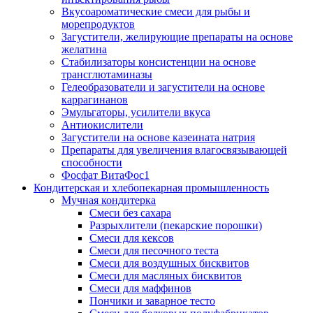
Вкусоароматические смеси для рыбы и
морепродуктов
Загустители, желирующие препараты на основе
желатина
Стабилизаторы консистенции на основе
трансглютаминазы
Гелеобразователи и загустители на основе
каррагинанов
Эмульгаторы, усилители вкуса
Антиокислители
Загустители на основе казеината натрия
Препараты для увеличения влагосвязывающей
способности
Фосфат ВитаФос1
Кондитерская и хлебопекарная промышленность
Мучная кондитерка
Смеси без сахара
Разрыхлители (пекарские порошки)
Смеси для кексов
Смеси для песочного теста
Смеси для воздушных бисквитов
Смеси для масляных бисквитов
Смеси для маффинов
Пончики и заварное тесто