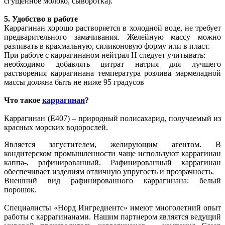
сгущенное молоко, сыворотка).
5. Удобство в работе
Каррагинан хорошо растворяется в холодной воде, не требует
предварительного замачивания. Желейную массу можно
разливать в крахмальную, силиконовую форму или в пласт.
При работе с каррагинаном нейтрал Н следует учитывать:
необходимо добавлять цитрат натрия для лучшего
растворения каррагинана температура розлива мармеладной
массы должна быть не ниже 95 градусов
Что такое
каррагинан
?
Каррагинан (Е407) – природный полисахарид, получаемый из
красных морских водорослей.
Является загустителем, желирующим агентом. В
кондитерском промышленности чаще используют каррагинан
каппа-, рафинированный. Рафинированный каррагинан
обеспечивает изделиям отличную упругость и прозрачность.
Внешний вид рафинированного каррагинана: белый
порошок.
Специалисты «Норд Ингредиентс» имеют многолетний опыт
работы с каррагинанами. Нашим партнером являятся ведущий