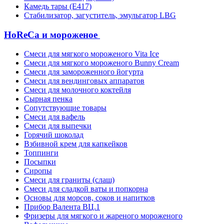
Камедь тары (Е417)
Стабилизатор, загуститель, эмульгатор LBG
HoReCa и мороженое
Смеси для мягкого мороженого Vita Ice
Смеси для мягкого мороженого Bunny Cream
Смеси для замороженного йогурта
Смеси для вендинговых аппаратов
Смеси для молочного коктейля
Сырная пенка
Сопутствующие товары
Смеси для вафель
Смеси для выпечки
Горячий шоколад
Взбивной крем для капкейков
Топпинги
Посыпки
Сиропы
Смеси для граниты (слаш)
Смеси для сладкой ваты и попкорна
Основы для морсов, соков и напитков
Прибор Валента ВЦ.1
Фризеры для мягкого и жареного мороженого