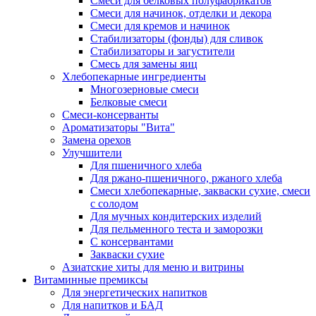
Cмеси для белковых полуфабрикатов
Смеси для начинок, отделки и декора
Смеси для кремов и начинок
Стабилизаторы (фонды) для сливок
Стабилизаторы и загустители
Смесь для замены яиц
Хлебопекарные ингредиенты
Многозерновые смеси
Белковые смеси
Смеси-консерванты
Ароматизаторы "Вита"
Замена орехов
Улучшители
Для пшеничного хлеба
Для ржано-пшеничного, ржаного хлеба
Смеси хлебопекарные, закваски сухие, смеси
с солодом
Для мучных кондитерских изделий
Для пельменного теста и заморозки
С консервантами
Закваски сухие
Азиатские хиты для меню и витрины
Витаминные премиксы
Для энергетических напитков
Для напитков и БАД