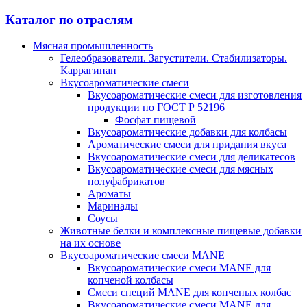
Каталог по отраслям
Мясная промышленность
Гелеобразователи. Загустители. Стабилизаторы.
Каррагинан
Вкусоароматические смеси
Вкусоароматические смеси для изготовления
продукции по ГОСТ Р 52196
Фосфат пищевой
Вкусоароматические добавки для колбасы
Ароматические смеси для придания вкуса
Вкусоароматические смеси для деликатесов
Вкусоароматические смеси для мясных
полуфабрикатов
Ароматы
Маринады
Соусы
Животные белки и комплексные пищевые добавки
на их основе
Вкусоароматические смеси MANE
Вкусоароматические смеси MANE для
копченой колбасы
Смеси специй MANE для копченых колбас
Вкусоароматические смеси MANE для