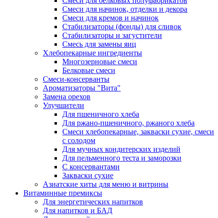
Cмеси для белковых полуфабрикатов
Смеси для начинок, отделки и декора
Смеси для кремов и начинок
Стабилизаторы (фонды) для сливок
Стабилизаторы и загустители
Смесь для замены яиц
Хлебопекарные ингредиенты
Многозерновые смеси
Белковые смеси
Смеси-консерванты
Ароматизаторы "Вита"
Замена орехов
Улучшители
Для пшеничного хлеба
Для ржано-пшеничного, ржаного хлеба
Смеси хлебопекарные, закваски сухие, смеси
с солодом
Для мучных кондитерских изделий
Для пельменного теста и заморозки
С консервантами
Закваски сухие
Азиатские хиты для меню и витрины
Витаминные премиксы
Для энергетических напитков
Для напитков и БАД