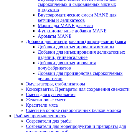
сырокопченых и сыровяленых мясных
продуктов
Вкусоароматические смеси MANE для
ветчины и деликатесов
Маринады MANE для мяса
Функциональные добавки MANE
Ароматы MANE
Добавки для инъецирования (шприцевания) мяса
Добавки для инъецирования ветчины
Добавки для инъецирования деликатесных
изделий, универсальные
Добавки для инъецирования
полуфабрикатов
Добавки для производства сырокопченых
деликатесов
Эмульгаторы, стабилизаторы
Консерванты. Препараты для сохранения свежести
Смеси для куттерования
Желатиновые смеси
Красители мяса
Смеси на основе сывороточных белков молока
Рыбная промышленность
Созреватели для рыбы
Созреватели для морепродуктов и препараты для
инъектирования рыбы