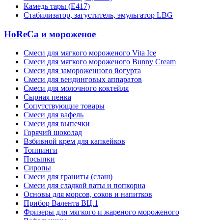
Камедь тары (Е417)
Стабилизатор, загуститель, эмульгатор LBG
HoReCa и мороженое
Смеси для мягкого мороженого Vita Ice
Смеси для мягкого мороженого Bunny Cream
Смеси для замороженного йогурта
Смеси для вендинговых аппаратов
Смеси для молочного коктейля
Сырная пенка
Сопутствующие товары
Смеси для вафель
Смеси для выпечки
Горячий шоколад
Взбивной крем для капкейков
Топпинги
Посыпки
Сиропы
Смеси для граниты (слаш)
Смеси для сладкой ваты и попкорна
Основы для морсов, соков и напитков
Прибор Валента ВЦ.1
Фризеры для мягкого и жареного мороженого