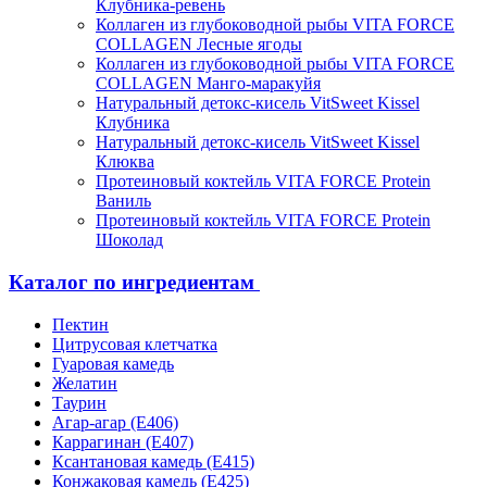
Клубника-ревень
Коллаген из глубоководной рыбы VITA FORCE
COLLAGEN Лесные ягоды
Коллаген из глубоководной рыбы VITA FORCE
COLLAGEN Манго-маракуйя
Натуральный детокс-кисель VitSweet Kissel
Клубника
Натуральный детокс-кисель VitSweet Kissel
Клюква
Протеиновый коктейль VITA FORCE Protein
Ваниль
Протеиновый коктейль VITA FORCE Protein
Шоколад
Каталог по ингредиентам
Пектин
Цитрусовая клетчатка
Гуаровая камедь
Желатин
Таурин
Агар-агар (Е406)
Каррагинан (Е407)
Ксантановая камедь (Е415)
Конжаковая камедь (Е425)