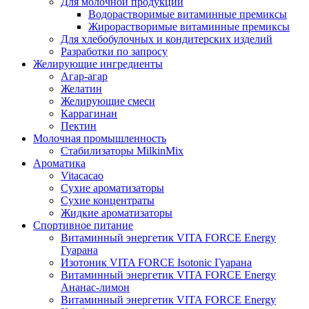
Для молочной продукции
Водорастворимые витаминные премиксы
Жирорастворимые витаминные премиксы
Для хлебобулочных и кондитерских изделий
Разработки по запросу
Желирующие ингредиенты
Агар-агар
Желатин
Желирующие смеси
Каррагинан
Пектин
Молочная промышленность
Стабилизаторы MilkinMix
Ароматика
Vitacacao
Сухие ароматизаторы
Сухие концентраты
Жидкие ароматизаторы
Спортивное питание
Витаминный энергетик VITA FORCE Energy
Гуарана
Изотоник VITA FORCE Isotonic Гуарана
Витаминный энергетик VITA FORCE Energy
Ананас-лимон
Витаминный энергетик VITA FORCE Energy