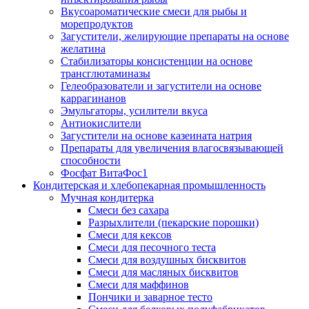
Вкусоароматические смеси для рыбы и
морепродуктов
Загустители, желирующие препараты на основе
желатина
Стабилизаторы консистенции на основе
трансглютаминазы
Гелеобразователи и загустители на основе
каррагинанов
Эмульгаторы, усилители вкуса
Антиокислители
Загустители на основе казеината натрия
Препараты для увеличения влагосвязывающей
способности
Фосфат ВитаФос1
Кондитерская и хлебопекарная промышленность
Мучная кондитерка
Смеси без сахара
Разрыхлители (пекарские порошки)
Смеси для кексов
Смеси для песочного теста
Смеси для воздушных бисквитов
Смеси для масляных бисквитов
Смеси для маффинов
Пончики и заварное тесто