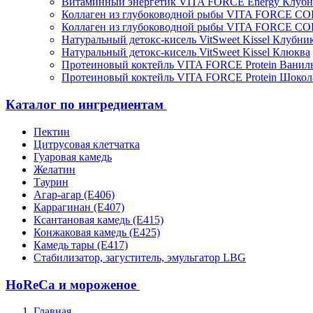
Витаминный энергетик VITA FORCE Energy Клубн
Коллаген из глубоководной рыбы VITA FORCE C
Коллаген из глубоководной рыбы VITA FORCE C
Натуральный детокс-кисель VitSweet Kissel Клубни
Натуральный детокс-кисель VitSweet Kissel Клюква
Протеиновый коктейль VITA FORCE Protein Ванил
Протеиновый коктейль VITA FORCE Protein Шокол
Каталог по ингредиентам
Пектин
Цитрусовая клетчатка
Гуаровая камедь
Желатин
Таурин
Агар-агар (Е406)
Каррагинан (Е407)
Ксантановая камедь (Е415)
Конжаковая камедь (Е425)
Камедь тары (Е417)
Стабилизатор, загуститель, эмульгатор LBG
HoReCa и мороженое
Главная