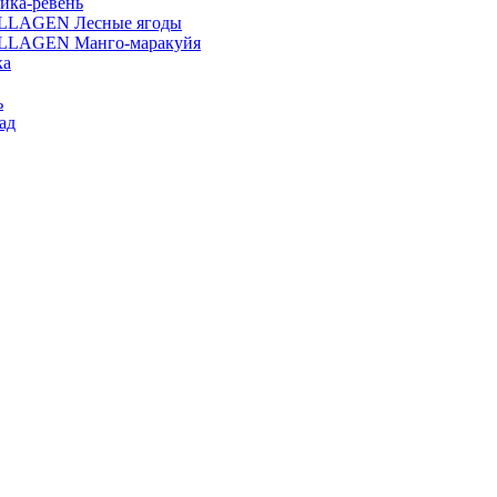
ика-ревень
OLLAGEN Лесные ягоды
OLLAGEN Манго-маракуйя
ка
ь
ад