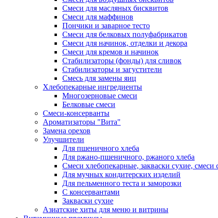
Смеси для масляных бисквитов
Смеси для маффинов
Пончики и заварное тесто
Cмеси для белковых полуфабрикатов
Смеси для начинок, отделки и декора
Смеси для кремов и начинок
Стабилизаторы (фонды) для сливок
Стабилизаторы и загустители
Смесь для замены яиц
Хлебопекарные ингредиенты
Многозерновые смеси
Белковые смеси
Смеси-консерванты
Ароматизаторы "Вита"
Замена орехов
Улучшители
Для пшеничного хлеба
Для ржано-пшеничного, ржаного хлеба
Смеси хлебопекарные, закваски сухие, смеси 
Для мучных кондитерских изделий
Для пельменного теста и заморозки
С консервантами
Закваски сухие
Азиатские хиты для меню и витрины