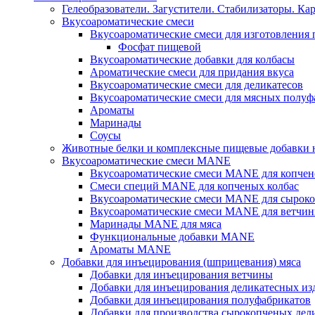
Гелеобразователи. Загустители. Стабилизаторы. Ка
Вкусоароматические смеси
Вкусоароматические смеси для изготовления
Фосфат пищевой
Вкусоароматические добавки для колбасы
Ароматические смеси для придания вкуса
Вкусоароматические смеси для деликатесов
Вкусоароматические смеси для мясных полуф
Ароматы
Маринады
Соусы
Животные белки и комплексные пищевые добавки н
Вкусоароматические смеси MANE
Вкусоароматические смеси MANE для копчен
Смеси специй MANE для копченых колбас
Вкусоароматические смеси MANE для сыроко
Вкусоароматические смеси MANE для ветчин
Маринады MANE для мяса
Функциональные добавки MANE
Ароматы MANE
Добавки для инъецирования (шприцевания) мяса
Добавки для инъецирования ветчины
Добавки для инъецирования деликатесных из
Добавки для инъецирования полуфабрикатов
Добавки для производства сырокопченых дел