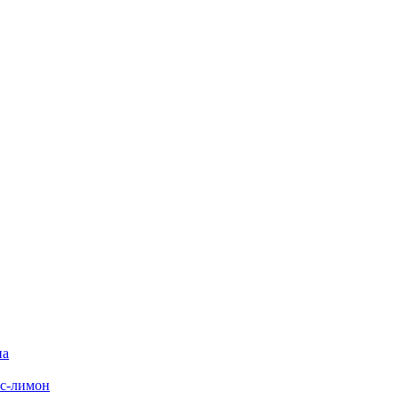
на
с-лимон