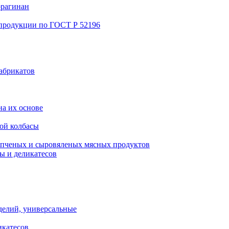
ррагинан
 продукции по ГОСТ Р 52196
абрикатов
а их основе
ой колбасы
пченых и сыровяленых мясных продуктов
ы и деликатесов
делий, универсальные
икатесов