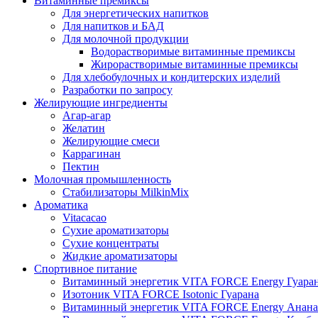
Витаминные премиксы
Для энергетических напитков
Для напитков и БАД
Для молочной продукции
Водорастворимые витаминные премиксы
Жирорастворимые витаминные премиксы
Для хлебобулочных и кондитерских изделий
Разработки по запросу
Желирующие ингредиенты
Агар-агар
Желатин
Желирующие смеси
Каррагинан
Пектин
Молочная промышленность
Стабилизаторы MilkinMix
Ароматика
Vitacacao
Сухие ароматизаторы
Сухие концентраты
Жидкие ароматизаторы
Спортивное питание
Витаминный энергетик VITA FORCE Energy Гуара
Изотоник VITA FORCE Isotonic Гуарана
Витаминный энергетик VITA FORCE Energy Анана