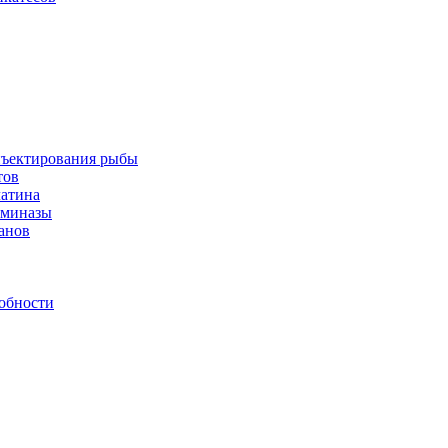
инъектирования рыбы
тов
латина
аминазы
нанов
обности