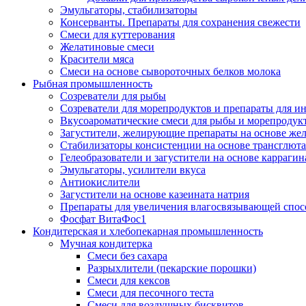
Эмульгаторы, стабилизаторы
Консерванты. Препараты для сохранения свежести
Смеси для куттерования
Желатиновые смеси
Красители мяса
Смеси на основе сывороточных белков молока
Рыбная промышленность
Созреватели для рыбы
Созреватели для морепродуктов и препараты для 
Вкусоароматические смеси для рыбы и морепродук
Загустители, желирующие препараты на основе же
Стабилизаторы консистенции на основе трансглют
Гелеобразователи и загустители на основе карраги
Эмульгаторы, усилители вкуса
Антиокислители
Загустители на основе казеината натрия
Препараты для увеличения влагосвязывающей спос
Фосфат ВитаФос1
Кондитерская и хлебопекарная промышленность
Мучная кондитерка
Смеси без сахара
Разрыхлители (пекарские порошки)
Смеси для кексов
Смеси для песочного теста
Смеси для воздушных бисквитов