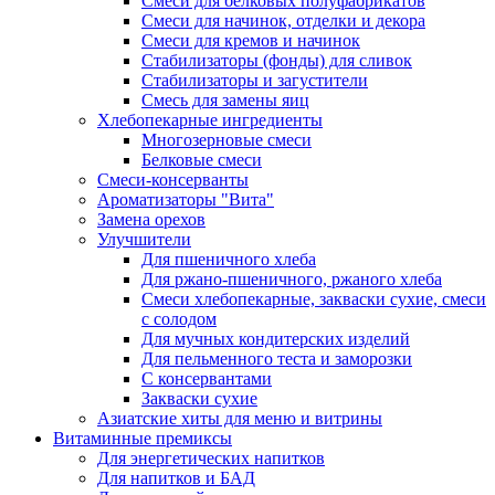
Cмеси для белковых полуфабрикатов
Смеси для начинок, отделки и декора
Смеси для кремов и начинок
Стабилизаторы (фонды) для сливок
Стабилизаторы и загустители
Смесь для замены яиц
Хлебопекарные ингредиенты
Многозерновые смеси
Белковые смеси
Смеси-консерванты
Ароматизаторы "Вита"
Замена орехов
Улучшители
Для пшеничного хлеба
Для ржано-пшеничного, ржаного хлеба
Смеси хлебопекарные, закваски сухие, смеси
с солодом
Для мучных кондитерских изделий
Для пельменного теста и заморозки
С консервантами
Закваски сухие
Азиатские хиты для меню и витрины
Витаминные премиксы
Для энергетических напитков
Для напитков и БАД