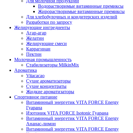
Для молочной продукции
Водорастворимые витаминные премиксы
Жирорастворимые витаминные премиксы
Для хлебобулочных и кондитерских изделий
Разработки по запросу
Желирующие ингредиенты
Агар-агар
Желатин
Желирующие смеси
Каррагинан
Пектин
Молочная промышленность
Стабилизаторы MilkinMix
Ароматика
Vitacacao
Сухие ароматизаторы
Сухие концентраты
Жидкие ароматизаторы
Спортивное питание
Витаминный энергетик VITA FORCE Energy
Гуарана
Изотоник VITA FORCE Isotonic Гуарана
Витаминный энергетик VITA FORCE Energy
Ананас-лимон
Витаминный энергетик VITA FORCE Energy