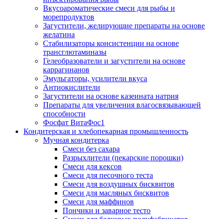
Вкусоароматические смеси для рыбы и
морепродуктов
Загустители, желирующие препараты на основе
желатина
Стабилизаторы консистенции на основе
трансглютаминазы
Гелеобразователи и загустители на основе
каррагинанов
Эмульгаторы, усилители вкуса
Антиокислители
Загустители на основе казеината натрия
Препараты для увеличения влагосвязывающей
способности
Фосфат ВитаФос1
Кондитерская и хлебопекарная промышленность
Мучная кондитерка
Смеси без сахара
Разрыхлители (пекарские порошки)
Смеси для кексов
Смеси для песочного теста
Смеси для воздушных бисквитов
Смеси для масляных бисквитов
Смеси для маффинов
Пончики и заварное тесто