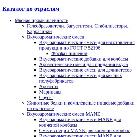
Каталог по отраслям
Мясная промышленность
Гелеобразователи. Загустители. Стабилизаторы.
Каррагинан
Вкусоароматические смеси
Вкусоароматические смеси для изготовления
продукции по ГОСТ Р 52196
Фосфат пищевой
Вкусоароматические добавки для колбасы
Ароматические смеси для придания вкуса
Вкусоароматические смеси для деликатесов
Вкусоароматические смеси для мясных
полуфабрикатов
Ароматы
Маринады
Соусы
Животные белки и комплексные пищевые добавки
на их основе
Вкусоароматические смеси MANE
Вкусоароматические смеси MANE для
копченой колбасы
Смеси специй MANE для копченых колбас
Вкусоароматические смеси MANE для