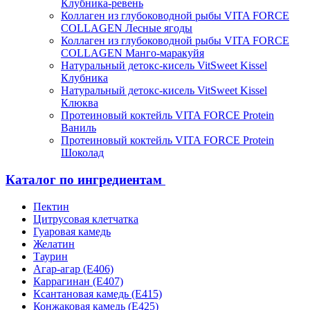
Клубника-ревень
Коллаген из глубоководной рыбы VITA FORCE
COLLAGEN Лесные ягоды
Коллаген из глубоководной рыбы VITA FORCE
COLLAGEN Манго-маракуйя
Натуральный детокс-кисель VitSweet Kissel
Клубника
Натуральный детокс-кисель VitSweet Kissel
Клюква
Протеиновый коктейль VITA FORCE Protein
Ваниль
Протеиновый коктейль VITA FORCE Protein
Шоколад
Каталог по ингредиентам
Пектин
Цитрусовая клетчатка
Гуаровая камедь
Желатин
Таурин
Агар-агар (Е406)
Каррагинан (Е407)
Ксантановая камедь (Е415)
Конжаковая камедь (Е425)