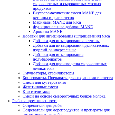
сырокопченых и сыровяленых мясных
продуктов
Вкусоароматические смеси MANE для
ветчины и деликатесов
Маринады MANE для мяса
Функциональные добавки MANE
Ароматы MANE
Добавки для инъецирования (шприцевания) мяса
Добавки для инъецирования ветчины
Добавки для инъецирования деликатесных
изделий, универсальные
Добавки для инъецирования
полуфабрикатов
Добавки для производства сырокопченых
деликатесов
Эмульгаторы, стабилизаторы
Консерванты. Препараты для сохранения свежести
Смеси для куттерования
Желатиновые смеси
Красители мяса
Смеси на основе сывороточных белков молока
Рыбная промышленность
Созреватели для рыбы
Созреватели для морепродуктов и препараты для
инъектирования рыбы