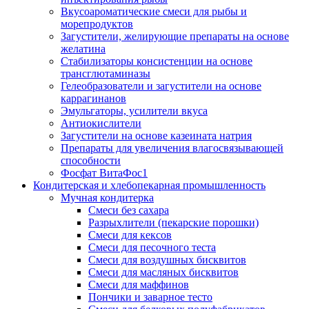
Вкусоароматические смеси для рыбы и
морепродуктов
Загустители, желирующие препараты на основе
желатина
Стабилизаторы консистенции на основе
трансглютаминазы
Гелеобразователи и загустители на основе
каррагинанов
Эмульгаторы, усилители вкуса
Антиокислители
Загустители на основе казеината натрия
Препараты для увеличения влагосвязывающей
способности
Фосфат ВитаФос1
Кондитерская и хлебопекарная промышленность
Мучная кондитерка
Смеси без сахара
Разрыхлители (пекарские порошки)
Смеси для кексов
Смеси для песочного теста
Смеси для воздушных бисквитов
Смеси для масляных бисквитов
Смеси для маффинов
Пончики и заварное тесто