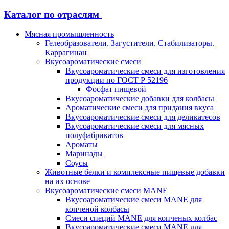
Каталог по отраслям
Мясная промышленность
Гелеобразователи. Загустители. Стабилизаторы.
Каррагинан
Вкусоароматические смеси
Вкусоароматические смеси для изготовления
продукции по ГОСТ Р 52196
Фосфат пищевой
Вкусоароматические добавки для колбасы
Ароматические смеси для придания вкуса
Вкусоароматические смеси для деликатесов
Вкусоароматические смеси для мясных
полуфабрикатов
Ароматы
Маринады
Соусы
Животные белки и комплексные пищевые добавки
на их основе
Вкусоароматические смеси MANE
Вкусоароматические смеси MANE для
копченой колбасы
Смеси специй MANE для копченых колбас
Вкусоароматические смеси MANE для