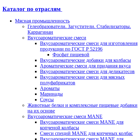
Каталог по отраслям
Мясная промышленность
Гелеобразователи. Загустители. Стабилизаторы.
Каррагинан
Вкусоароматические смеси
Вкусоароматические смеси для изготовления
продукции по ГОСТ Р 52196
Фосфат пищевой
Вкусоароматические добавки для колбасы
Ароматические смеси для придания вкуса
Вкусоароматические смеси для деликатесов
Вкусоароматические смеси для мясных
полуфабрикатов
Ароматы
Маринады
Соусы
Животные белки и комплексные пищевые добавки
на их основе
Вкусоароматические смеси MANE
Вкусоароматические смеси MANE для
копченой колбасы
Смеси специй MANE для копченых колбас
Вкусоароматические смеси MANE для