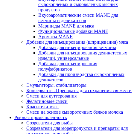
сырокопченых и сыровяленых мясных
продуктов
Вкусоароматические смеси MANE для
ветчины и деликатесов
Маринады MANE для мяса
Функциональные добавки MANE
Ароматы MANE
Добавки для инъецирования (шприцевания) мяса
Добавки для инъецирования ветчины
Добавки для инъецирования деликатесных
изделий, универсальные
Добавки для инъецирования
полуфабрикатов
Добавки для производства сырокопченых
деликатесов
Эмульгаторы, стабилизаторы
Консерванты. Препараты для сохранения свежести
Смеси для куттерования
Желатиновые смеси
Красители мяса
Смеси на основе сывороточных белков молока
Рыбная промышленность
Созреватели для рыбы
Созреватели для морепродуктов и препараты для
инъектирования рыбы