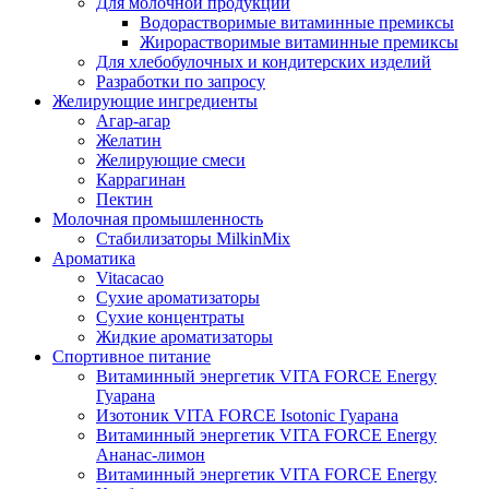
Для молочной продукции
Водорастворимые витаминные премиксы
Жирорастворимые витаминные премиксы
Для хлебобулочных и кондитерских изделий
Разработки по запросу
Желирующие ингредиенты
Агар-агар
Желатин
Желирующие смеси
Каррагинан
Пектин
Молочная промышленность
Стабилизаторы MilkinMix
Ароматика
Vitacacao
Сухие ароматизаторы
Сухие концентраты
Жидкие ароматизаторы
Спортивное питание
Витаминный энергетик VITA FORCE Energy
Гуарана
Изотоник VITA FORCE Isotonic Гуарана
Витаминный энергетик VITA FORCE Energy
Ананас-лимон
Витаминный энергетик VITA FORCE Energy