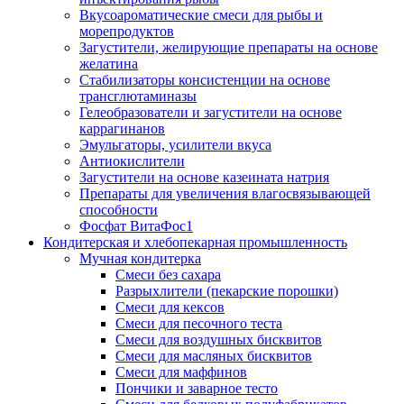
Вкусоароматические смеси для рыбы и
морепродуктов
Загустители, желирующие препараты на основе
желатина
Стабилизаторы консистенции на основе
трансглютаминазы
Гелеобразователи и загустители на основе
каррагинанов
Эмульгаторы, усилители вкуса
Антиокислители
Загустители на основе казеината натрия
Препараты для увеличения влагосвязывающей
способности
Фосфат ВитаФос1
Кондитерская и хлебопекарная промышленность
Мучная кондитерка
Смеси без сахара
Разрыхлители (пекарские порошки)
Смеси для кексов
Смеси для песочного теста
Смеси для воздушных бисквитов
Смеси для масляных бисквитов
Смеси для маффинов
Пончики и заварное тесто