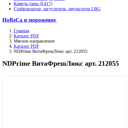
Камедь тары (Е417)
Стабилизатор, загуститель, эмульгатор LBG
HoReCa и мороженое
Главная
Каталог PDF
Мясное направление
Каталог PDF
NDPrime ВитаФрешЛюкс арт. 212055
NDPrime ВитаФрешЛюкс арт. 212055