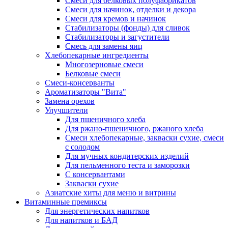
Cмеси для белковых полуфабрикатов
Смеси для начинок, отделки и декора
Смеси для кремов и начинок
Стабилизаторы (фонды) для сливок
Стабилизаторы и загустители
Смесь для замены яиц
Хлебопекарные ингредиенты
Многозерновые смеси
Белковые смеси
Смеси-консерванты
Ароматизаторы "Вита"
Замена орехов
Улучшители
Для пшеничного хлеба
Для ржано-пшеничного, ржаного хлеба
Смеси хлебопекарные, закваски сухие, смеси
с солодом
Для мучных кондитерских изделий
Для пельменного теста и заморозки
С консервантами
Закваски сухие
Азиатские хиты для меню и витрины
Витаминные премиксы
Для энергетических напитков
Для напитков и БАД