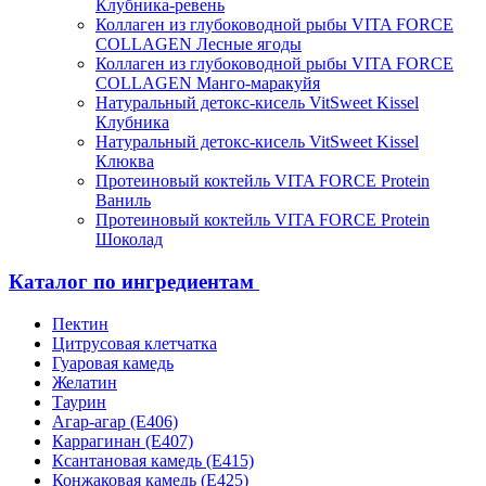
Клубника-ревень
Коллаген из глубоководной рыбы VITA FORCE
COLLAGEN Лесные ягоды
Коллаген из глубоководной рыбы VITA FORCE
COLLAGEN Манго-маракуйя
Натуральный детокс-кисель VitSweet Kissel
Клубника
Натуральный детокс-кисель VitSweet Kissel
Клюква
Протеиновый коктейль VITA FORCE Protein
Ваниль
Протеиновый коктейль VITA FORCE Protein
Шоколад
Каталог по ингредиентам
Пектин
Цитрусовая клетчатка
Гуаровая камедь
Желатин
Таурин
Агар-агар (Е406)
Каррагинан (Е407)
Ксантановая камедь (Е415)
Конжаковая камедь (Е425)