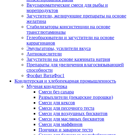
Вкусоароматические смеси для рыбы и
морепродуктов
Загустители, желирующие препараты на основе
желатина
Стабилизаторы консистенции на основе
трансглютаминазы
Гелеобразователи и загустители на основе
каррагинанов
Эмульгаторы, усилители вкуса
Антиокислители
Загустители на основе казеината натрия
Препараты для увеличения влагосвязывающей
способности
Фосфат ВитаФос1
Кондитерская и хлебопекарная промышленность
Мучная кондитерка
Смеси без сахара
Разрыхлители (пекарские порошки)
Смеси для кексов
Смеси для песочного теста
Смеси для воздушных бисквитов
Смеси для масляных бисквитов
Смеси для маффинов
Пончики и заварное тесто