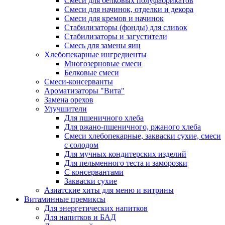
Cмеси для белковых полуфабрикатов
Смеси для начинок, отделки и декора
Смеси для кремов и начинок
Стабилизаторы (фонды) для сливок
Стабилизаторы и загустители
Смесь для замены яиц
Хлебопекарные ингредиенты
Многозерновые смеси
Белковые смеси
Смеси-консерванты
Ароматизаторы "Вита"
Замена орехов
Улучшители
Для пшеничного хлеба
Для ржано-пшеничного, ржаного хлеба
Смеси хлебопекарные, закваски сухие, смеси
с солодом
Для мучных кондитерских изделий
Для пельменного теста и заморозки
С консервантами
Закваски сухие
Азиатские хиты для меню и витрины
Витаминные премиксы
Для энергетических напитков
Для напитков и БАД