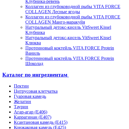
Клубника-ревень
Коллаген из глубоководной рыбы VITA FORCE
COLLAGEN Лесные ягоды
Коллаген из глубоководной рыбы VITA FORCE
COLLAGEN Манго-маракуйя
Натуральный детокс-кисель VitSweet Kissel
Клубника
Натуральный детокс-кисель VitSweet Kissel
Клюква
Протеиновый коктейль VITA FORCE Protein
Ваниль
Протеиновый коктейль VITA FORCE Protein
Шоколад
Каталог по ингредиентам
Пектин
Цитрусовая клетчатка
Гуаровая камедь
Желатин
Таурин
Агар-агар (Е406)
Каррагинан (Е407)
Ксантановая камедь (Е415)
Конжаковая камедь (Е425)