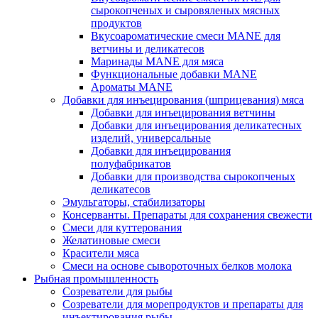
сырокопченых и сыровяленых мясных
продуктов
Вкусоароматические смеси MANE для
ветчины и деликатесов
Маринады MANE для мяса
Функциональные добавки MANE
Ароматы MANE
Добавки для инъецирования (шприцевания) мяса
Добавки для инъецирования ветчины
Добавки для инъецирования деликатесных
изделий, универсальные
Добавки для инъецирования
полуфабрикатов
Добавки для производства сырокопченых
деликатесов
Эмульгаторы, стабилизаторы
Консерванты. Препараты для сохранения свежести
Смеси для куттерования
Желатиновые смеси
Красители мяса
Смеси на основе сывороточных белков молока
Рыбная промышленность
Созреватели для рыбы
Созреватели для морепродуктов и препараты для
инъектирования рыбы