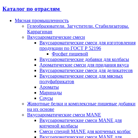
Каталог по отраслям
Мясная промышленность
Гелеобразователи. Загустители. Стабилизаторы.
Каррагинан
Вкусоароматические смеси
Вкусоароматические смеси для изготовления
продукции по ГОСТ Р 52196
Фосфат пищевой
Вкусоароматические добавки для колбасы
Ароматические смеси для придания вкуса
Вкусоароматические смеси для деликатесов
Вкусоароматические смеси для мясных
полуфабрикатов
Ароматы
Маринады
Соусы
Животные белки и комплексные пищевые добавки
на их основе
Вкусоароматические смеси MANE
Вкусоароматические смеси MANE для
копченой колбасы
Смеси специй MANE для копченых колбас
Вкусоароматические смеси MANE для