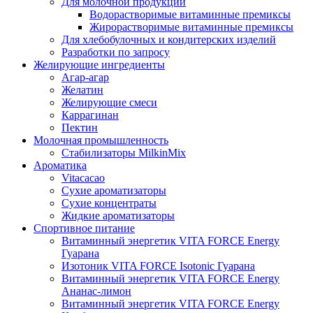
Для молочной продукции
Водорастворимые витаминные премиксы
Жирорастворимые витаминные премиксы
Для хлебобулочных и кондитерских изделий
Разработки по запросу
Желирующие ингредиенты
Агар-агар
Желатин
Желирующие смеси
Каррагинан
Пектин
Молочная промышленность
Стабилизаторы MilkinMix
Ароматика
Vitacacao
Сухие ароматизаторы
Сухие концентраты
Жидкие ароматизаторы
Спортивное питание
Витаминный энергетик VITA FORCE Energy
Гуарана
Изотоник VITA FORCE Isotonic Гуарана
Витаминный энергетик VITA FORCE Energy
Ананас-лимон
Витаминный энергетик VITA FORCE Energy