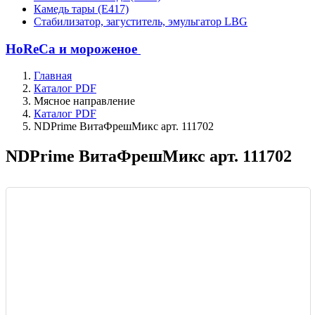
Камедь тары (Е417)
Стабилизатор, загуститель, эмульгатор LBG
HoReCa и мороженое
Главная
Каталог PDF
Мясное направление
Каталог PDF
NDPrime ВитаФрешМикс арт. 111702
NDPrime ВитаФрешМикс арт. 111702