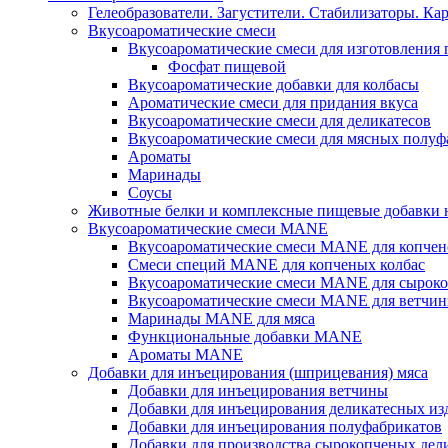
Гелеобразователи. Загустители. Стабилизаторы. Ка
Вкусоароматические смеси
Вкусоароматические смеси для изготовления
Фосфат пищевой
Вкусоароматические добавки для колбасы
Ароматические смеси для придания вкуса
Вкусоароматические смеси для деликатесов
Вкусоароматические смеси для мясных полуф
Ароматы
Маринады
Соусы
Животные белки и комплексные пищевые добавки н
Вкусоароматические смеси MANE
Вкусоароматические смеси MANE для копчен
Смеси специй MANE для копченых колбас
Вкусоароматические смеси MANE для сыроко
Вкусоароматические смеси MANE для ветчин
Маринады MANE для мяса
Функциональные добавки MANE
Ароматы MANE
Добавки для инъецирования (шприцевания) мяса
Добавки для инъецирования ветчины
Добавки для инъецирования деликатесных из
Добавки для инъецирования полуфабрикатов
Добавки для производства сырокопченых дел