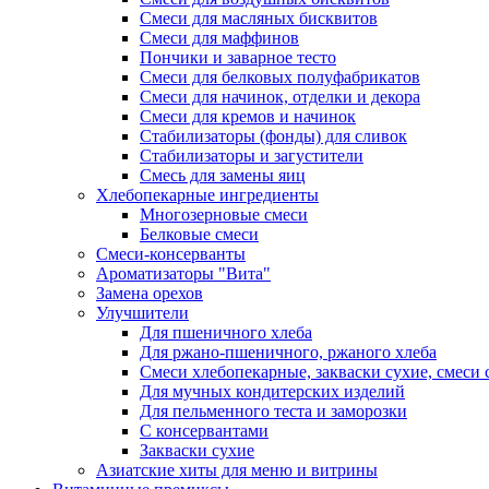
Смеси для масляных бисквитов
Смеси для маффинов
Пончики и заварное тесто
Cмеси для белковых полуфабрикатов
Смеси для начинок, отделки и декора
Смеси для кремов и начинок
Стабилизаторы (фонды) для сливок
Стабилизаторы и загустители
Смесь для замены яиц
Хлебопекарные ингредиенты
Многозерновые смеси
Белковые смеси
Смеси-консерванты
Ароматизаторы "Вита"
Замена орехов
Улучшители
Для пшеничного хлеба
Для ржано-пшеничного, ржаного хлеба
Смеси хлебопекарные, закваски сухие, смеси 
Для мучных кондитерских изделий
Для пельменного теста и заморозки
С консервантами
Закваски сухие
Азиатские хиты для меню и витрины