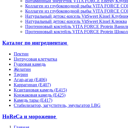
Витаминный энергетик VITA FORCE Energy Клубн
Коллаген из глубоководной рыбы VITA FORCE C
Коллаген из глубоководной рыбы VITA FORCE C
Натуральный детокс-кисель VitSweet Kissel Клубни
Натуральный детокс-кисель VitSweet Kissel Клюква
Протеиновый коктейль VITA FORCE Protein Ванил
Протеиновый коктейль VITA FORCE Protein Шокол
Каталог по ингредиентам
Пектин
Цитрусовая клетчатка
Гуаровая камедь
Желатин
Таурин
Агар-агар (Е406)
Каррагинан (Е407)
Ксантановая камедь (Е415)
Конжаковая камедь (Е425)
Камедь тары (Е417)
Стабилизатор, загуститель, эмульгатор LBG
HoReCa и мороженое
Главная