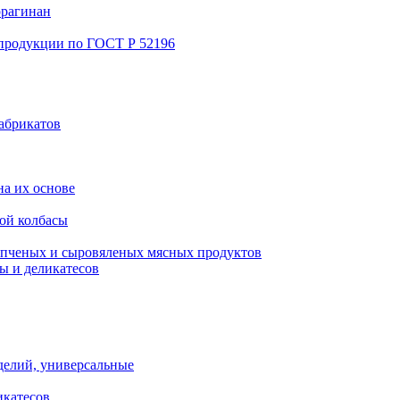
ррагинан
 продукции по ГОСТ Р 52196
абрикатов
а их основе
ой колбасы
пченых и сыровяленых мясных продуктов
ы и деликатесов
делий, универсальные
икатесов