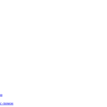
на
с-лимон