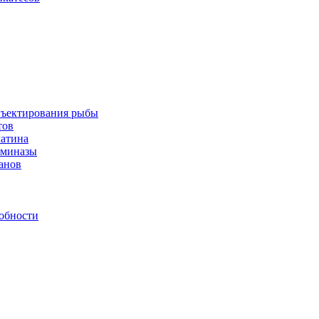
инъектирования рыбы
тов
латина
аминазы
нанов
обности