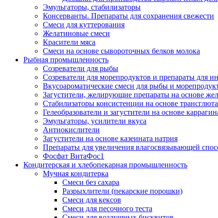
Эмульгаторы, стабилизаторы
Консерванты. Препараты для сохранения свежести
Смеси для куттерования
Желатиновые смеси
Красители мяса
Смеси на основе сывороточных белков молока
Рыбная промышленность
Созреватели для рыбы
Созреватели для морепродуктов и препараты для 
Вкусоароматические смеси для рыбы и морепродук
Загустители, желирующие препараты на основе же
Стабилизаторы консистенции на основе трансглют
Гелеобразователи и загустители на основе карраги
Эмульгаторы, усилители вкуса
Антиокислители
Загустители на основе казеината натрия
Препараты для увеличения влагосвязывающей спос
Фосфат ВитаФос1
Кондитерская и хлебопекарная промышленность
Мучная кондитерка
Смеси без сахара
Разрыхлители (пекарские порошки)
Смеси для кексов
Смеси для песочного теста
Смеси для воздушных бисквитов