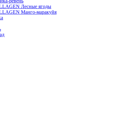
ика-ревень
OLLAGEN Лесные ягоды
OLLAGEN Манго-маракуйя
ка
ь
ад