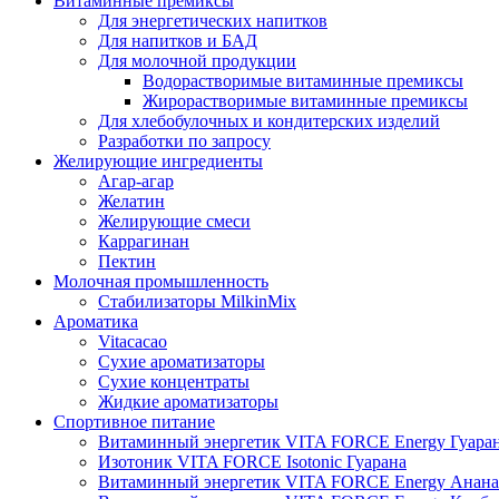
Витаминные премиксы
Для энергетических напитков
Для напитков и БАД
Для молочной продукции
Водорастворимые витаминные премиксы
Жирорастворимые витаминные премиксы
Для хлебобулочных и кондитерских изделий
Разработки по запросу
Желирующие ингредиенты
Агар-агар
Желатин
Желирующие смеси
Каррагинан
Пектин
Молочная промышленность
Стабилизаторы MilkinMix
Ароматика
Vitacacao
Сухие ароматизаторы
Сухие концентраты
Жидкие ароматизаторы
Спортивное питание
Витаминный энергетик VITA FORCE Energy Гуара
Изотоник VITA FORCE Isotonic Гуарана
Витаминный энергетик VITA FORCE Energy Анана